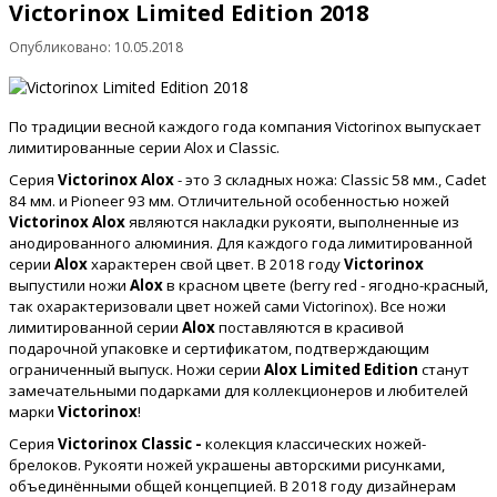
Victorinox Limited Edition 2018
Опубликовано: 10.05.2018
По традиции весной каждого года компания Victorinox выпускает
лимитированные серии Alox и Classic.
Серия
Victorinox Alox
- это 3 складных ножа: Classic 58 мм., Cadet
84 мм. и Pioneer 93 мм. Отличительной особенностью ножей
Victorinox Alox
являются накладки рукояти, выполненные из
анодированного алюминия. Для каждого года лимитированной
серии
Alox
характерен свой цвет. В 2018 году
Victorinox
выпустили ножи
Alox
в красном цвете (berry red - ягодно-красный,
так охарактеризовали цвет ножей сами Victorinox). Все ножи
лимитированной серии
Alox
поставляются в красивой
подарочной упаковке и сертификатом, подтверждающим
ограниченный выпуск. Ножи серии
Alox Limited Edition
станут
замечательными подарками для коллекционеров и любителей
марки
Victorinox
!
Серия
Victorinox Classic -
колекция классических ножей-
брелоков. Рукояти ножей украшены авторскими рисунками,
объединёнными общей концепцией. В 2018 году дизайнерам