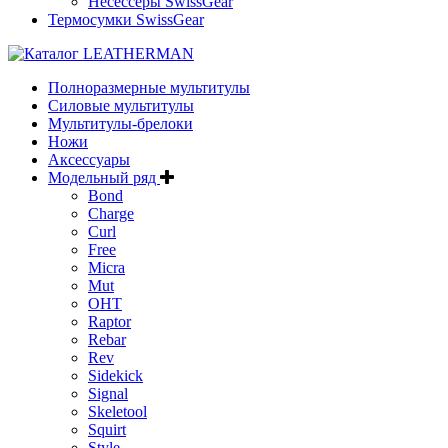
Несессеры SwissGear
Термосумки SwissGear
Полноразмерные мультитулы
Силовые мультитулы
Мультитулы-брелоки
Ножи
Аксессуары
Модельный ряд
Bond
Charge
Curl
Free
Micra
Mut
OHT
Raptor
Rebar
Rev
Sidekick
Signal
Skeletool
Squirt
Style