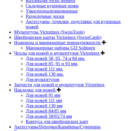
Коллекция Swiss Modern
Складные кухонные ножи
Узкоспециализированные
Разделочные доски
Аксессуары, точилки, подставки для кухонных
ножей
Мультитулы Victorinox (SwissTools)
Швейцарские карты Victorinox (SwissCards)
Ножницы и маникюрные принадлежности
Маникюрные наборы GD Solingen
Чехлы для ножей и мультитулов Victorinox
Для ножей 58, 65, 74 и 84 мм.
Для ножей 85, 91 и 93 мм.
Для ножей 111 мм.
Для ножей 130 мм.
Для мультитулов
Запчасти для ножей и мультитулов Victorinox
Накладки для ножей
Для ножей 91 мм
Для ножей 111 мм
Для ножей 130 мм
Для ножей 84/85 мм
Для ножей 58/65/74 мм
Корпуса для швейцарских карт
Аксессуары/Цепочки/Карабины/Сувениры