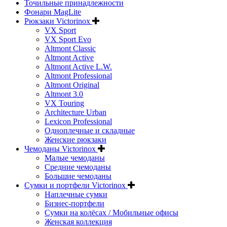
Точильные принадлежности
Фонари MagLite
Рюкзаки Victorinox
VX Sport
VX Sport Evo
Altmont Classic
Altmont Active
Altmont Active L.W.
Altmont Professional
Altmont Original
Altmont 3.0
VX Touring
Architecture Urban
Lexicon Professional
Одноплечные и складные
Женские рюкзаки
Чемоданы Victorinox
Малые чемоданы
Средние чемоданы
Большие чемоданы
Сумки и портфели Victorinox
Наплечные сумки
Бизнес-портфели
Сумки на колёсах / Мобильные офисы
Женская коллекция