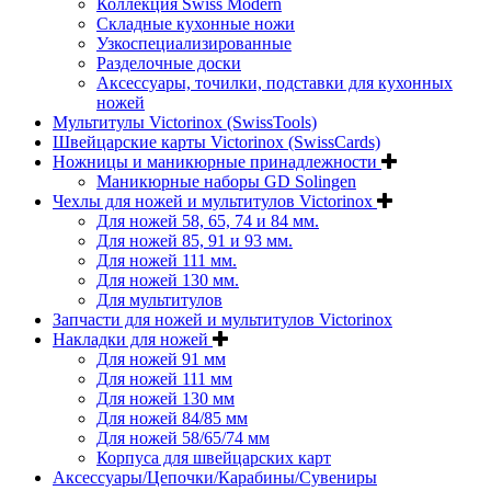
Коллекция Swiss Modern
Складные кухонные ножи
Узкоспециализированные
Разделочные доски
Аксессуары, точилки, подставки для кухонных
ножей
Мультитулы Victorinox (SwissTools)
Швейцарские карты Victorinox (SwissCards)
Ножницы и маникюрные принадлежности
Маникюрные наборы GD Solingen
Чехлы для ножей и мультитулов Victorinox
Для ножей 58, 65, 74 и 84 мм.
Для ножей 85, 91 и 93 мм.
Для ножей 111 мм.
Для ножей 130 мм.
Для мультитулов
Запчасти для ножей и мультитулов Victorinox
Накладки для ножей
Для ножей 91 мм
Для ножей 111 мм
Для ножей 130 мм
Для ножей 84/85 мм
Для ножей 58/65/74 мм
Корпуса для швейцарских карт
Аксессуары/Цепочки/Карабины/Сувениры