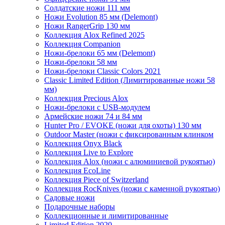
Солдатские ножи 111 мм
Ножи Evolution 85 мм (Delemont)
Ножи RangerGrip 130 мм
Коллекция Alox Refined 2025
Коллекция Companion
Ножи-брелоки 65 мм (Delemont)
Ножи-брелоки 58 мм
Ножи-брелоки Classic Colors 2021
Classic Limited Edition (Лимитированные ножи 58
мм)
Коллекция Precious Alox
Ножи-брелоки с USB-модулем
Армейские ножи 74 и 84 мм
Hunter Pro / EVOKE (ножи для охоты) 130 мм
Outdoor Master (ножи с фиксированным клинком
Коллекция Onyx Black
Коллекция Live to Explore
Коллекция Alox (ножи с алюминиевой рукоятью)
Коллекция EcoLine
Коллекция Piece of Switzerland
Коллекция RocKnives (ножи с каменной рукоятью)
Садовые ножи
Подарочные наборы
Коллекционные и лимитированные
Limited Edition 2020