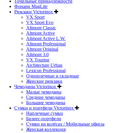
Точильные принадлежности
Фонари MagLite
Рюкзаки Victorinox
VX Sport
VX Sport Evo
Altmont Classic
Altmont Active
Altmont Active L.W.
Altmont Professional
Altmont Original
Altmont 3.0
VX Touring
Architecture Urban
Lexicon Professional
Одноплечные и складные
Женские рюкзаки
Чемоданы Victorinox
Малые чемоданы
Средние чемоданы
Большие чемоданы
Сумки и портфели Victorinox
Наплечные сумки
Бизнес-портфели
Сумки на колёсах / Мобильные офисы
Женская коллекция