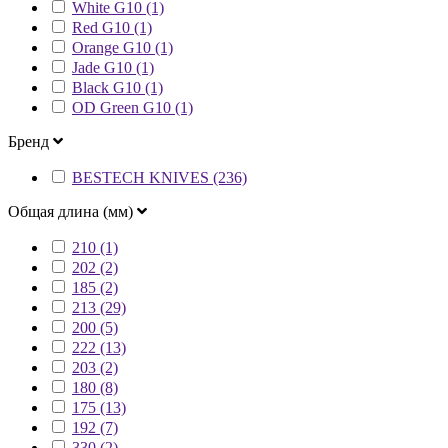
White G10 (1)
Red G10 (1)
Orange G10 (1)
Jade G10 (1)
Black G10 (1)
OD Green G10 (1)
Бренд
BESTECH KNIVES (236)
Общая длина (мм)
210 (1)
202 (2)
185 (2)
213 (29)
200 (5)
222 (13)
203 (2)
180 (8)
175 (13)
192 (7)
330 (2)