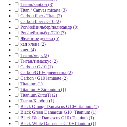
Титан/карбон (3)
Titan / Canvas micarta (3)
Carbon fiber / Titan (2)
Carbon fiber / G10 (2)
Рог/нейзильбер/палисандр (8)
Рог/нейзильбер/G10 (3)
Железное дерево (5)
кап клена (2)
клен (4)
Титан/медь (2)
Титан/тимаскус (2)
Carbon / G-10 (1)
Carbon/G10+ древесина (2)
Carbon / G10 laminate (2)
Titanium (1)
Titanium + Zirconium (1)
Titanium/ZircuTi (2)
Титан/Карбон (1)
Black Orange Damascus G10+Titanium (1)
Black Green Damascus G10+Titanium (1)
Black Blue Damascus G10+Titanium (1)
Black White Damascus G10+Titanium (1)