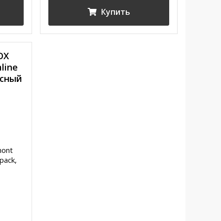
Купить
OX
mline
асный