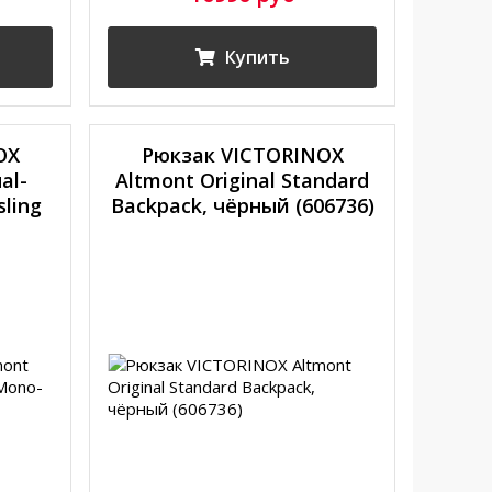
Купить
OX
Рюкзак VICTORINOX
al-
Altmont Original Standard
ling
Backpack, чёрный (606736)