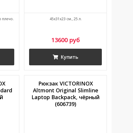
о плечо.
45x31x23 см., 25 л.
13600 руб
Купить
OX
Рюкзак VICTORINOX
ndard
Altmont Original Slimline
ый
Laptop Backpack, чёрный
(606739)