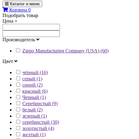
Каталог и меню
Корзина
0
Подобрать товар
Цена
+
Производитель
Zippo Manufacturing Company (USA) (60)
Цвет
чёрный (16)
серый (1)
синий (2)
красный (6)
Черный (1)
Серебристый (9)
белый (2)
зеленый (1)
серебристый (30)
золотистый (4)
желтый (1)