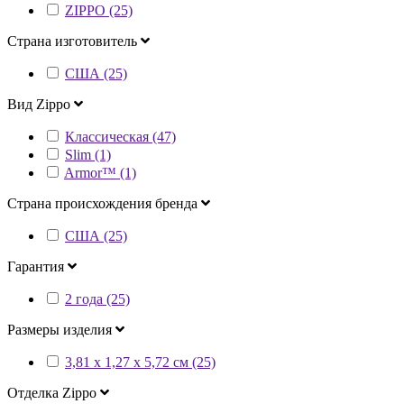
ZIPPO (25)
Страна изготовитель
США (25)
Вид Zippo
Классическая (47)
Slim (1)
Armor™ (1)
Страна происхождения бренда
США (25)
Гарантия
2 года (25)
Размеры изделия
3,81 х 1,27 x 5,72 cм (25)
Отделка Zippo