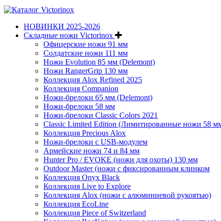
НОВИНКИ 2025-2026
Складные ножи Victorinox
Офицерские ножи 91 мм
Солдатские ножи 111 мм
Ножи Evolution 85 мм (Delemont)
Ножи RangerGrip 130 мм
Коллекция Alox Refined 2025
Коллекция Companion
Ножи-брелоки 65 мм (Delemont)
Ножи-брелоки 58 мм
Ножи-брелоки Classic Colors 2021
Classic Limited Edition (Лимитированные ножи 58 м
Коллекция Precious Alox
Ножи-брелоки с USB-модулем
Армейские ножи 74 и 84 мм
Hunter Pro / EVOKE (ножи для охоты) 130 мм
Outdoor Master (ножи с фиксированным клинком
Коллекция Onyx Black
Коллекция Live to Explore
Коллекция Alox (ножи с алюминиевой рукоятью)
Коллекция EcoLine
Коллекция Piece of Switzerland