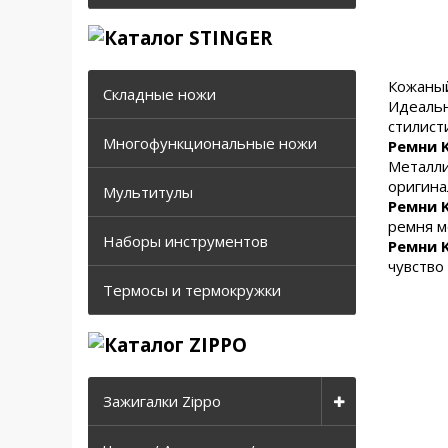
Кожаный
Складные ножи
Идеальн
стилист
Многофункциональные ножи
Ремни K
Металли
оригина
Мультитулы
Ремни K
ремня м
Наборы инструментов
Ремни K
чувство
Термосы и термокружки
Зажигалки Zippo