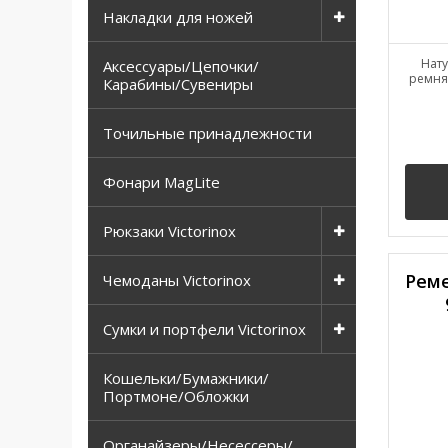
Накладки для ножей
Нату
Аксессуары/Цепочки/
ремня:
Карабины/Сувениры
Точильные принадлежности
Фонари MagLite
Рюкзаки Victorinox
Реме
Чемоданы Victorinox
Сумки и портфели Victorinox
Кошельки/Бумажники/
Портмоне/Обложки
Органайзеры/Несессеры/