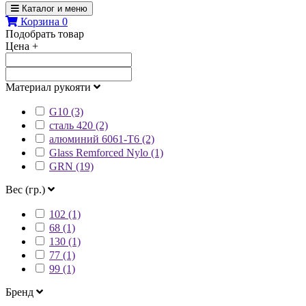
Каталог и меню
Корзина
0
Подобрать товар
Цена
+
Материал рукояти
G10 (3)
сталь 420 (2)
алюминий 6061-T6 (2)
Glass Remforced Nylo (1)
GRN (19)
Вес (гр.)
102 (1)
68 (1)
130 (1)
77 (1)
99 (1)
Бренд