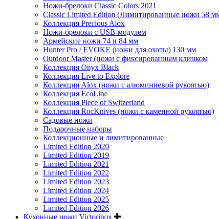
Ножи-брелоки Classic Colors 2021
Classic Limited Edition (Лимитированные ножи 58 м
Коллекция Precious Alox
Ножи-брелоки с USB-модулем
Армейские ножи 74 и 84 мм
Hunter Pro / EVOKE (ножи для охоты) 130 мм
Outdoor Master (ножи с фиксированным клинком
Коллекция Onyx Black
Коллекция Live to Explore
Коллекция Alox (ножи с алюминиевой рукоятью)
Коллекция EcoLine
Коллекция Piece of Switzerland
Коллекция RocKnives (ножи с каменной рукоятью)
Садовые ножи
Подарочные наборы
Коллекционные и лимитированные
Limited Edition 2020
Limited Edition 2019
Limited Edition 2021
Limited Edition 2022
Limited Edition 2023
Limited Edition 2024
Limited Edition 2025
Limited Edition 2026
Кухонные ножи Victorinox