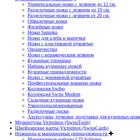
Универсальные ножи с лезвием до 12 см.
Разделочные ножи с лезвием до 19 см.
Разделочные ножи с лезвием от 20 см.
Обвалочные ножи
Филейные ножи
Ножи Santoku
Ножи для хлеба и выпечки
Ножи с пластиковой рукоятью
Овощечистки
Ножи с керамическим лезвием
Кухонные топорики
Наборы кухонных ножей
Кухонные принадлежности
Ножи с деревянной рукоятью
Профессиональные кованые ножи
Коллекция Swibo
Коллекция Swiss Modern
Складные кухонные ножи
Узкоспециализированные
Разделочные доски
Аксессуары, точилки, подставки для кухонных нож
Мультитулы Victorinox (SwissTools)
Швейцарские карты Victorinox (SwissCards)
Ножницы и маникюрные принадлежности
Маникюрные наборы GD Solingen