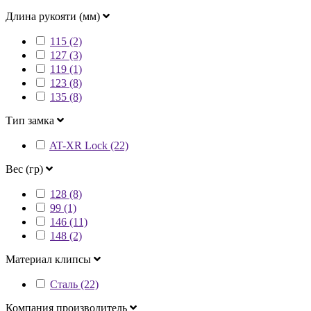
Длина рукояти (мм)
115 (2)
127 (3)
119 (1)
123 (8)
135 (8)
Тип замка
AT-XR Lock (22)
Вес (гр)
128 (8)
99 (1)
146 (11)
148 (2)
Материал клипсы
Сталь (22)
Компания производитель