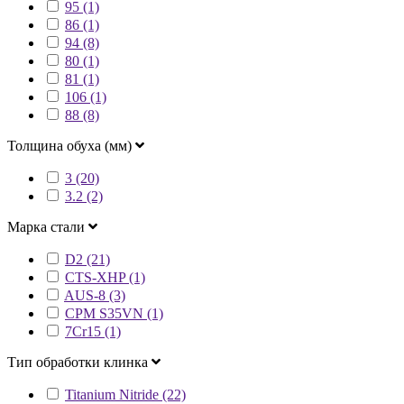
95 (1)
86 (1)
94 (8)
80 (1)
81 (1)
106 (1)
88 (8)
Толщина обуха (мм)
3 (20)
3.2 (2)
Марка стали
D2 (21)
CTS-XHP (1)
AUS-8 (3)
CPM S35VN (1)
7Cr15 (1)
Тип обработки клинка
Titanium Nitride (22)