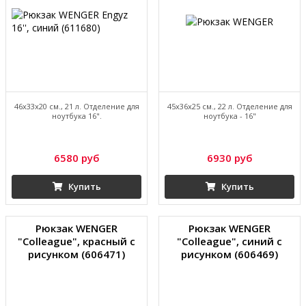
46х33х20 см., 21 л. Отделение для
45х36х25 см., 22 л. Отделение для
ноутбука 16".
ноутбука - 16"
6580 руб
6930 руб
Купить
Купить
Рюкзак WENGER
Рюкзак WENGER
"Colleague", красный с
"Colleague", синий с
рисунком (606471)
рисунком (606469)