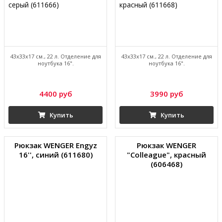
43х33х17 см., 22 л. Отделение для
43х33х17 см., 22 л. Отделение для
ноутбука 16".
ноутбука 16".
4400 руб
3990 руб
Купить
Купить
Рюкзак WENGER Engyz
Рюкзак WENGER
16'', синий (611680)
"Colleague", красный
(606468)