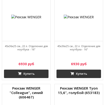
45х36х25 см., 22 л. Отделение для
45х36х25 см., 22 л. Отделение для
ноутбука - 16"
ноутбука - 16"
6930 руб
6930 руб
Купить
Купить
Рюкзак WENGER
Рюкзак WENGER Tyon
"Colleague", синий
15,6", голубой (653183)
(606467)