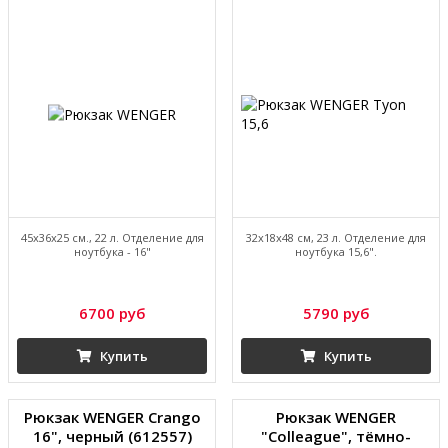
45х36х25 см., 22 л. Отделение для
32х18х48 см, 23 л. Отделение для
ноутбука - 16"
ноутбука 15,6".
6700 руб
5790 руб
Купить
Купить
Рюкзак WENGER Crango
Рюкзак WENGER
16", черный (612557)
"Colleague", тёмно-