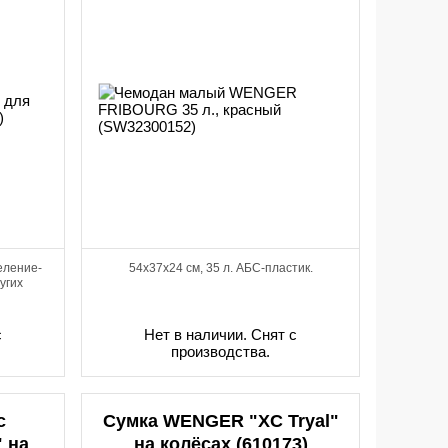
еление-
54x37x24 см, 35 л. АБС-пластик.
угих
с
Нет в наличии. Снят с
производства.
с
Сумка WENGER "XC Tryal"
 на
на колёсах (610173)