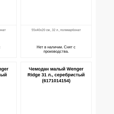
онат
55x40x20 см., 32 л., поликарбонат
с
Нет в наличии. Снят с
производства.
nger
Чемодан малый Wenger
вый
Ridge 31 л., серебристый
(6171014154)