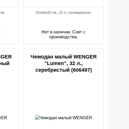
тик.
55x40x20 см., 32 л., поликарбонат
с
Нет в наличии. Снят с
производства.
NGER
Чемодан малый WENGER
сный
"Lumen", 32 л.,
серебристый (606497)