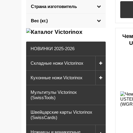
Страна изготовитель
Вес (кг.)
Чем
U
НОВИНКИ 2025-2026
Складные ножи Victorinox
Кухонные ножи Victorinox
Мультитулы Victorinox
(SwissTools)
Швейцарские карты Victorinox
(SwissCards)
Ножницы и маникюрные