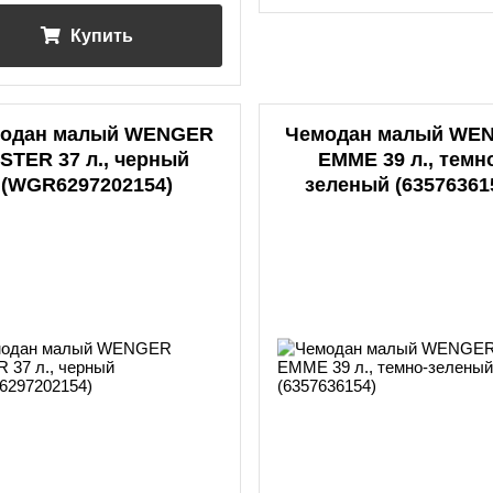
Купить
одан малый WENGER
Чемодан малый WE
STER 37 л., черный
EMME 39 л., темн
(WGR6297202154)
зеленый (63576361