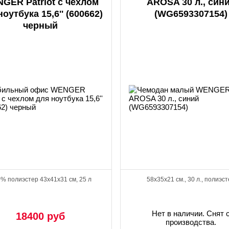
GER Patriot с чехлом
AROSA 30 л., син
ноутбука 15,6'' (600662)
(WG6593307154)
черный
% полиэстер 43х41х31 см, 25 л
58x35x21 см., 30 л., полиэс
Нет в наличии. Снят 
18400 руб
производства.