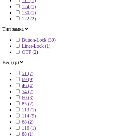
111 (1)
124 (1)
130 (1)
122 (2)
Тип замка
Button-Lock (39)
Liner-Lock (1)
OTF (2)
Вес (гр)
51 (7)
69 (9)
46 (4)
54 (2)
60 (3)
85 (2)
113 (1)
114 (9)
68 (2)
116 (1)
88 (1)