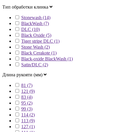
Тип обработки клинка
Stonewash (14)
BlackWash (7)
DLC (10)
Black Oxide (5)
Tiger stripe DLC (1)
Stone Wash (2)
Black Cerakote (1)
Black-oxide BlackWash (1)
Satin/DLC (2)
Длина рукояти (мм)
81 (7)
121 (9)
83 (4)
95 (2)
99 (3)
114 (2)
113 (9)
127 (1)