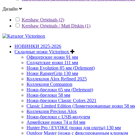
Дизайн
Kershaw Originals (2)
Kershaw Originals / Matt Diskin (1)
НОВИНКИ 2025-2026
Складные ножи Victorinox
Офицерские ножи 91 мм
Солдатские ножи 111 мм
Ножи Evolution 85 мм (Delemont)
Ножи RangerGrip 130 мм
Коллекция Alox Refined 2025
Коллекция Companion
Ножи-брелоки 65 мм (Delemont)
Ножи-брелоки 58 мм
Ножи-брелоки Classic Colors 2021
Classic Limited Edition (Лимитированные ножи 58 м
Коллекция Precious Alox
Ножи-брелоки с USB-модулем
Армейские ножи 74 и 84 мм
Hunter Pro / EVOKE (ножи для охоты) 130 мм
Outdoor Master (ножи с фиксированным клинком