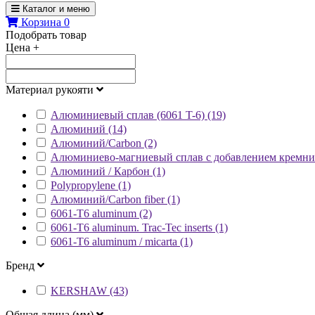
Каталог и меню
Корзина
0
Подобрать товар
Цена
+
Материал рукояти
Алюминиевый сплав (6061 T-6) (19)
Алюминий (14)
Алюминий/Carbon (2)
Алюминиево-магниевый сплав с добавлением кремния
Алюминий / Карбон (1)
Polypropylene (1)
Алюминий/Carbon fiber (1)
6061-T6 aluminum (2)
6061-T6 aluminum. Trac-Tec inserts (1)
6061-T6 aluminum / micarta (1)
Бренд
KERSHAW (43)
Общая длина (мм)