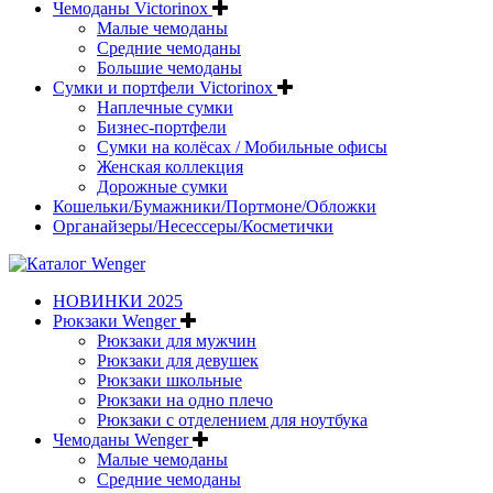
Чемоданы Victorinox
Малые чемоданы
Средние чемоданы
Большие чемоданы
Сумки и портфели Victorinox
Наплечные сумки
Бизнес-портфели
Сумки на колёсах / Мобильные офисы
Женская коллекция
Дорожные сумки
Кошельки/Бумажники/Портмоне/Обложки
Органайзеры/Несессеры/Косметички
НОВИНКИ 2025
Рюкзаки Wenger
Рюкзаки для мужчин
Рюкзаки для девушек
Рюкзаки школьные
Рюкзаки на одно плечо
Рюкзаки с отделением для ноутбука
Чемоданы Wenger
Малые чемоданы
Средние чемоданы