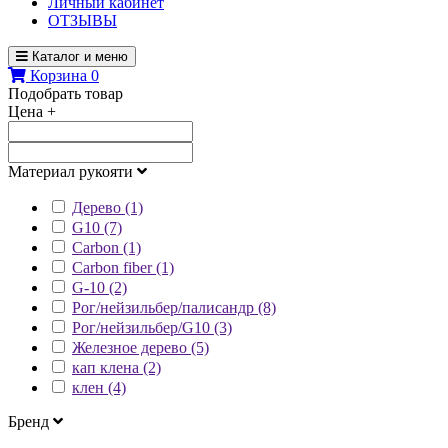
Личный кабинет
ОТЗЫВЫ
Каталог и меню
Корзина
0
Подобрать товар
Цена
+
Материал рукояти
Дерево (1)
G10 (7)
Carbon (1)
Carbon fiber (1)
G-10 (2)
Рог/нейзильбер/палисандр (8)
Рог/нейзильбер/G10 (3)
Железное дерево (5)
кап клена (2)
клен (4)
Бренд