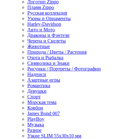
Логотип Zippo
Пламя Zippo
Русская коллекция
Узоры и Орнаменты
Harley-Davidson
Авто и Мото
Драконы и Фэнтези
Черепа и Скелеты
Животные
Природа / Цветы / Растения
Охота и Рыбалка
Символика и Знаки
Рисунки / Портреты / Фотографии
Надписи
Азартные игры
Романтика
Девушки
Спорт
Морская тема
Ковбои
James Bond 007
PlayBoy
Музыка
Разное
Узкие SLIM 55x30x10 мм