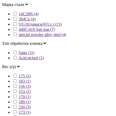
Марка стали
14C28N (4)
304Cu (4)
VG10/дамаск(67сл.) (15)
440C/410 San mai (7)
special powder alloy steel (4)
Тип обработки клинка
Satin (11)
Acid etched (2)
Вес (гр)
175 (2)
183 (1)
156 (3)
153 (2)
170 (1)
189 (1)
230 (3)
173 (1)