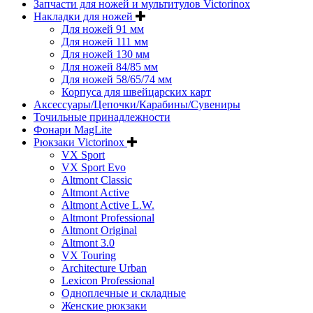
Запчасти для ножей и мультитулов Victorinox
Накладки для ножей
Для ножей 91 мм
Для ножей 111 мм
Для ножей 130 мм
Для ножей 84/85 мм
Для ножей 58/65/74 мм
Корпуса для швейцарских карт
Аксессуары/Цепочки/Карабины/Сувениры
Точильные принадлежности
Фонари MagLite
Рюкзаки Victorinox
VX Sport
VX Sport Evo
Altmont Classic
Altmont Active
Altmont Active L.W.
Altmont Professional
Altmont Original
Altmont 3.0
VX Touring
Architecture Urban
Lexicon Professional
Одноплечные и складные
Женские рюкзаки