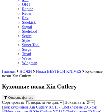
OHT
Raptor
Rebar
Rev
Sidekick
Signal
Skeletool
Squirt
Style
Super Tool
Surge
Tread
Wave
Wingman
Главная
НОЖИ
Ножи BESTECH KNIVES
Кухонные
ножи Xin Cutlery
Кухонные ножи Xin Cutlery
Открыть фильтр
Сортировать
Показывать
Нож кухонный Xin Cutlery XC137 Chef (лезвие 20.5 см)