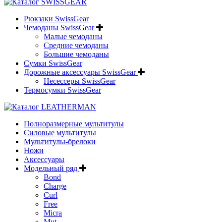
Рюкзаки SwissGear
Чемоданы SwissGear
Малые чемоданы
Средние чемоданы
Большие чемоданы
Сумки SwissGear
Дорожные аксессуары SwissGear
Несессеры SwissGear
Термосумки SwissGear
Полноразмерные мультитулы
Силовые мультитулы
Мультитулы-брелоки
Ножи
Аксессуары
Модельный ряд
Bond
Charge
Curl
Free
Micra
Mut