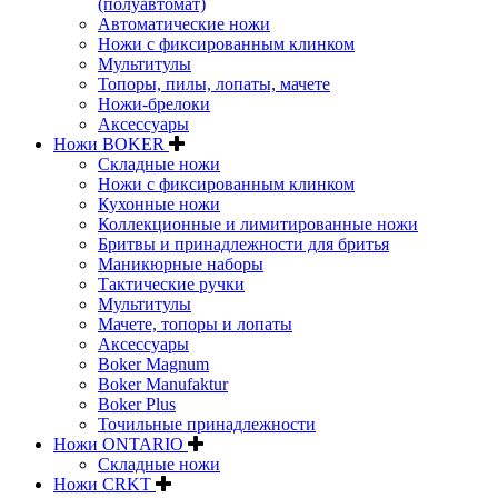
(полуавтомат)
Автоматические ножи
Ножи с фиксированным клинком
Мультитулы
Топоры, пилы, лопаты, мачете
Ножи-брелоки
Аксессуары
Ножи BOKER
Складные ножи
Ножи с фиксированным клинком
Кухонные ножи
Коллекционные и лимитированные ножи
Бритвы и принадлежности для бритья
Маникюрные наборы
Тактические ручки
Мультитулы
Мачете, топоры и лопаты
Аксессуары
Boker Magnum
Boker Manufaktur
Boker Plus
Точильные принадлежности
Ножи ONTARIO
Складные ножи
Ножи CRKT