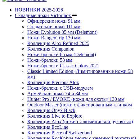
НОВИНКИ 2025-2026
Складные ножи Victorinox
Офицерские ножи 91 мм
Солдатские ножи 111 мм
Ножи Evolution 85 мм (Delemont)
Ножи RangerGrip 130 мм
Коллекция Alox Refined 2025
Коллекция Companion
Ножи-брелоки 65 мм (Delemont)
Ножи-брелоки 58 мм
Ножи-брелоки Classic Colors 2021
Classic Limited Edition (Лимитированные ножи 58
мм)
Коллекция Precious Alox
Ножи-брелоки с USB-модулем
Армейские ножи 74 и 84 мм
Hunter Pro / EVOKE (ножи для охоты) 130 мм
Outdoor Master (ножи с фиксированным клинком
Коллекция Onyx Black
Коллекция Live to Explore
Коллекция Alox (ножи с алюминиевой рукоятью)
Коллекция EcoLine
Коллекция Piece of Switzerland
Коллекция RocKnives (ножи с каменной рукоятью)