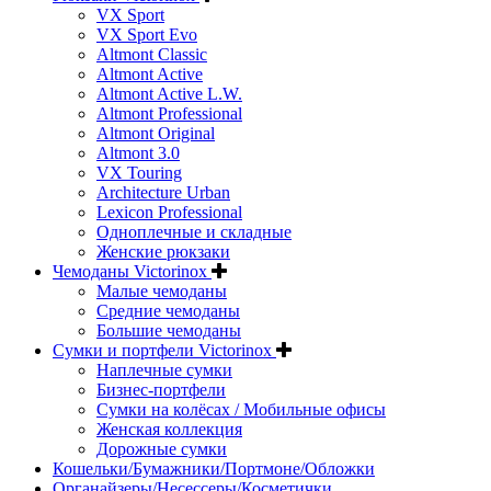
VX Sport
VX Sport Evo
Altmont Classic
Altmont Active
Altmont Active L.W.
Altmont Professional
Altmont Original
Altmont 3.0
VX Touring
Architecture Urban
Lexicon Professional
Одноплечные и складные
Женские рюкзаки
Чемоданы Victorinox
Малые чемоданы
Средние чемоданы
Большие чемоданы
Сумки и портфели Victorinox
Наплечные сумки
Бизнес-портфели
Сумки на колёсах / Мобильные офисы
Женская коллекция
Дорожные сумки
Кошельки/Бумажники/Портмоне/Обложки
Органайзеры/Несессеры/Косметички