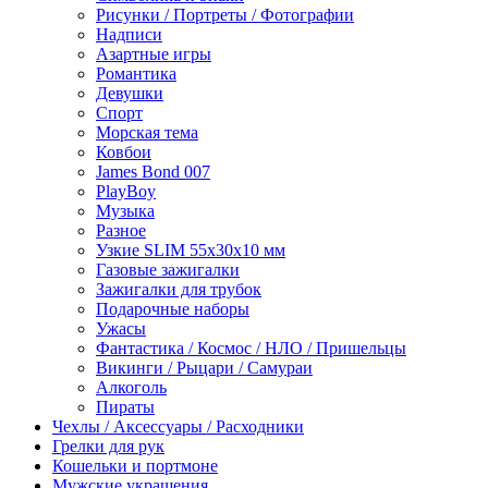
Рисунки / Портреты / Фотографии
Надписи
Азартные игры
Романтика
Девушки
Спорт
Морская тема
Ковбои
James Bond 007
PlayBoy
Музыка
Разное
Узкие SLIM 55x30x10 мм
Газовые зажигалки
Зажигалки для трубок
Подарочные наборы
Ужасы
Фантастика / Космос / НЛО / Пришельцы
Викинги / Рыцари / Самураи
Алкоголь
Пираты
Чехлы / Аксессуары / Расходники
Грелки для рук
Кошельки и портмоне
Мужские украшения