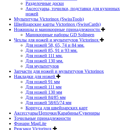
Разделочные доски
Аксессуары, точилки, подставки для кухонных
ножей
Мультитулы Victorinox (SwissTools)
Швейцарские карты Victorinox (SwissCards)
Ножницы и маникюрные принадлежности
Маникюрные наборы GD Solingen
Чехлы для ножей и мультитулов Victorinox
Для ножей 58, 65, 74 и 84 мм.
Для ножей 85, 91 и 93 мм.
Для ножей 111 мм.
Для ножей 130 мм.
Для мультитулов
Запчасти для ножей и мультитулов Victorinox
Накладки для ножей
Для ножей 91 мм
Для ножей 111 мм
Для ножей 130 мм
Для ножей 84/85 мм
Для ножей 58/65/74 мм
Корпуса для швейцарских карт
Аксессуары/Цепочки/Карабины/Сувениры
Точильные принадлежности
Фонари MagLite
Рюкзаки Victorinox