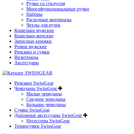
Ручки со стилусом
Многофункциональные ручки
Наборы
Расходные материалы
Чехлы для ручек
Кошельки мужские
Кошельки женские
Записные книжки
Ремни мужские
Рюкзаки и сумки
Визитницы
Аксессуары
Рюкзаки SwissGear
Чемоданы SwissGear
Малые чемоданы
Средние чемоданы
Большие чемоданы
Сумки SwissGear
Дорожные аксессуары SwissGear
Несессеры SwissGear
Термосумки SwissGear