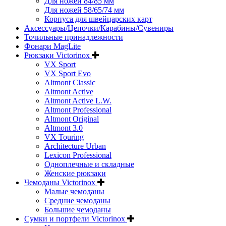
Для ножей 84/85 мм
Для ножей 58/65/74 мм
Корпуса для швейцарских карт
Аксессуары/Цепочки/Карабины/Сувениры
Точильные принадлежности
Фонари MagLite
Рюкзаки Victorinox
VX Sport
VX Sport Evo
Altmont Classic
Altmont Active
Altmont Active L.W.
Altmont Professional
Altmont Original
Altmont 3.0
VX Touring
Architecture Urban
Lexicon Professional
Одноплечные и складные
Женские рюкзаки
Чемоданы Victorinox
Малые чемоданы
Средние чемоданы
Большие чемоданы
Сумки и портфели Victorinox