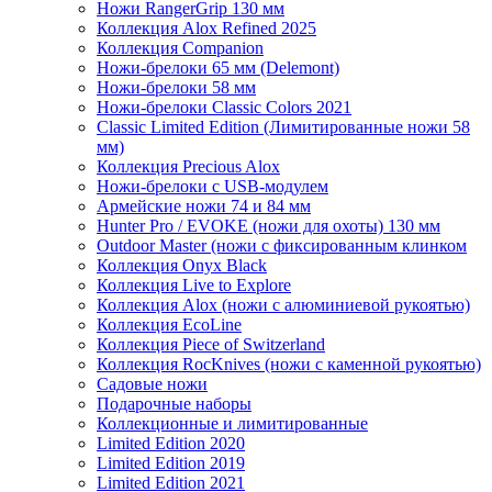
Ножи RangerGrip 130 мм
Коллекция Alox Refined 2025
Коллекция Companion
Ножи-брелоки 65 мм (Delemont)
Ножи-брелоки 58 мм
Ножи-брелоки Classic Colors 2021
Classic Limited Edition (Лимитированные ножи 58
мм)
Коллекция Precious Alox
Ножи-брелоки с USB-модулем
Армейские ножи 74 и 84 мм
Hunter Pro / EVOKE (ножи для охоты) 130 мм
Outdoor Master (ножи с фиксированным клинком
Коллекция Onyx Black
Коллекция Live to Explore
Коллекция Alox (ножи с алюминиевой рукоятью)
Коллекция EcoLine
Коллекция Piece of Switzerland
Коллекция RocKnives (ножи с каменной рукоятью)
Садовые ножи
Подарочные наборы
Коллекционные и лимитированные
Limited Edition 2020
Limited Edition 2019
Limited Edition 2021