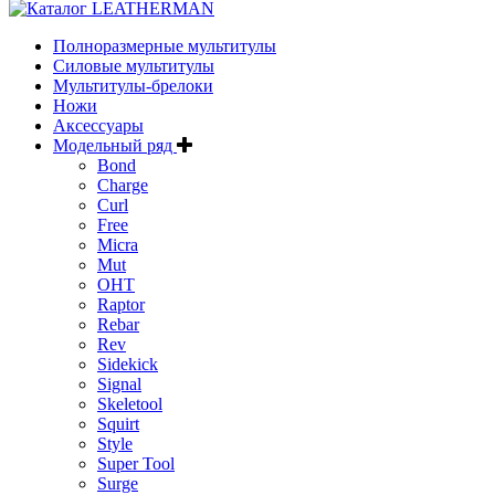
Полноразмерные мультитулы
Силовые мультитулы
Мультитулы-брелоки
Ножи
Аксессуары
Модельный ряд
Bond
Charge
Curl
Free
Micra
Mut
OHT
Raptor
Rebar
Rev
Sidekick
Signal
Skeletool
Squirt
Style
Super Tool
Surge