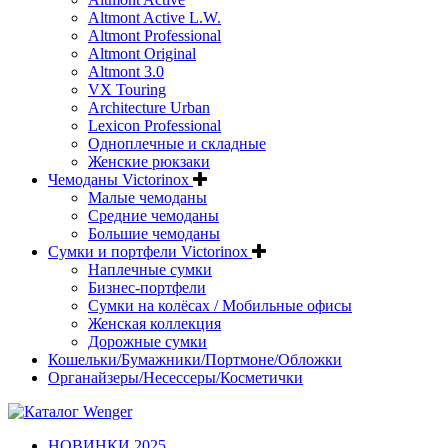
Altmont Active L.W.
Altmont Professional
Altmont Original
Altmont 3.0
VX Touring
Architecture Urban
Lexicon Professional
Одноплечные и складные
Женские рюкзаки
Чемоданы Victorinox
Малые чемоданы
Средние чемоданы
Большие чемоданы
Сумки и портфели Victorinox
Наплечные сумки
Бизнес-портфели
Сумки на колёсах / Мобильные офисы
Женская коллекция
Дорожные сумки
Кошельки/Бумажники/Портмоне/Обложки
Органайзеры/Несессеры/Косметички
НОВИНКИ 2025