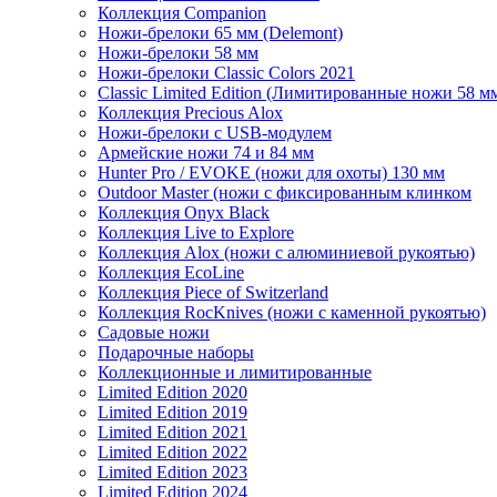
Коллекция Companion
Ножи-брелоки 65 мм (Delemont)
Ножи-брелоки 58 мм
Ножи-брелоки Classic Colors 2021
Classic Limited Edition (Лимитированные ножи 58 м
Коллекция Precious Alox
Ножи-брелоки с USB-модулем
Армейские ножи 74 и 84 мм
Hunter Pro / EVOKE (ножи для охоты) 130 мм
Outdoor Master (ножи с фиксированным клинком
Коллекция Onyx Black
Коллекция Live to Explore
Коллекция Alox (ножи с алюминиевой рукоятью)
Коллекция EcoLine
Коллекция Piece of Switzerland
Коллекция RocKnives (ножи с каменной рукоятью)
Садовые ножи
Подарочные наборы
Коллекционные и лимитированные
Limited Edition 2020
Limited Edition 2019
Limited Edition 2021
Limited Edition 2022
Limited Edition 2023
Limited Edition 2024