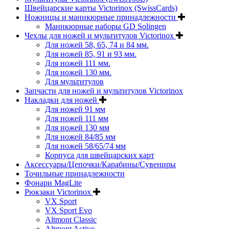
Швейцарские карты Victorinox (SwissCards)
Ножницы и маникюрные принадлежности
Маникюрные наборы GD Solingen
Чехлы для ножей и мультитулов Victorinox
Для ножей 58, 65, 74 и 84 мм.
Для ножей 85, 91 и 93 мм.
Для ножей 111 мм.
Для ножей 130 мм.
Для мультитулов
Запчасти для ножей и мультитулов Victorinox
Накладки для ножей
Для ножей 91 мм
Для ножей 111 мм
Для ножей 130 мм
Для ножей 84/85 мм
Для ножей 58/65/74 мм
Корпуса для швейцарских карт
Аксессуары/Цепочки/Карабины/Сувениры
Точильные принадлежности
Фонари MagLite
Рюкзаки Victorinox
VX Sport
VX Sport Evo
Altmont Classic
Altmont Active