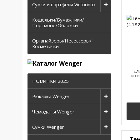
Сумки и портфели Victorinox
Кошельки/Бумажники/
Портмоне/Обложки
Органайзеры/Несессеры/
Косметички
Дли
извл
НОВИНКИ 2025
Рюкзаки Wenger
Чемоданы Wenger
Сумки Wenger
Тем