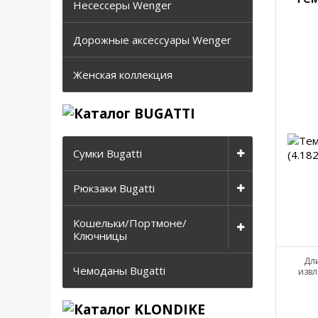
Несессеры Wenger
Дорожные аксессуары Wenger
Женская коллекция
Сумки Bugatti
Рюкзаки Bugatti
Кошельки/Портмоне/
Ключницы
Дли
Чемоданы Bugatti
извл