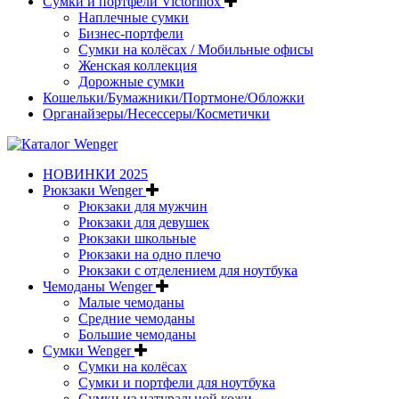
Сумки и портфели Victorinox
Наплечные сумки
Бизнес-портфели
Сумки на колёсах / Мобильные офисы
Женская коллекция
Дорожные сумки
Кошельки/Бумажники/Портмоне/Обложки
Органайзеры/Несессеры/Косметички
НОВИНКИ 2025
Рюкзаки Wenger
Рюкзаки для мужчин
Рюкзаки для девушек
Рюкзаки школьные
Рюкзаки на одно плечо
Рюкзаки с отделением для ноутбука
Чемоданы Wenger
Малые чемоданы
Средние чемоданы
Большие чемоданы
Сумки Wenger
Сумки на колёсах
Сумки и портфели для ноутбука
Сумки из натуральной кожи