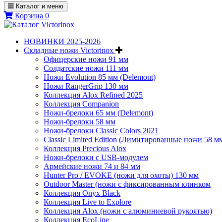
Каталог и меню
Корзина
0
НОВИНКИ 2025-2026
Складные ножи Victorinox
Офицерские ножи 91 мм
Солдатские ножи 111 мм
Ножи Evolution 85 мм (Delemont)
Ножи RangerGrip 130 мм
Коллекция Alox Refined 2025
Коллекция Companion
Ножи-брелоки 65 мм (Delemont)
Ножи-брелоки 58 мм
Ножи-брелоки Classic Colors 2021
Classic Limited Edition (Лимитированные ножи 58 м
Коллекция Precious Alox
Ножи-брелоки с USB-модулем
Армейские ножи 74 и 84 мм
Hunter Pro / EVOKE (ножи для охоты) 130 мм
Outdoor Master (ножи с фиксированным клинком
Коллекция Onyx Black
Коллекция Live to Explore
Коллекция Alox (ножи с алюминиевой рукоятью)
Коллекция EcoLine