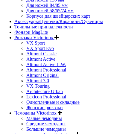
Для ножей 84/85 мм
Для ножей 58/65/74 мм
Корпуса для швейцарских карт
Аксессуары/Цепочки/Карабины/Сувениры
Точильные принадлежности
Фонари MagLite
Рюкзаки Victorinox
VX Sport
VX Sport Evo
Altmont Classic
Altmont Active
Altmont Active L.W.
Altmont Professional
Altmont Original
Altmont 3.0
VX Touring
Architecture Urban
Lexicon Professional
Одноплечные и складные
Женские рюкзаки
Чемоданы Victorinox
Малые чемоданы
Средние чемоданы
Большие чемоданы