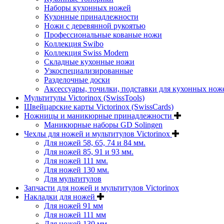
Наборы кухонных ножей
Кухонные принадлежности
Ножи с деревянной рукоятью
Профессиональные кованые ножи
Коллекция Swibo
Коллекция Swiss Modern
Складные кухонные ножи
Узкоспециализированные
Разделочные доски
Аксессуары, точилки, подставки для кухонных нож
Мультитулы Victorinox (SwissTools)
Швейцарские карты Victorinox (SwissCards)
Ножницы и маникюрные принадлежности
Маникюрные наборы GD Solingen
Чехлы для ножей и мультитулов Victorinox
Для ножей 58, 65, 74 и 84 мм.
Для ножей 85, 91 и 93 мм.
Для ножей 111 мм.
Для ножей 130 мм.
Для мультитулов
Запчасти для ножей и мультитулов Victorinox
Накладки для ножей
Для ножей 91 мм
Для ножей 111 мм
Для ножей 130 мм