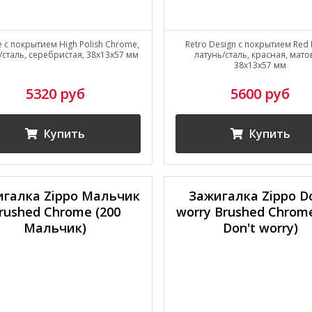
e с покрытием High Polish Chrome,
Retro Design с покрытием Red 
/сталь, серебристая, 38x13x57 мм
латунь/сталь, красная, мато
38x13x57 мм
5320 руб
5600 руб
Купить
Купить
игалка Zippo Мальчик
Зажигалка Zippo Do
rushed Chrome (200
worry Brushed Chrome
Мальчик)
Don't worry)