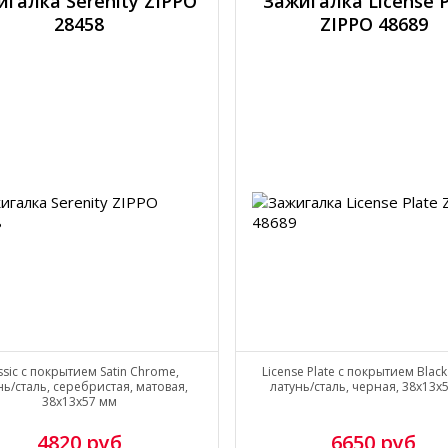
игалка Serenity ZIPPO
Зажигалка License P
28458
ZIPPO 48689
ssic с покрытием Satin Chrome,
License Plate с покрытием Black
нь/сталь, серебристая, матовая,
латунь/сталь, черная, 38x13x
38x13x57 мм
4820 руб
6650 руб