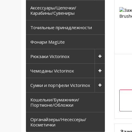
Аксессуары/Цепочки/
Карабины/Сувениры
Точильные принадлежности
Фонари MagLite
Рюкзаки Victorinox
Чемоданы Victorinox
Сумки и портфели Victorinox
Кошельки/Бумажники/
Портмоне/Обложки
Органайзеры/Несессеры/
Косметички
Заж