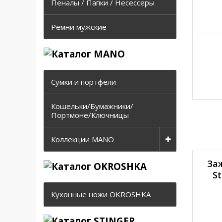
Пеналы / Папки / Несессеры
Ремни мужские
Сумки и портфели
Кошельки/Бумажники/
Портмоне/Ключницы
Коллекции MANO
Заж
St
Кухонные ножи OKROSHKA