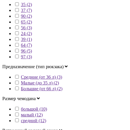
35 (2)
37 (7)
90 (2)
65 (2)
56 (3)
24 (2)
39 (1)
64 (7)
96 (5)
97 (3)
Предназначение (тип рюкзака)
Средние (от 36 л) (3)
Малые (до 35 л) (2)
Большие (от 66 л) (2)
Размер чемодана
большой (10)
малый (12)
средний (12)