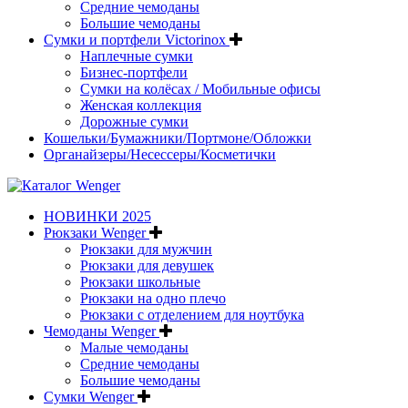
Средние чемоданы
Большие чемоданы
Сумки и портфели Victorinox
Наплечные сумки
Бизнес-портфели
Сумки на колёсах / Мобильные офисы
Женская коллекция
Дорожные сумки
Кошельки/Бумажники/Портмоне/Обложки
Органайзеры/Несессеры/Косметички
НОВИНКИ 2025
Рюкзаки Wenger
Рюкзаки для мужчин
Рюкзаки для девушек
Рюкзаки школьные
Рюкзаки на одно плечо
Рюкзаки с отделением для ноутбука
Чемоданы Wenger
Малые чемоданы
Средние чемоданы
Большие чемоданы
Сумки Wenger