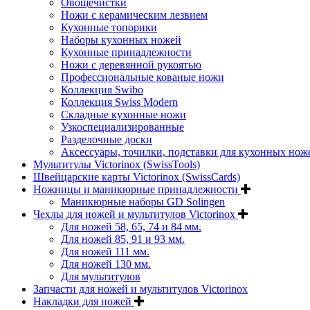
Овощечистки
Ножи с керамическим лезвием
Кухонные топорики
Наборы кухонных ножей
Кухонные принадлежности
Ножи с деревянной рукоятью
Профессиональные кованые ножи
Коллекция Swibo
Коллекция Swiss Modern
Складные кухонные ножи
Узкоспециализированные
Разделочные доски
Аксессуары, точилки, подставки для кухонных нож
Мультитулы Victorinox (SwissTools)
Швейцарские карты Victorinox (SwissCards)
Ножницы и маникюрные принадлежности
Маникюрные наборы GD Solingen
Чехлы для ножей и мультитулов Victorinox
Для ножей 58, 65, 74 и 84 мм.
Для ножей 85, 91 и 93 мм.
Для ножей 111 мм.
Для ножей 130 мм.
Для мультитулов
Запчасти для ножей и мультитулов Victorinox
Накладки для ножей