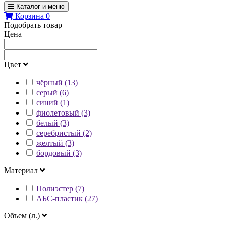
Каталог и меню
Корзина
0
Подобрать товар
Цена
+
Цвет
чёрный (13)
серый (6)
синий (1)
фиолетовый (3)
белый (3)
серебристый (2)
желтый (3)
бордовый (3)
Материал
Полиэстер (7)
АБС-пластик (27)
Объем (л.)