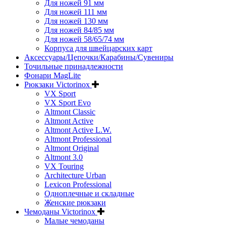
Для ножей 91 мм
Для ножей 111 мм
Для ножей 130 мм
Для ножей 84/85 мм
Для ножей 58/65/74 мм
Корпуса для швейцарских карт
Аксессуары/Цепочки/Карабины/Сувениры
Точильные принадлежности
Фонари MagLite
Рюкзаки Victorinox
VX Sport
VX Sport Evo
Altmont Classic
Altmont Active
Altmont Active L.W.
Altmont Professional
Altmont Original
Altmont 3.0
VX Touring
Architecture Urban
Lexicon Professional
Одноплечные и складные
Женские рюкзаки
Чемоданы Victorinox
Малые чемоданы