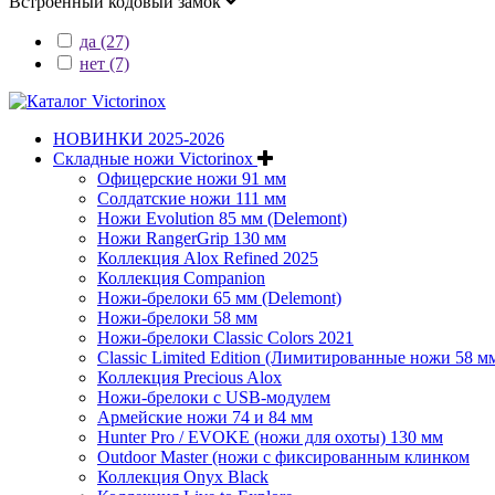
Встроенный кодовый замок
да (27)
нет (7)
НОВИНКИ 2025-2026
Складные ножи Victorinox
Офицерские ножи 91 мм
Солдатские ножи 111 мм
Ножи Evolution 85 мм (Delemont)
Ножи RangerGrip 130 мм
Коллекция Alox Refined 2025
Коллекция Companion
Ножи-брелоки 65 мм (Delemont)
Ножи-брелоки 58 мм
Ножи-брелоки Classic Colors 2021
Classic Limited Edition (Лимитированные ножи 58 м
Коллекция Precious Alox
Ножи-брелоки с USB-модулем
Армейские ножи 74 и 84 мм
Hunter Pro / EVOKE (ножи для охоты) 130 мм
Outdoor Master (ножи с фиксированным клинком
Коллекция Onyx Black