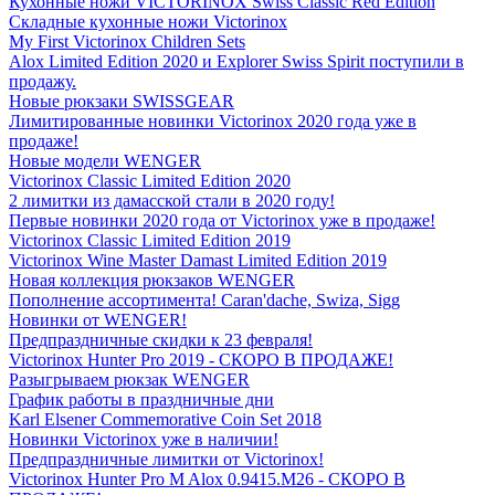
Кухонные ножи VICTORINOX Swiss Classic Red Edition
Складные кухонные ножи Victorinox
My First Victorinox Children Sets
Alox Limited Edition 2020 и Explorer Swiss Spirit поступили в
продажу.
Новые рюкзаки SWISSGEAR
Лимитированные новинки Victorinox 2020 года уже в
продаже!
Новые модели WENGER
Victorinox Classic Limited Edition 2020
2 лимитки из дамасской стали в 2020 году!
Первые новинки 2020 года от Victorinox уже в продаже!
Victorinox Classic Limited Edition 2019
Victorinox Wine Master Damast Limited Edition 2019
Новая коллекция рюкзаков WENGER
Пополнение ассортимента! Caran'dache, Swiza, Sigg
Новинки от WENGER!
Предпраздничные скидки к 23 февраля!
Victorinox Hunter Pro 2019 - СКОРО В ПРОДАЖЕ!
Разыгрываем рюкзак WENGER
График работы в праздничные дни
Karl Elsener Commemorative Coin Set 2018
Новинки Victorinox уже в наличии!
Предпраздничные лимитки от Victorinox!
Victorinox Hunter Pro M Alox 0.9415.M26 - СКОРО В