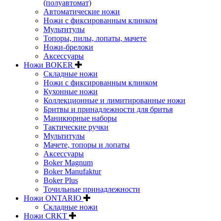
(полуавтомат)
Автоматические ножи
Ножи с фиксированным клинком
Мультитулы
Топоры, пилы, лопаты, мачете
Ножи-брелоки
Аксессуары
Ножи BOKER
Складные ножи
Ножи с фиксированным клинком
Кухонные ножи
Коллекционные и лимитированные ножи
Бритвы и принадлежности для бритья
Маникюрные наборы
Тактические ручки
Мультитулы
Мачете, топоры и лопаты
Аксессуары
Boker Magnum
Boker Manufaktur
Boker Plus
Точильные принадлежности
Ножи ONTARIO
Складные ножи
Ножи CRKT