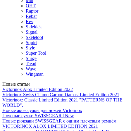
Mut
OHT
Raptor
Rebar
Rev
Sidekick
Signal
Skeletool
Squirt
Style
Super Tool
Surge
Tread
Wave
Wingman
Новые статьи
Victorinox Alox Limited Edition 2022
Victorinox Swiss Champ Carbon Damast Limited Edition 2021
Victorinox: Classic Limited Edition 2021 "PATTERNS OF THE
WORLD".
Новые аксессуары для ножей Victorinox
Поясные сумки SWISSGEAR | New
Новые рюкзаки SWISSGEAR с одним плечевым ремнём
VICTORINOX ALOX LIMITED EDITION 2021