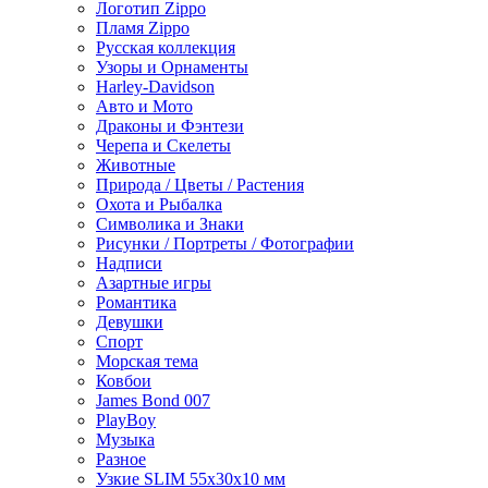
Логотип Zippo
Пламя Zippo
Русская коллекция
Узоры и Орнаменты
Harley-Davidson
Авто и Мото
Драконы и Фэнтези
Черепа и Скелеты
Животные
Природа / Цветы / Растения
Охота и Рыбалка
Символика и Знаки
Рисунки / Портреты / Фотографии
Надписи
Азартные игры
Романтика
Девушки
Спорт
Морская тема
Ковбои
James Bond 007
PlayBoy
Музыка
Разное
Узкие SLIM 55x30x10 мм