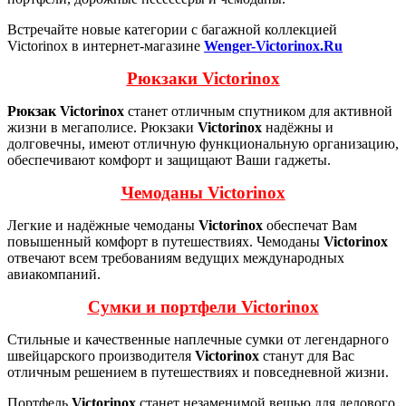
Встречайте новые категории с багажной коллекцией
Victorinox в интернет-магазине
Wenger-Victorinox.Ru
Рюкзаки Victorinox
Рюкзак Victorinox
станет отличным спутником для активной
жизни в мегаполисе. Рюкзаки
Victorinox
надёжны и
долговечны, имеют отличную функциональную организацию,
обеспечивают комфорт и защищают Ваши гаджеты.
Чемоданы Victorinox
Легкие и надёжные чемоданы
Victorinox
обеспечат Вам
повышенный комфорт в путешествиях. Чемоданы
Victorinox
отвечают всем требованиям ведущих международных
авиакомпаний.
Сумки и портфели Victorinox
Стильные и качественные наплечные сумки от легендарного
швейцарского производителя
Victorinox
станут для Вас
отличным решением в путешествиях и повседневной жизни.
Портфель
Victorinox
станет незаменимой вещью для делового