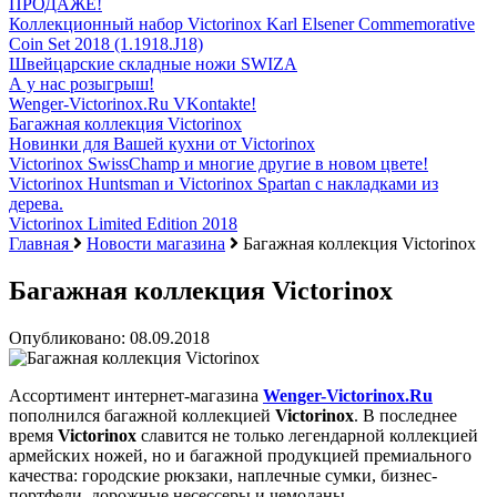
ПРОДАЖЕ!
Коллекционный набор Victorinox Karl Elsener Commemorative
Coin Set 2018 (1.1918.J18)
Швейцарские складные ножи SWIZA
А у нас розыгрыш!
Wenger-Victorinox.Ru VKontakte!
Багажная коллекция Victorinox
Новинки для Вашей кухни от Victorinox
Victorinox SwissChamp и многие другие в новом цвете!
Victorinox Huntsman и Victorinox Spartan с накладками из
дерева.
Victorinox Limited Edition 2018
Главная
Новости магазина
Багажная коллекция Victorinox
Багажная коллекция Victorinox
Опубликовано: 08.09.2018
Ассортимент интернет-магазина
Wenger-Victorinox.Ru
пополнился багажной коллекцией
Victorinox
. В последнее
время
Victorinox
славится не только легендарной коллекцией
армейских ножей, но и багажной продукцией премиального
качества: городские рюкзаки, наплечные сумки, бизнес-
портфели, дорожные несессеры и чемоданы.