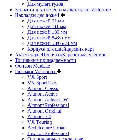
Для мультитулов
Запчасти для ножей и мультитулов Victorinox
Накладки для ножей
Для ножей 91 мм
Для ножей 111 мм
Для ножей 130 мм
Для ножей 84/85 мм
Для ножей 58/65/74 мм
Корпуса для швейцарских карт
Аксессуары/Цепочки/Карабины/Сувениры
Точильные принадлежности
Фонари MagLite
Рюкзаки Victorinox
VX Sport
VX Sport Evo
Altmont Classic
Altmont Active
Altmont Active L.W.
Altmont Professional
Altmont Original
Altmont 3.0
VX Touring
Architecture Urban
Lexicon Professional
Одноплечные и складные