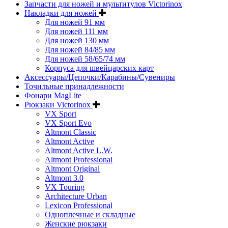
Запчасти для ножей и мультитулов Victorinox
Накладки для ножей
Для ножей 91 мм
Для ножей 111 мм
Для ножей 130 мм
Для ножей 84/85 мм
Для ножей 58/65/74 мм
Корпуса для швейцарских карт
Аксессуары/Цепочки/Карабины/Сувениры
Точильные принадлежности
Фонари MagLite
Рюкзаки Victorinox
VX Sport
VX Sport Evo
Altmont Classic
Altmont Active
Altmont Active L.W.
Altmont Professional
Altmont Original
Altmont 3.0
VX Touring
Architecture Urban
Lexicon Professional
Одноплечные и складные
Женские рюкзаки