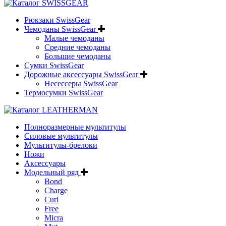
Рюкзаки SwissGear
Чемоданы SwissGear
Малые чемоданы
Средние чемоданы
Большие чемоданы
Сумки SwissGear
Дорожные аксессуары SwissGear
Несессеры SwissGear
Термосумки SwissGear
Полноразмерные мультитулы
Силовые мультитулы
Мультитулы-брелоки
Ножи
Аксессуары
Модельный ряд
Bond
Charge
Curl
Free
Micra