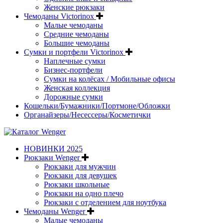
Женские рюкзаки
Чемоданы Victorinox
Малые чемоданы
Средние чемоданы
Большие чемоданы
Сумки и портфели Victorinox
Наплечные сумки
Бизнес-портфели
Сумки на колёсах / Мобильные офисы
Женская коллекция
Дорожные сумки
Кошельки/Бумажники/Портмоне/Обложки
Органайзеры/Несессеры/Косметички
НОВИНКИ 2025
Рюкзаки Wenger
Рюкзаки для мужчин
Рюкзаки для девушек
Рюкзаки школьные
Рюкзаки на одно плечо
Рюкзаки с отделением для ноутбука
Чемоданы Wenger
Малые чемоданы