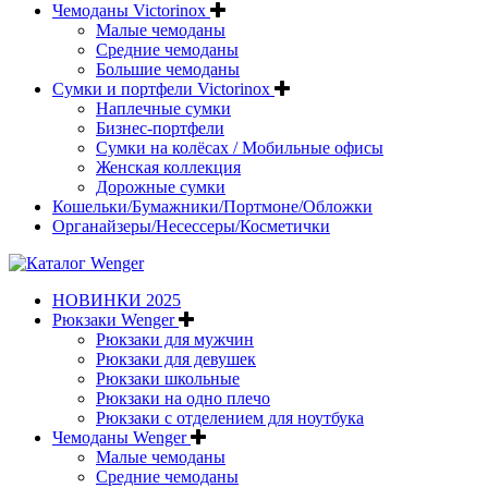
Чемоданы Victorinox
Малые чемоданы
Средние чемоданы
Большие чемоданы
Сумки и портфели Victorinox
Наплечные сумки
Бизнес-портфели
Сумки на колёсах / Мобильные офисы
Женская коллекция
Дорожные сумки
Кошельки/Бумажники/Портмоне/Обложки
Органайзеры/Несессеры/Косметички
НОВИНКИ 2025
Рюкзаки Wenger
Рюкзаки для мужчин
Рюкзаки для девушек
Рюкзаки школьные
Рюкзаки на одно плечо
Рюкзаки с отделением для ноутбука
Чемоданы Wenger
Малые чемоданы
Средние чемоданы