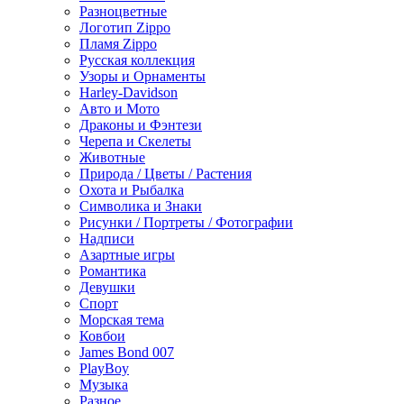
Разноцветные
Логотип Zippo
Пламя Zippo
Русская коллекция
Узоры и Орнаменты
Harley-Davidson
Авто и Мото
Драконы и Фэнтези
Черепа и Скелеты
Животные
Природа / Цветы / Растения
Охота и Рыбалка
Символика и Знаки
Рисунки / Портреты / Фотографии
Надписи
Азартные игры
Романтика
Девушки
Спорт
Морская тема
Ковбои
James Bond 007
PlayBoy
Музыка
Разное