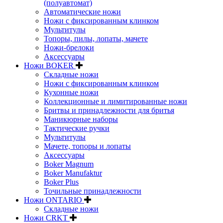
(полуавтомат)
Автоматические ножи
Ножи с фиксированным клинком
Мультитулы
Топоры, пилы, лопаты, мачете
Ножи-брелоки
Аксессуары
Ножи BOKER
Складные ножи
Ножи с фиксированным клинком
Кухонные ножи
Коллекционные и лимитированные ножи
Бритвы и принадлежности для бритья
Маникюрные наборы
Тактические ручки
Мультитулы
Мачете, топоры и лопаты
Аксессуары
Boker Magnum
Boker Manufaktur
Boker Plus
Точильные принадлежности
Ножи ONTARIO
Складные ножи
Ножи CRKT