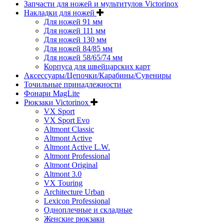
Запчасти для ножей и мультитулов Victorinox
Накладки для ножей
Для ножей 91 мм
Для ножей 111 мм
Для ножей 130 мм
Для ножей 84/85 мм
Для ножей 58/65/74 мм
Корпуса для швейцарских карт
Аксессуары/Цепочки/Карабины/Сувениры
Точильные принадлежности
Фонари MagLite
Рюкзаки Victorinox
VX Sport
VX Sport Evo
Altmont Classic
Altmont Active
Altmont Active L.W.
Altmont Professional
Altmont Original
Altmont 3.0
VX Touring
Architecture Urban
Lexicon Professional
Одноплечные и складные
Женские рюкзаки