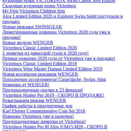
Кухонные ножи VICTORINOX Swiss Classic Red Edition
Складные кухонные ножи Victorinox
My First Victorinox Children Sets
Alox Limited Edition 2020 и Explorer Swiss Spirit поступили в
продажу.
Новые рюкзаки SWISSGEAR
Лимитированные новинки Victorinox 2020 года уже в
продаже!
Новые модели WENGER
Victorinox Classic Limited Edition 2020
2 лимитки из дамасской стали в 2020 году!
Первые новинки 2020 года от Victorinox уже в продаже!
Victorinox Classic Limited Edition 2019
Victorinox Wine Master Damast Limited Edition 2019
Новая коллекция рюкзаков WENGER
Пополнение ассортимента! Caran'dache, Swiza, Sigg
Новинки от WENGER!
Предпраздничные скидки к 23 февраля!
Victorinox Hunter Pro 2019 - СКОРО В ПРОДАЖЕ!
Разыгрываем рюкзак WENGER
График работы в праздничные дни
Karl Elsener Commemorative Coin Set 2018
Новинки Victorinox уже в наличии!
Предпраздничные лимитки от Victorinox!
Victorinox Hunter Pro M Alox 0.9415.M26 - СКОРО В