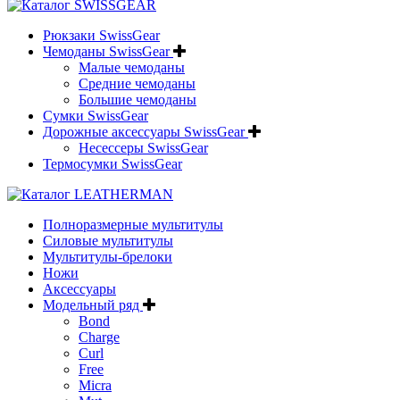
Рюкзаки SwissGear
Чемоданы SwissGear
Малые чемоданы
Средние чемоданы
Большие чемоданы
Сумки SwissGear
Дорожные аксессуары SwissGear
Несессеры SwissGear
Термосумки SwissGear
Полноразмерные мультитулы
Силовые мультитулы
Мультитулы-брелоки
Ножи
Аксессуары
Модельный ряд
Bond
Charge
Curl
Free
Micra