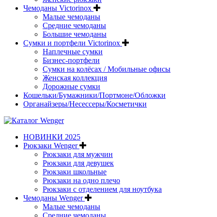
Чемоданы Victorinox
Малые чемоданы
Средние чемоданы
Большие чемоданы
Сумки и портфели Victorinox
Наплечные сумки
Бизнес-портфели
Сумки на колёсах / Мобильные офисы
Женская коллекция
Дорожные сумки
Кошельки/Бумажники/Портмоне/Обложки
Органайзеры/Несессеры/Косметички
НОВИНКИ 2025
Рюкзаки Wenger
Рюкзаки для мужчин
Рюкзаки для девушек
Рюкзаки школьные
Рюкзаки на одно плечо
Рюкзаки с отделением для ноутбука
Чемоданы Wenger
Малые чемоданы
Средние чемоданы