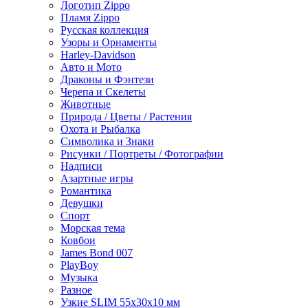
Логотип Zippo
Пламя Zippo
Русская коллекция
Узоры и Орнаменты
Harley-Davidson
Авто и Мото
Драконы и Фэнтези
Черепа и Скелеты
Животные
Природа / Цветы / Растения
Охота и Рыбалка
Символика и Знаки
Рисунки / Портреты / Фотографии
Надписи
Азартные игры
Романтика
Девушки
Спорт
Морская тема
Ковбои
James Bond 007
PlayBoy
Музыка
Разное
Узкие SLIM 55x30x10 мм