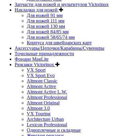
Запчасти для ножей и мультитулов Victorinox
Накладки для ножей
Для ножей 91 мм
Для ножей 111 мм
Для ножей 130 мм
Для ножей 84/85 мм
Для ножей 58/65/74 мм
Корпуса для швейцарских карт
Аксессуары/Цепочки/Карабины/Сувениры
Точильные принадлежности
Фонари MagLite
Рюкзаки Victorinox
VX Sport
VX Sport Evo
Altmont Classic
Altmont Active
Altmont Active L.W.
Altmont Professional
Altmont Original
Altmont 3.0
VX Touring
Architecture Urban
Lexicon Professional
Одноплечные и складные
Женские рюкзаки