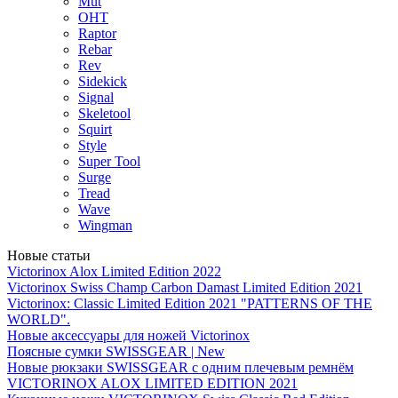
Mut
OHT
Raptor
Rebar
Rev
Sidekick
Signal
Skeletool
Squirt
Style
Super Tool
Surge
Tread
Wave
Wingman
Новые статьи
Victorinox Alox Limited Edition 2022
Victorinox Swiss Champ Carbon Damast Limited Edition 2021
Victorinox: Classic Limited Edition 2021 "PATTERNS OF THE
WORLD".
Новые аксессуары для ножей Victorinox
Поясные сумки SWISSGEAR | New
Новые рюкзаки SWISSGEAR с одним плечевым ремнём
VICTORINOX ALOX LIMITED EDITION 2021