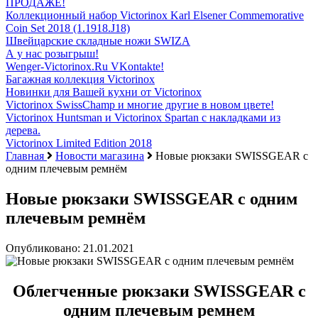
ПРОДАЖЕ!
Коллекционный набор Victorinox Karl Elsener Commemorative
Coin Set 2018 (1.1918.J18)
Швейцарские складные ножи SWIZA
А у нас розыгрыш!
Wenger-Victorinox.Ru VKontakte!
Багажная коллекция Victorinox
Новинки для Вашей кухни от Victorinox
Victorinox SwissChamp и многие другие в новом цвете!
Victorinox Huntsman и Victorinox Spartan с накладками из
дерева.
Victorinox Limited Edition 2018
Главная
Новости магазина
Новые рюкзаки SWISSGEAR с
одним плечевым ремнём
Новые рюкзаки SWISSGEAR с одним
плечевым ремнём
Опубликовано: 21.01.2021
Облегченные рюкзаки SWISSGEAR с
одним плечевым ремнем