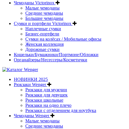
Чемоданы Victorinox
Малые чемоданы
Средние чемоданы
Большие чемоданы
Сумки и портфели Victorinox
Наплечные сумки
Бизнес-портфели
Сумки на колёсах / Мобильные офисы
Женская коллекция
Дорожные сумки
Кошельки/Бумажники/Портмоне/Обложки
Органайзеры/Несессеры/Косметички
НОВИНКИ 2025
Рюкзаки Wenger
Рюкзаки для мужчин
Рюкзаки для девушек
Рюкзаки школьные
Рюкзаки на одно плечо
Рюкзаки с отделением для ноутбука
Чемоданы Wenger
Малые чемоданы
Средние чемоданы