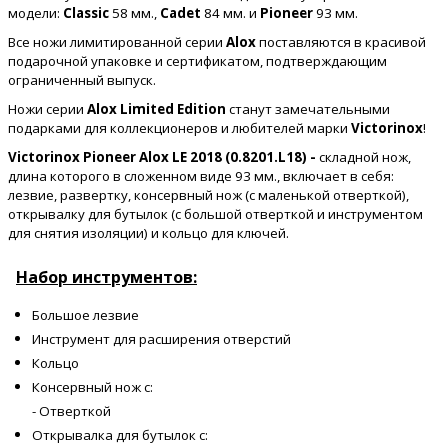
модели:
Classic
58 мм.,
Cadet
84 мм. и
Pioneer
93 мм.
Все ножи лимитированной серии
Alox
поставляются в красивой
подарочной упаковке и сертификатом, подтверждающим
ограниченный выпуск.
Ножи серии
Alox Limited Edition
станут замечательными
подарками для коллекционеров и любителей марки
Victorinox
!
Victorinox Pioneer Alox LE 2018 (0.8201.L18) -
складной нож,
длина которого в сложенном виде 93 мм.,
включает в себя:
лезвие, развертку, консервный нож (с маленькой отверткой),
открывалку для бутылок (с большой отверткой и инструментом
для снятия изоляции) и кольцо для ключей.
Набор инструментов:
Большое лезвие
Инструмент для расширения отверстий
Кольцо
Консервный нож с:
- Отверткой
Открывалка для бутылок с: