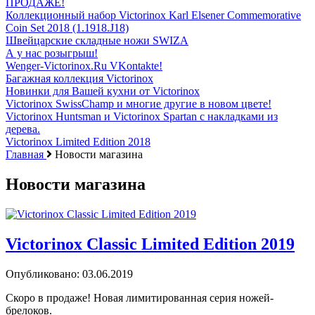
ПРОДАЖЕ!
Коллекционный набор Victorinox Karl Elsener Commemorative
Coin Set 2018 (1.1918.J18)
Швейцарские складные ножи SWIZA
А у нас розыгрыш!
Wenger-Victorinox.Ru VKontakte!
Багажная коллекция Victorinox
Новинки для Вашей кухни от Victorinox
Victorinox SwissChamp и многие другие в новом цвете!
Victorinox Huntsman и Victorinox Spartan с накладками из
дерева.
Victorinox Limited Edition 2018
Главная
Новости магазина
Новости магазина
Victorinox Classic Limited Edition 2019
Опубликовано: 03.06.2019
Скоро в продаже! Новая лимитированная серия ножей-
брелоков.