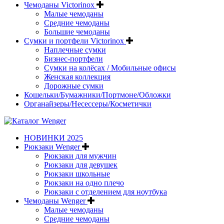
Чемоданы Victorinox
Малые чемоданы
Средние чемоданы
Большие чемоданы
Сумки и портфели Victorinox
Наплечные сумки
Бизнес-портфели
Сумки на колёсах / Мобильные офисы
Женская коллекция
Дорожные сумки
Кошельки/Бумажники/Портмоне/Обложки
Органайзеры/Несессеры/Косметички
НОВИНКИ 2025
Рюкзаки Wenger
Рюкзаки для мужчин
Рюкзаки для девушек
Рюкзаки школьные
Рюкзаки на одно плечо
Рюкзаки с отделением для ноутбука
Чемоданы Wenger
Малые чемоданы
Средние чемоданы