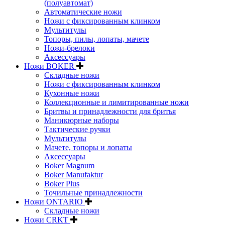
(полуавтомат)
Автоматические ножи
Ножи с фиксированным клинком
Мультитулы
Топоры, пилы, лопаты, мачете
Ножи-брелоки
Аксессуары
Ножи BOKER
Складные ножи
Ножи с фиксированным клинком
Кухонные ножи
Коллекционные и лимитированные ножи
Бритвы и принадлежности для бритья
Маникюрные наборы
Тактические ручки
Мультитулы
Мачете, топоры и лопаты
Аксессуары
Boker Magnum
Boker Manufaktur
Boker Plus
Точильные принадлежности
Ножи ONTARIO
Складные ножи
Ножи CRKT