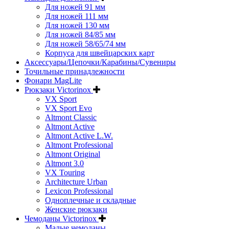
Для ножей 91 мм
Для ножей 111 мм
Для ножей 130 мм
Для ножей 84/85 мм
Для ножей 58/65/74 мм
Корпуса для швейцарских карт
Аксессуары/Цепочки/Карабины/Сувениры
Точильные принадлежности
Фонари MagLite
Рюкзаки Victorinox
VX Sport
VX Sport Evo
Altmont Classic
Altmont Active
Altmont Active L.W.
Altmont Professional
Altmont Original
Altmont 3.0
VX Touring
Architecture Urban
Lexicon Professional
Одноплечные и складные
Женские рюкзаки
Чемоданы Victorinox
Малые чемоданы