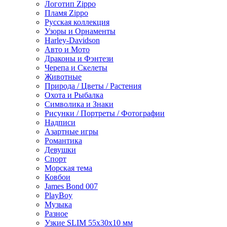
Логотип Zippo
Пламя Zippo
Русская коллекция
Узоры и Орнаменты
Harley-Davidson
Авто и Мото
Драконы и Фэнтези
Черепа и Скелеты
Животные
Природа / Цветы / Растения
Охота и Рыбалка
Символика и Знаки
Рисунки / Портреты / Фотографии
Надписи
Азартные игры
Романтика
Девушки
Спорт
Морская тема
Ковбои
James Bond 007
PlayBoy
Музыка
Разное
Узкие SLIM 55x30x10 мм