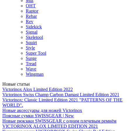
Mut
OHT
Raptor
Rebar
Rev
Sidekick
Signal
Skeletool
Squirt
Style
Super Tool
Surge
Tread
Wave
Wingman
Новые статьи
Victorinox Alox Limited Edition 2022
Victorinox Swiss Champ Carbon Damast Limited Edition 2021
Victorinox: Classic Limited Edition 2021 "PATTERNS OF THE
WORLD".
Новые аксессуары для ножей Victorinox
Поясные сумки SWISSGEAR | New
Новые рюкзаки SWISSGEAR с одним плечевым ремнём
VICTORINOX ALOX LIMITED EDITION 2021