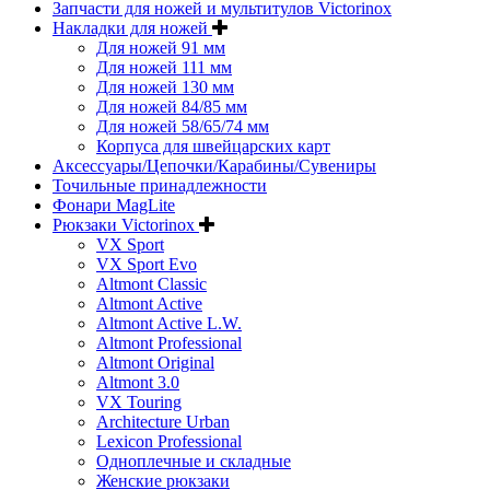
Запчасти для ножей и мультитулов Victorinox
Накладки для ножей
Для ножей 91 мм
Для ножей 111 мм
Для ножей 130 мм
Для ножей 84/85 мм
Для ножей 58/65/74 мм
Корпуса для швейцарских карт
Аксессуары/Цепочки/Карабины/Сувениры
Точильные принадлежности
Фонари MagLite
Рюкзаки Victorinox
VX Sport
VX Sport Evo
Altmont Classic
Altmont Active
Altmont Active L.W.
Altmont Professional
Altmont Original
Altmont 3.0
VX Touring
Architecture Urban
Lexicon Professional
Одноплечные и складные
Женские рюкзаки