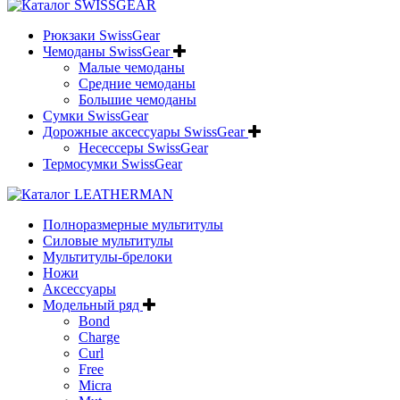
Рюкзаки SwissGear
Чемоданы SwissGear
Малые чемоданы
Средние чемоданы
Большие чемоданы
Сумки SwissGear
Дорожные аксессуары SwissGear
Несессеры SwissGear
Термосумки SwissGear
Полноразмерные мультитулы
Силовые мультитулы
Мультитулы-брелоки
Ножи
Аксессуары
Модельный ряд
Bond
Charge
Curl
Free
Micra