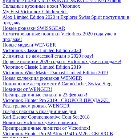
Кухонные ножи VICTORINOX Swiss Classic Red Edition
Складные кухонные ножи Victorinox
My First Victorinox Children Sets
Alox Limited Edition 2020 и Explorer Swiss Spirit поступили в
продажу.
Новые рюкзаки SWISSGEAR
Лимитированные новинки Victorinox 2020 года уже в
продаже!
Новые модели WENGER
Victorinox Classic Limited Edition 2020
2 лимитки из дамасской стали в 2020 году!
Первые новинки 2020 года от Victorinox уже в продаже!
Victorinox Classic Limited Edition 2019
Victorinox Wine Master Damast Limited Edition 2019
Новая коллекция рюкзаков WENGER
Пополнение ассортимента! Caran'dache, Swiza, Sigg
Новинки от WENGER!
Предпраздничные скидки к 23 февраля!
Victorinox Hunter Pro 2019 - СКОРО В ПРОДАЖЕ!
Разыгрываем рюкзак WENGER
График работы в праздничные дни
Karl Elsener Commemorative Coin Set 2018
Новинки Victorinox уже в наличии!
Предпраздничные лимитки от Victorinox!
Victorinox Hunter Pro M Alox 0.9415.M26 - СКОРО В