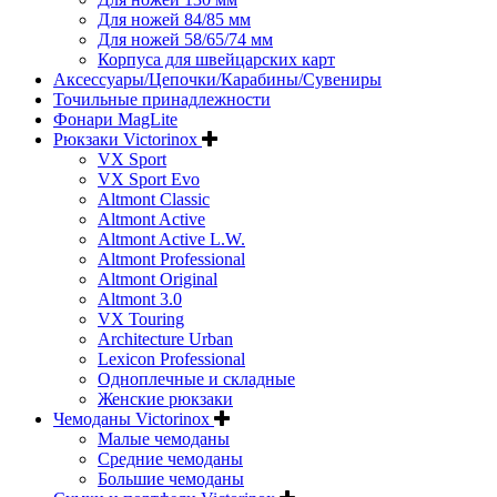
Для ножей 84/85 мм
Для ножей 58/65/74 мм
Корпуса для швейцарских карт
Аксессуары/Цепочки/Карабины/Сувениры
Точильные принадлежности
Фонари MagLite
Рюкзаки Victorinox
VX Sport
VX Sport Evo
Altmont Classic
Altmont Active
Altmont Active L.W.
Altmont Professional
Altmont Original
Altmont 3.0
VX Touring
Architecture Urban
Lexicon Professional
Одноплечные и складные
Женские рюкзаки
Чемоданы Victorinox
Малые чемоданы
Средние чемоданы
Большие чемоданы