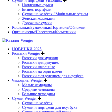
Сумки и портфели Victorinox
Наплечные сумки
Бизнес-портфели
Сумки на колёсах / Мобильные офисы
Женская коллекция
Дорожные сумки
Кошельки/Бумажники/Портмоне/Обложки
Органайзеры/Несессеры/Косметички
НОВИНКИ 2025
Рюкзаки Wenger
Рюкзаки для мужчин
Рюкзаки для девушек
Рюкзаки школьные
Рюкзаки на одно плечо
Рюкзаки с отделением для ноутбука
Чемоданы Wenger
Малые чемоданы
Средние чемоданы
Большие чемоданы
Сумки Wenger
Сумки на колёсах
Сумки и портфели для ноутбука
Сумки из натуральной кожи