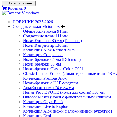
Каталог и меню
Корзина
0
НОВИНКИ 2025-2026
Складные ножи Victorinox
Офицерские ножи 91 мм
Солдатские ножи 111 мм
Ножи Evolution 85 мм (Delemont)
Ножи RangerGrip 130 мм
Коллекция Alox Refined 2025
Коллекция Companion
Ножи-брелоки 65 мм (Delemont)
Ножи-брелоки 58 мм
Ножи-брелоки Classic Colors 2021
Classic Limited Edition (Лимитированные ножи 58 м
Коллекция Precious Alox
Ножи-брелоки с USB-модулем
Армейские ножи 74 и 84 мм
Hunter Pro / EVOKE (ножи для охоты) 130 мм
Outdoor Master (ножи с фиксированным клинком
Коллекция Onyx Black
Коллекция Live to Explore
Коллекция Alox (ножи с алюминиевой рукоятью)
Коллекция EcoLine