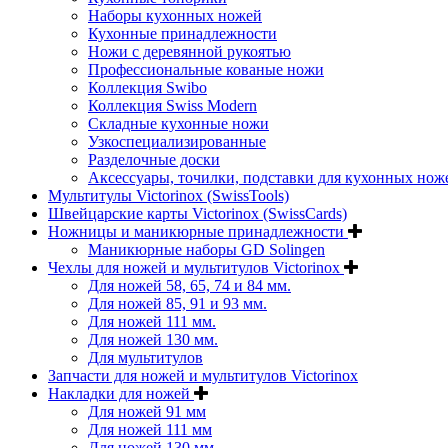
Наборы кухонных ножей
Кухонные принадлежности
Ножи с деревянной рукоятью
Профессиональные кованые ножи
Коллекция Swibo
Коллекция Swiss Modern
Складные кухонные ножи
Узкоспециализированные
Разделочные доски
Аксессуары, точилки, подставки для кухонных нож
Мультитулы Victorinox (SwissTools)
Швейцарские карты Victorinox (SwissCards)
Ножницы и маникюрные принадлежности
Маникюрные наборы GD Solingen
Чехлы для ножей и мультитулов Victorinox
Для ножей 58, 65, 74 и 84 мм.
Для ножей 85, 91 и 93 мм.
Для ножей 111 мм.
Для ножей 130 мм.
Для мультитулов
Запчасти для ножей и мультитулов Victorinox
Накладки для ножей
Для ножей 91 мм
Для ножей 111 мм
Для ножей 130 мм