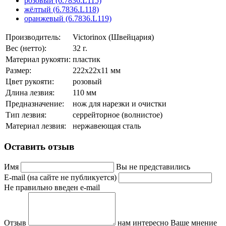
розовый (6.7836.L115)
жёлтый (6.7836.L118)
оранжевый (6.7836.L119)
Производитель:
Victorinox (Швейцария)
Вес (нетто):
32 г.
Материал рукояти:
пластик
Размер:
222х22х11 мм
Цвет рукояти:
розовый
Длина лезвия:
110 мм
Предназначение:
нож для нарезки и очистки
Тип лезвия:
серрейторное (волнистое)
Материал лезвия:
нержавеющая сталь
Оставить отзыв
Имя
Вы не представились
E-mail (на сайте не публикуется)
Не правильно введен e-mail
Отзыв
нам интересно Ваше мнение