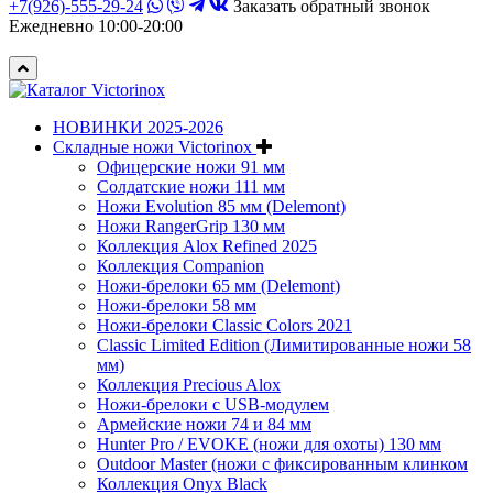
+7(926)-555-29-24
Заказать обратный звонок
Ежедневно 10:00-20:00
НОВИНКИ 2025-2026
Складные ножи Victorinox
Офицерские ножи 91 мм
Солдатские ножи 111 мм
Ножи Evolution 85 мм (Delemont)
Ножи RangerGrip 130 мм
Коллекция Alox Refined 2025
Коллекция Companion
Ножи-брелоки 65 мм (Delemont)
Ножи-брелоки 58 мм
Ножи-брелоки Classic Colors 2021
Classic Limited Edition (Лимитированные ножи 58
мм)
Коллекция Precious Alox
Ножи-брелоки с USB-модулем
Армейские ножи 74 и 84 мм
Hunter Pro / EVOKE (ножи для охоты) 130 мм
Outdoor Master (ножи с фиксированным клинком
Коллекция Onyx Black