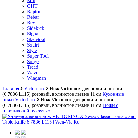
Mut
OHT
Raptor
Rebar
Rev
Sidekick
Signal
Skeletool
Squirt
Style
Super Tool
Surge
Tread
Wave
Wingman
Главная
Victorinox
Нож Victorinox для резки и чистки
(6.7836.L115) розовый, волнистое лезвие 11 см
Кухонные
ножи Victorinox
Нож Victorinox для резки и чистки
(6.7836.L115) розовый, волнистое лезвие 11 см
Ножи с
пластиковой рукоятью