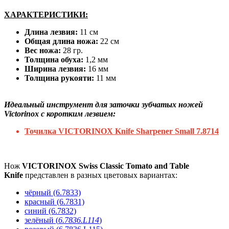
ХАРАКТЕРИСТИКИ:
Длина лезвия:
11 см
Общая длина ножа:
22 см
Вес ножа:
28 гр.
Толщина обуха:
1,2 мм
Ширина лезвия:
16 мм
Толщина рукояти:
11 мм
Идеальный инструмент для заточки зубчатых ножей
Victorinox с коротким лезвием:
Точилка VICTORINOX Knife Sharpener Small 7.8714
Нож
VICTORINOX Swiss Classic Tomato and Table
Knife
представлен в разных цветовых вариантах:
чёрный (6.7833)
красный (6.7831)
синий (6.7832)
зелёный (
6.7836.L114
)