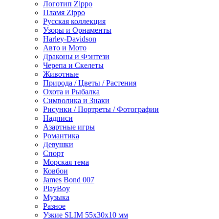
Логотип Zippo
Пламя Zippo
Русская коллекция
Узоры и Орнаменты
Harley-Davidson
Авто и Мото
Драконы и Фэнтези
Черепа и Скелеты
Животные
Природа / Цветы / Растения
Охота и Рыбалка
Символика и Знаки
Рисунки / Портреты / Фотографии
Надписи
Азартные игры
Романтика
Девушки
Спорт
Морская тема
Ковбои
James Bond 007
PlayBoy
Музыка
Разное
Узкие SLIM 55x30x10 мм