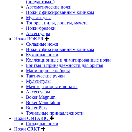
(полуавтомат)
Автоматические ножи
Ножи с фиксированным клинком
Мультитулы
Топоры, пилы, лопаты, мачете
Ножи-брелоки
Аксессуары
Ножи BOKER
Складные ножи
Ножи с фиксированным клинком
Кухонные ножи
Коллекционные и лимитированные ножи
Бритвы и принадлежности для бритья
Маникюрные наборы
Тактические ручки
Мультитулы
Мачете, топоры и лопаты
Аксессуары
Boker Magnum
Boker Manufaktur
Boker Plus
Точильные принадлежности
Ножи ONTARIO
Складные ножи
Ножи CRKT