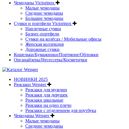
Чемоданы Victorinox
Малые чемоданы
Средние чемоданы
Большие чемоданы
Сумки и портфели Victorinox
Наплечные сумки
Бизнес-портфели
Сумки на колёсах / Мобильные офисы
Женская коллекция
Дорожные сумки
Кошельки/Бумажники/Портмоне/Обложки
Органайзеры/Несессеры/Косметички
НОВИНКИ 2025
Рюкзаки Wenger
Рюкзаки для мужчин
Рюкзаки для девушек
Рюкзаки школьные
Рюкзаки на одно плечо
Рюкзаки с отделением для ноутбука
Чемоданы Wenger
Малые чемоданы
Средние чемоданы