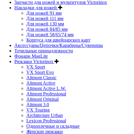
Запчасти для ножей и мультитулов Victorinox
Накладки для ножей
Для ножей 91 мм
Для ножей 111 мм
Для ножей 130 мм
Для ножей 84/85 мм
Для ножей 58/65/74 мм
Корпуса для швейцарских карт
Аксессуары/Цепочки/Карабины/Сувениры
Точильные принадлежности
Фонари MagLite
Рюкзаки Victorinox
VX Sport
VX Sport Evo
Altmont Classic
Altmont Active
Altmont Active L.W.
Altmont Professional
Altmont Original
Altmont 3.0
VX Touring
Architecture Urban
Lexicon Professional
Одноплечные и складные
Женские рюкзаки