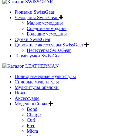
Рюкзаки SwissGear
Чемоданы SwissGear
Малые чемоданы
Средние чемоданы
Большие чемоданы
Сумки SwissGear
Дорожные аксессуары SwissGear
Несессеры SwissGear
Термосумки SwissGear
Полноразмерные мультитулы
Силовые мультитулы
Мультитулы-брелоки
Ножи
Аксессуары
Модельный ряд
Bond
Charge
Curl
Free
Micra