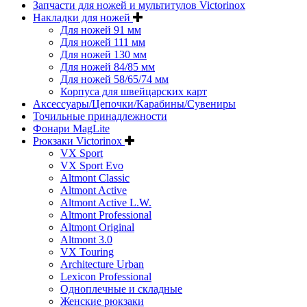
Запчасти для ножей и мультитулов Victorinox
Накладки для ножей
Для ножей 91 мм
Для ножей 111 мм
Для ножей 130 мм
Для ножей 84/85 мм
Для ножей 58/65/74 мм
Корпуса для швейцарских карт
Аксессуары/Цепочки/Карабины/Сувениры
Точильные принадлежности
Фонари MagLite
Рюкзаки Victorinox
VX Sport
VX Sport Evo
Altmont Classic
Altmont Active
Altmont Active L.W.
Altmont Professional
Altmont Original
Altmont 3.0
VX Touring
Architecture Urban
Lexicon Professional
Одноплечные и складные
Женские рюкзаки