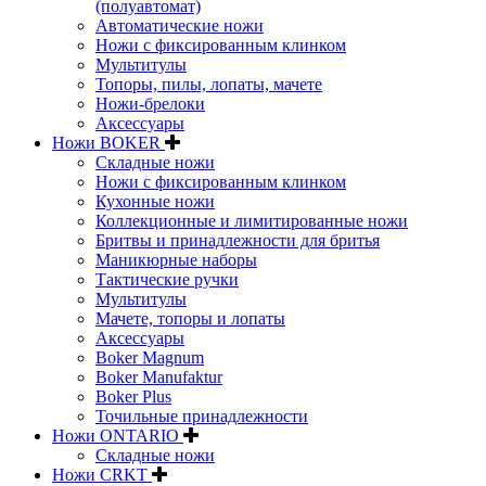
(полуавтомат)
Автоматические ножи
Ножи с фиксированным клинком
Мультитулы
Топоры, пилы, лопаты, мачете
Ножи-брелоки
Аксессуары
Ножи BOKER
Складные ножи
Ножи с фиксированным клинком
Кухонные ножи
Коллекционные и лимитированные ножи
Бритвы и принадлежности для бритья
Маникюрные наборы
Тактические ручки
Мультитулы
Мачете, топоры и лопаты
Аксессуары
Boker Magnum
Boker Manufaktur
Boker Plus
Точильные принадлежности
Ножи ONTARIO
Складные ножи
Ножи CRKT