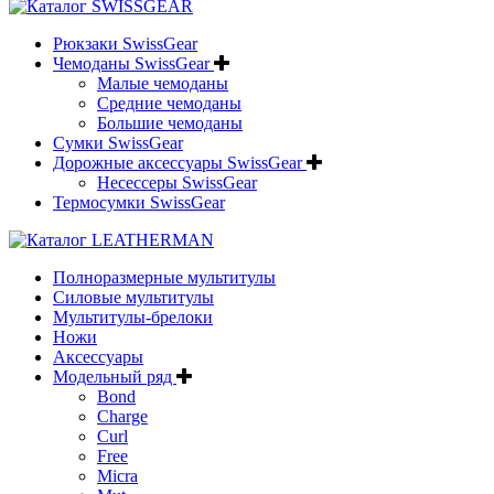
Рюкзаки SwissGear
Чемоданы SwissGear
Малые чемоданы
Средние чемоданы
Большие чемоданы
Сумки SwissGear
Дорожные аксессуары SwissGear
Несессеры SwissGear
Термосумки SwissGear
Полноразмерные мультитулы
Силовые мультитулы
Мультитулы-брелоки
Ножи
Аксессуары
Модельный ряд
Bond
Charge
Curl
Free
Micra