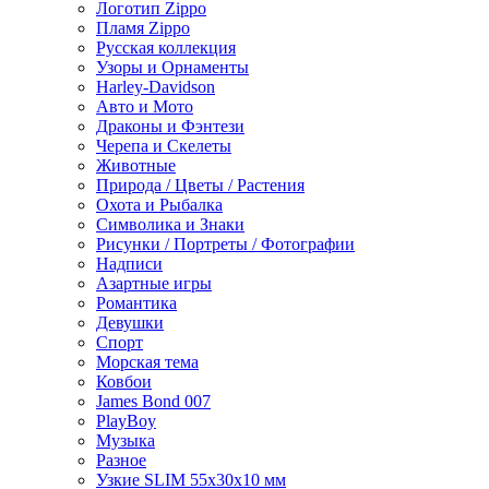
Логотип Zippo
Пламя Zippo
Русская коллекция
Узоры и Орнаменты
Harley-Davidson
Авто и Мото
Драконы и Фэнтези
Черепа и Скелеты
Животные
Природа / Цветы / Растения
Охота и Рыбалка
Символика и Знаки
Рисунки / Портреты / Фотографии
Надписи
Азартные игры
Романтика
Девушки
Спорт
Морская тема
Ковбои
James Bond 007
PlayBoy
Музыка
Разное
Узкие SLIM 55x30x10 мм