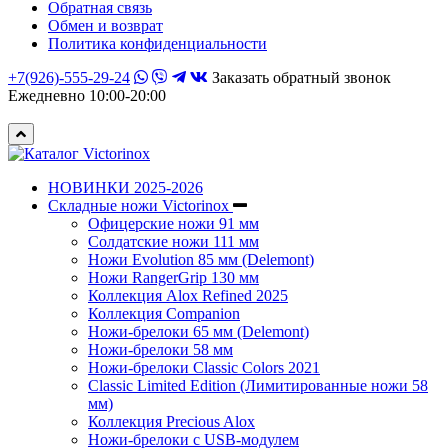
Обратная связь
Обмен и возврат
Политика конфиденциальности
+7(926)-555-29-24
Заказать обратный звонок
Ежедневно 10:00-20:00
НОВИНКИ 2025-2026
Складные ножи Victorinox
Офицерские ножи 91 мм
Солдатские ножи 111 мм
Ножи Evolution 85 мм (Delemont)
Ножи RangerGrip 130 мм
Коллекция Alox Refined 2025
Коллекция Companion
Ножи-брелоки 65 мм (Delemont)
Ножи-брелоки 58 мм
Ножи-брелоки Classic Colors 2021
Classic Limited Edition (Лимитированные ножи 58
мм)
Коллекция Precious Alox
Ножи-брелоки с USB-модулем