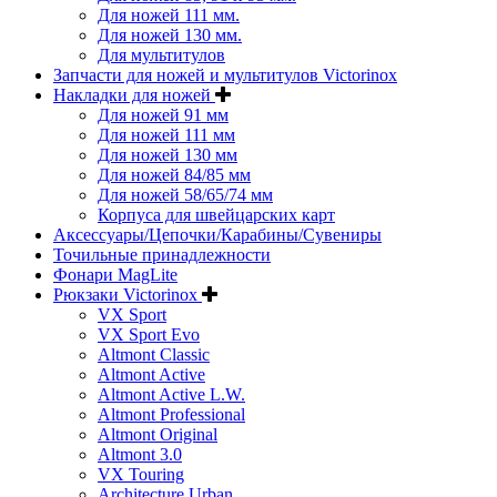
Для ножей 111 мм.
Для ножей 130 мм.
Для мультитулов
Запчасти для ножей и мультитулов Victorinox
Накладки для ножей
Для ножей 91 мм
Для ножей 111 мм
Для ножей 130 мм
Для ножей 84/85 мм
Для ножей 58/65/74 мм
Корпуса для швейцарских карт
Аксессуары/Цепочки/Карабины/Сувениры
Точильные принадлежности
Фонари MagLite
Рюкзаки Victorinox
VX Sport
VX Sport Evo
Altmont Classic
Altmont Active
Altmont Active L.W.
Altmont Professional
Altmont Original
Altmont 3.0
VX Touring
Architecture Urban