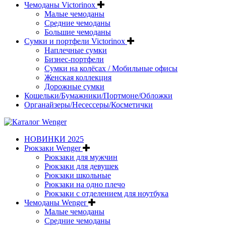
Чемоданы Victorinox
Малые чемоданы
Средние чемоданы
Большие чемоданы
Сумки и портфели Victorinox
Наплечные сумки
Бизнес-портфели
Сумки на колёсах / Мобильные офисы
Женская коллекция
Дорожные сумки
Кошельки/Бумажники/Портмоне/Обложки
Органайзеры/Несессеры/Косметички
НОВИНКИ 2025
Рюкзаки Wenger
Рюкзаки для мужчин
Рюкзаки для девушек
Рюкзаки школьные
Рюкзаки на одно плечо
Рюкзаки с отделением для ноутбука
Чемоданы Wenger
Малые чемоданы
Средние чемоданы