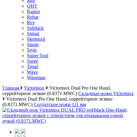
Mut
OHT
Raptor
Rebar
Rev
Sidekick
Signal
Skeletool
Squirt
Style
Super Tool
Surge
Tread
Wave
Wingman
Главная
Victorinox
Victorinox Dual Pro One Hand,
серрейторное лезвие (0.8371.MWC)
Складные ножи Victorinox
Victorinox Dual Pro One Hand, серрейторное лезвие
(0.8371.MWC)
Солдатские ножи 111 мм