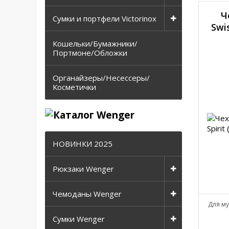
Ч
Сумки и портфели Victorinox
Swis
Кошельки/Бумажники/
Портмоне/Обложки
Органайзеры/Несессеры/
Косметички
НОВИНКИ 2025
Рюкзаки Wenger
Чемоданы Wenger
Для му
Сумки Wenger