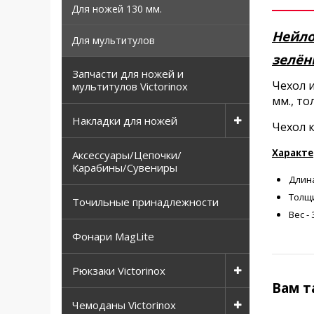
Для ножей 130 мм.
Нейло
Для мультитулов
зелёны
Запчасти для ножей и
Чехол и
мультитулов Victorinox
мм., то
Накладки для ножей
Чехол 
Характер
Аксессуары/Цепочки/
Карабины/Сувениры
Длина
Толщи
Точильные принадлежности
Вес - 
Фонари MagLite
Рюкзаки Victorinox
Вам т
Чемоданы Victorinox