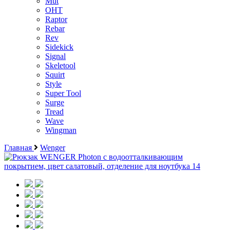
Mut
OHT
Raptor
Rebar
Rev
Sidekick
Signal
Skeletool
Squirt
Style
Super Tool
Surge
Tread
Wave
Wingman
Главная
Wenger