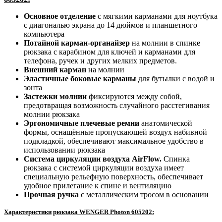
Основное отделение
с мягкими карманами для ноутбука
с диагональю экрана до 14 дюймов и планшетного
компьютера
Потайной карман-органайзер
на молнии в спинке
рюкзака с карабином для ключей и карманами для
телефона, ручек и других мелких предметов.
Внешний карман
на молнии
Эластичные боковые карманы
для бутылки с водой и
зонта
Застежки молнии
фиксируются между собой,
предотвращая возможность случайного расстегивания
молнии рюкзака
Эргономичные плечевые ремни
анатомической
формы, оснащённые пропускающей воздух набивной
подкладкой, обеспечивают максимальное удобство в
использовании рюкзака
Система циркуляции воздуха AirFlow.
Спинка
рюкзака с системой циркуляции воздуха имеет
специальную рельефную поверхность, обеспечивает
удобное прилегание к спине и вентиляцию
Прочная ручка
с металлическим тросом в основании
Характеристики
рюкзака
WENGER Photon 605202: