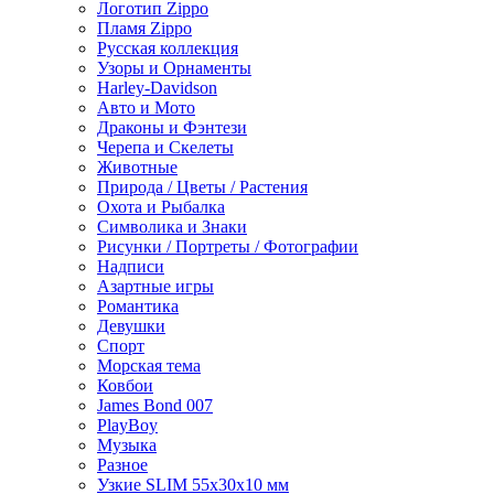
Логотип Zippo
Пламя Zippo
Русская коллекция
Узоры и Орнаменты
Harley-Davidson
Авто и Мото
Драконы и Фэнтези
Черепа и Скелеты
Животные
Природа / Цветы / Растения
Охота и Рыбалка
Символика и Знаки
Рисунки / Портреты / Фотографии
Надписи
Азартные игры
Романтика
Девушки
Спорт
Морская тема
Ковбои
James Bond 007
PlayBoy
Музыка
Разное
Узкие SLIM 55x30x10 мм