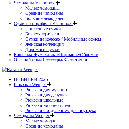
Чемоданы Victorinox
Малые чемоданы
Средние чемоданы
Большие чемоданы
Сумки и портфели Victorinox
Наплечные сумки
Бизнес-портфели
Сумки на колёсах / Мобильные офисы
Женская коллекция
Дорожные сумки
Кошельки/Бумажники/Портмоне/Обложки
Органайзеры/Несессеры/Косметички
НОВИНКИ 2025
Рюкзаки Wenger
Рюкзаки для мужчин
Рюкзаки для девушек
Рюкзаки школьные
Рюкзаки на одно плечо
Рюкзаки с отделением для ноутбука
Чемоданы Wenger
Малые чемоданы
Средние чемоданы