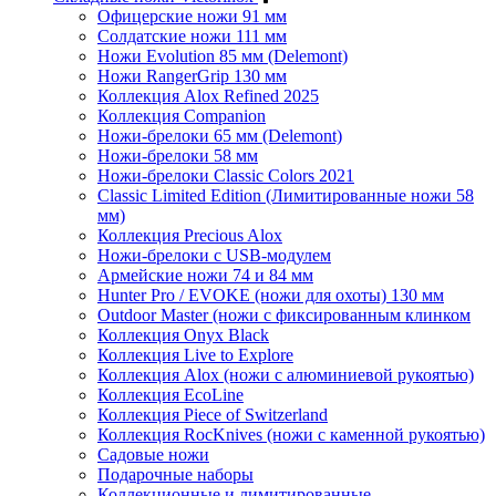
Офицерские ножи 91 мм
Солдатские ножи 111 мм
Ножи Evolution 85 мм (Delemont)
Ножи RangerGrip 130 мм
Коллекция Alox Refined 2025
Коллекция Companion
Ножи-брелоки 65 мм (Delemont)
Ножи-брелоки 58 мм
Ножи-брелоки Classic Colors 2021
Classic Limited Edition (Лимитированные ножи 58
мм)
Коллекция Precious Alox
Ножи-брелоки с USB-модулем
Армейские ножи 74 и 84 мм
Hunter Pro / EVOKE (ножи для охоты) 130 мм
Outdoor Master (ножи с фиксированным клинком
Коллекция Onyx Black
Коллекция Live to Explore
Коллекция Alox (ножи с алюминиевой рукоятью)
Коллекция EcoLine
Коллекция Piece of Switzerland
Коллекция RocKnives (ножи с каменной рукоятью)
Садовые ножи
Подарочные наборы
Коллекционные и лимитированные