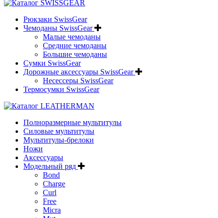
Рюкзаки SwissGear
Чемоданы SwissGear
Малые чемоданы
Средние чемоданы
Большие чемоданы
Сумки SwissGear
Дорожные аксессуары SwissGear
Несессеры SwissGear
Термосумки SwissGear
Полноразмерные мультитулы
Силовые мультитулы
Мультитулы-брелоки
Ножи
Аксессуары
Модельный ряд
Bond
Charge
Curl
Free
Micra