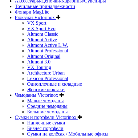
Аксессуары/Цепочки/Карабины/Сувениры
Точильные принадлежности
Фонари MagLite
Рюкзаки Victorinox
VX Sport
VX Sport Evo
Altmont Classic
Altmont Active
Altmont Active L.W.
Altmont Professional
Altmont Original
Altmont 3.0
VX Touring
Architecture Urban
Lexicon Professional
Одноплечные и складные
Женские рюкзаки
Чемоданы Victorinox
Малые чемоданы
Средние чемоданы
Большие чемоданы
Сумки и портфели Victorinox
Наплечные сумки
Бизнес-портфели
Сумки на колёсах / Мобильные офисы