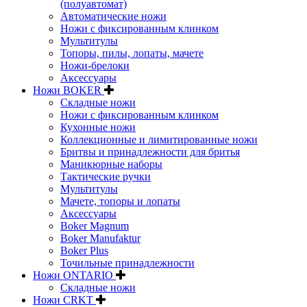
(полуавтомат)
Автоматические ножи
Ножи с фиксированным клинком
Мультитулы
Топоры, пилы, лопаты, мачете
Ножи-брелоки
Аксессуары
Ножи BOKER
Складные ножи
Ножи с фиксированным клинком
Кухонные ножи
Коллекционные и лимитированные ножи
Бритвы и принадлежности для бритья
Маникюрные наборы
Тактические ручки
Мультитулы
Мачете, топоры и лопаты
Аксессуары
Boker Magnum
Boker Manufaktur
Boker Plus
Точильные принадлежности
Ножи ONTARIO
Складные ножи
Ножи CRKT