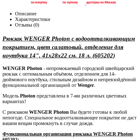
Описание
Характеристики
Отзывы (0)
Рюкзак WENGER Photon с водоотталкивающим
покрытием, цвет салатовый, отделение для
ноутбука 14", 41х28х22 см, 18 л. (605202)
WENGER Photon
- непромокаемый городской швейцарский
рюкзак с оптимальным объёмом, отделением для 14-
дюймового ноутбука, стильным дизайном и непревзойдённой
функциональной организацией от
Wenger
.
Модель
Photon
представлена в 7-ми различных цветовых
вариантах!
С рюкзаком
WENGER Photon
Вы будете готовы к любой
непогоде. Специальное водоотталкивающее покрытие не даст
вашим вещам промокнуть в случае дождя.
Функциональная организация рюкзака WENGER Photon
605202: