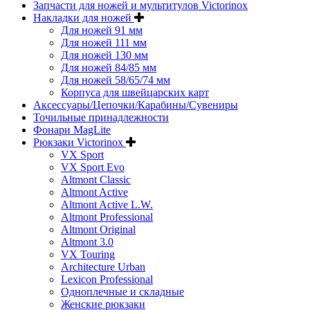
Запчасти для ножей и мультитулов Victorinox
Накладки для ножей
Для ножей 91 мм
Для ножей 111 мм
Для ножей 130 мм
Для ножей 84/85 мм
Для ножей 58/65/74 мм
Корпуса для швейцарских карт
Аксессуары/Цепочки/Карабины/Сувениры
Точильные принадлежности
Фонари MagLite
Рюкзаки Victorinox
VX Sport
VX Sport Evo
Altmont Classic
Altmont Active
Altmont Active L.W.
Altmont Professional
Altmont Original
Altmont 3.0
VX Touring
Architecture Urban
Lexicon Professional
Одноплечные и складные
Женские рюкзаки