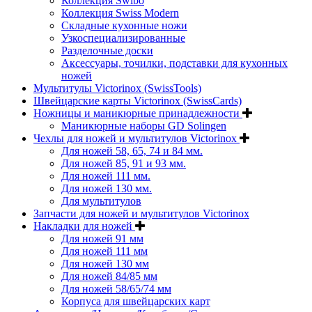
Коллекция Swibo
Коллекция Swiss Modern
Складные кухонные ножи
Узкоспециализированные
Разделочные доски
Аксессуары, точилки, подставки для кухонных
ножей
Мультитулы Victorinox (SwissTools)
Швейцарские карты Victorinox (SwissCards)
Ножницы и маникюрные принадлежности
Маникюрные наборы GD Solingen
Чехлы для ножей и мультитулов Victorinox
Для ножей 58, 65, 74 и 84 мм.
Для ножей 85, 91 и 93 мм.
Для ножей 111 мм.
Для ножей 130 мм.
Для мультитулов
Запчасти для ножей и мультитулов Victorinox
Накладки для ножей
Для ножей 91 мм
Для ножей 111 мм
Для ножей 130 мм
Для ножей 84/85 мм
Для ножей 58/65/74 мм
Корпуса для швейцарских карт