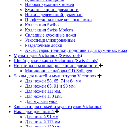
Наборы кухонных ножей
Кухонные принадлежности
Ножи с деревянной рукоятью
Профессиональные кованые ножи
Коллекция Swibo
Коллекция Swiss Modern
Складные кухонные ножи
Узкоспециализированные
Разделочные доски
Аксессуары, точилки, подставки для кухонных нож
Мультитулы Victorinox (SwissTools)
Швейцарские карты Victorinox (SwissCards)
Ножницы и маникюрные принадлежности
Маникюрные наборы GD Solingen
Чехлы для ножей и мультитулов Victorinox
Для ножей 58, 65, 74 и 84 мм.
Для ножей 85, 91 и 93 мм.
Для ножей 111 мм.
Для ножей 130 мм.
Для мультитулов
Запчасти для ножей и мультитулов Victorinox
Накладки для ножей
Для ножей 91 мм
Для ножей 111 мм
Для ножей 130 мм