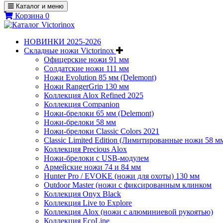
Каталог и меню
Корзина
0
НОВИНКИ 2025-2026
Складные ножи Victorinox
Офицерские ножи 91 мм
Солдатские ножи 111 мм
Ножи Evolution 85 мм (Delemont)
Ножи RangerGrip 130 мм
Коллекция Alox Refined 2025
Коллекция Companion
Ножи-брелоки 65 мм (Delemont)
Ножи-брелоки 58 мм
Ножи-брелоки Classic Colors 2021
Classic Limited Edition (Лимитированные ножи 58 м
Коллекция Precious Alox
Ножи-брелоки с USB-модулем
Армейские ножи 74 и 84 мм
Hunter Pro / EVOKE (ножи для охоты) 130 мм
Outdoor Master (ножи с фиксированным клинком
Коллекция Onyx Black
Коллекция Live to Explore
Коллекция Alox (ножи с алюминиевой рукоятью)
Коллекция EcoLine