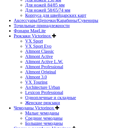
Для ножей 84/85 мм
Для ножей 58/65/74 мм
Корпуса для швейцарских карт
Аксессуары/Цепочки/Карабины/Сувениры
Точильные принадлежности
Фонари MagLite
Рюкзаки Victorinox
VX Sport
VX Sport Evo
Altmont Classic
Altmont Active
Altmont Active L.W.
Altmont Professional
Altmont Original
Altmont 3.0
VX Touring
Architecture Urban
Lexicon Professional
Одноплечные и складные
Женские рюкзаки
Чемоданы Victorinox
Малые чемоданы
Средние чемоданы
Большие чемоданы