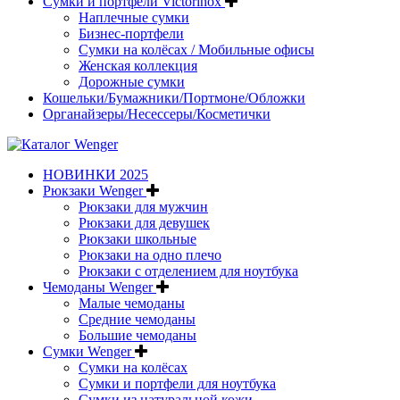
Сумки и портфели Victorinox
Наплечные сумки
Бизнес-портфели
Сумки на колёсах / Мобильные офисы
Женская коллекция
Дорожные сумки
Кошельки/Бумажники/Портмоне/Обложки
Органайзеры/Несессеры/Косметички
НОВИНКИ 2025
Рюкзаки Wenger
Рюкзаки для мужчин
Рюкзаки для девушек
Рюкзаки школьные
Рюкзаки на одно плечо
Рюкзаки с отделением для ноутбука
Чемоданы Wenger
Малые чемоданы
Средние чемоданы
Большие чемоданы
Сумки Wenger
Сумки на колёсах
Сумки и портфели для ноутбука
Сумки из натуральной кожи