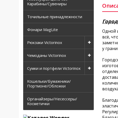
Карабины/Сувениры
Опис
Точильные принадлежности
Город
Фонари MagLite
Одной 
всё, ч
Рюкзаки Victorinox
заметн
у гран
Чемоданы Victorinox
Городс
изготов
Сумки и портфели Victorinox
отделе
достав
Кошельки/Бумажники/
количе
Портмоне/Обложки
воздуха
Органайзеры/Несессеры/
Благода
Косметички
эластич
Регули
Благода