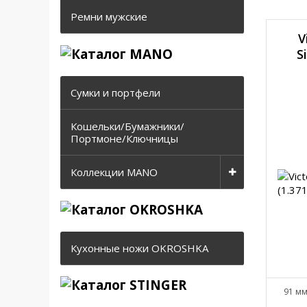
Ремни мужские
V
S
Сумки и портфели
Кошельки/Бумажники/
Портмоне/Ключницы
Коллекции MANO
Кухонные ножи OKROSHKA
91 мм