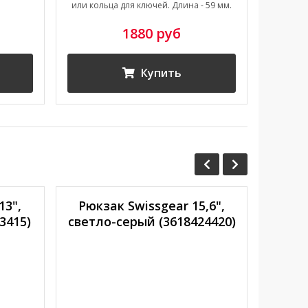
или кольца для ключей. Длина - 59 мм.
1880 руб
Купить
13",
Рюкзак Swissgear 15,6",
Рюкз
3415)
светло-серый (3618424420)
че