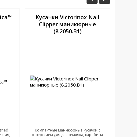
lica™
Кусачки Victorinox Nail
Clipper маникюрные
SW
(8.2050.B1)
ushed
Компактные маникюрные кусачки с
истая,
отверстием для для темляка, карабина