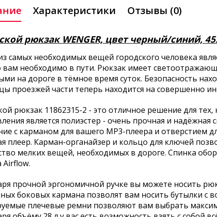
ание
Характеристики
Отзывы (0)
ской рюкзак WENGER, цвет черный/синий, 45х3
из самых необходимых вещей городского человека являе
то вам необходимо в пути. Рюкзак имеет светоотражаю
ыми на дороге в тёмное время суток. Безопасность на
ицы проезжей части теперь находится на совершенно ин
кой рюкзак 11862315-2 - это отличное решение для тех
ления является полиэстер - очень прочная и надёжная 
ние с карманом для вашего MP3-плеера и отверстием дл
ая плеер. Карман-органайзер и кольцо для ключей поз
ство мелких вещей, необходимых в дороге. Спинка обо
 Airflow.
ря прочной эргономичной ручке вы можете носить рюкза
ных боковых кармана позволят вам носить бутылки с во
руемые плечевые ремни позволяют вам выбрать максим
ря объёму 28 л у вас есть возможность взять с собой 