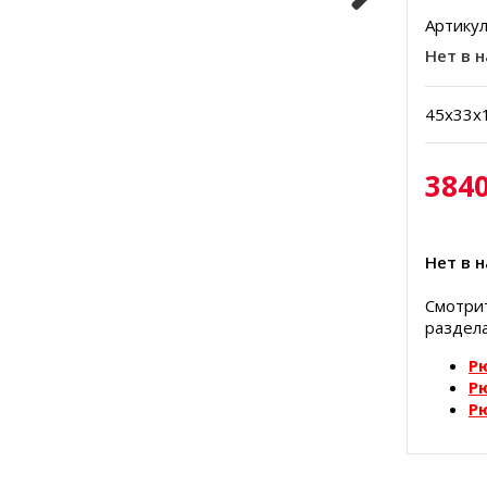
Артикул
Нет в 
45х33х1
3840
Нет в 
Смотри
раздела
Р
Р
Р