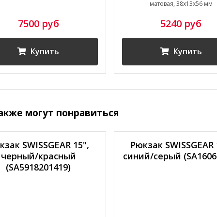
матовая, 38x13x56 мм
7500 руб
5240 руб
Купить
Купить
акже могут понравиться
кзак SWISSGEAR 15",
Рюкзак SWISSGEAR 
черный/красный
синий/серый (SA1606
(SA5918201419)