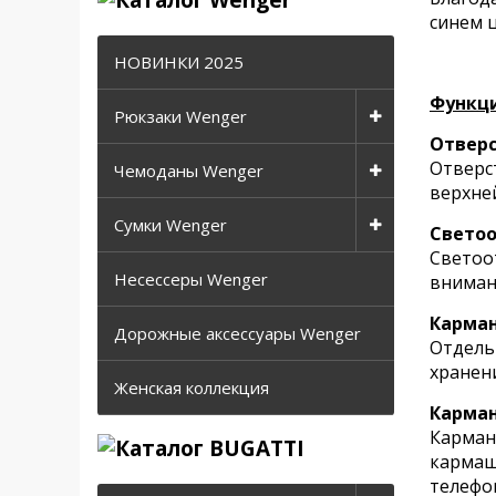
синем ц
НОВИНКИ 2025
Функци
Рюкзаки Wenger
Отверс
Отверс
Чемоданы Wenger
верхне
Сумки Wenger
Свето
Светоо
Несессеры Wenger
вниман
Карман
Дорожные аксессуары Wenger
Отдель
хранен
Женская коллекция
Карман
Карман
кармаш
телефо