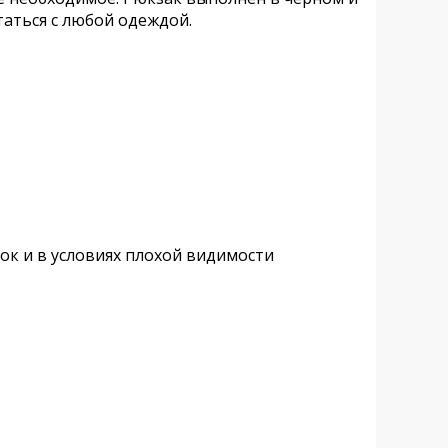
таться с любой одеждой.
ток
и в условиях плохой видимости