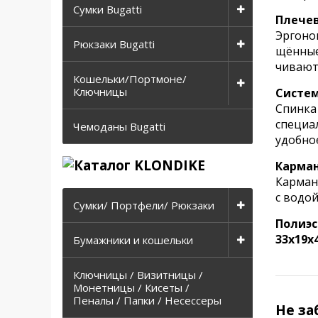
Сумки Bugatti
Плече
Эргоно
Рюкзаки Bugatti
щённые
чивают
Кошельки/Портмоне/
Ключницы
Систем
Спинка
специа
Чемоданы Bugatti
удобно
Карман
Карман
с водой
Сумки/ Портфели/ Рюкзаки
Полиэс
33х19х4
Бумажники и кошельки
Ключницы / Визитницы /
Монетницы / Кисеты /
Пеналы / Папки / Несессеры
Не за