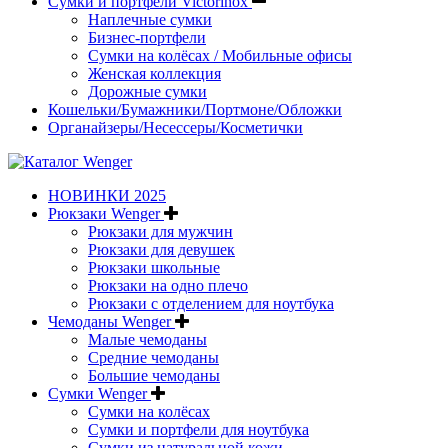
Сумки и портфели Victorinox
Наплечные сумки
Бизнес-портфели
Сумки на колёсах / Мобильные офисы
Женская коллекция
Дорожные сумки
Кошельки/Бумажники/Портмоне/Обложки
Органайзеры/Несессеры/Косметички
НОВИНКИ 2025
Рюкзаки Wenger
Рюкзаки для мужчин
Рюкзаки для девушек
Рюкзаки школьные
Рюкзаки на одно плечо
Рюкзаки с отделением для ноутбука
Чемоданы Wenger
Малые чемоданы
Средние чемоданы
Большие чемоданы
Сумки Wenger
Сумки на колёсах
Сумки и портфели для ноутбука
Сумки из натуральной кожи