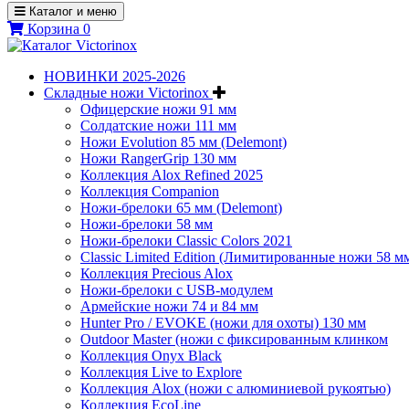
Каталог и меню
Корзина
0
НОВИНКИ 2025-2026
Складные ножи Victorinox
Офицерские ножи 91 мм
Солдатские ножи 111 мм
Ножи Evolution 85 мм (Delemont)
Ножи RangerGrip 130 мм
Коллекция Alox Refined 2025
Коллекция Companion
Ножи-брелоки 65 мм (Delemont)
Ножи-брелоки 58 мм
Ножи-брелоки Classic Colors 2021
Classic Limited Edition (Лимитированные ножи 58 м
Коллекция Precious Alox
Ножи-брелоки с USB-модулем
Армейские ножи 74 и 84 мм
Hunter Pro / EVOKE (ножи для охоты) 130 мм
Outdoor Master (ножи с фиксированным клинком
Коллекция Onyx Black
Коллекция Live to Explore
Коллекция Alox (ножи с алюминиевой рукоятью)
Коллекция EcoLine