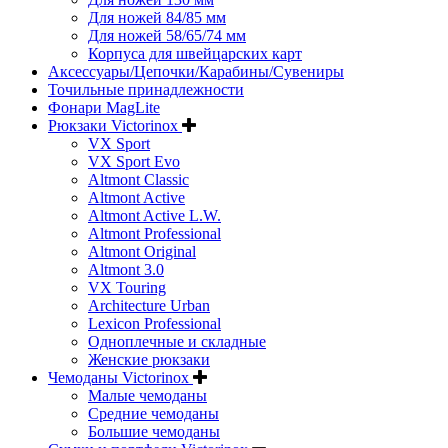
Для ножей 84/85 мм
Для ножей 58/65/74 мм
Корпуса для швейцарских карт
Аксессуары/Цепочки/Карабины/Сувениры
Точильные принадлежности
Фонари MagLite
Рюкзаки Victorinox
VX Sport
VX Sport Evo
Altmont Classic
Altmont Active
Altmont Active L.W.
Altmont Professional
Altmont Original
Altmont 3.0
VX Touring
Architecture Urban
Lexicon Professional
Одноплечные и складные
Женские рюкзаки
Чемоданы Victorinox
Малые чемоданы
Средние чемоданы
Большие чемоданы