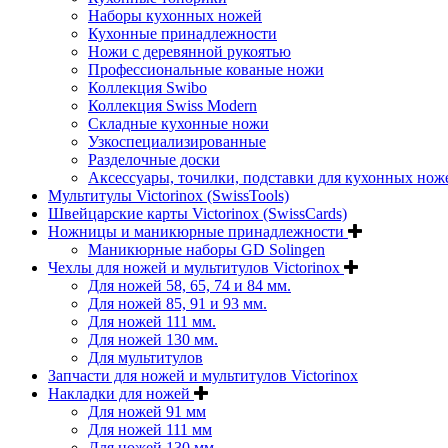
Наборы кухонных ножей
Кухонные принадлежности
Ножи с деревянной рукоятью
Профессиональные кованые ножи
Коллекция Swibo
Коллекция Swiss Modern
Складные кухонные ножи
Узкоспециализированные
Разделочные доски
Аксессуары, точилки, подставки для кухонных нож
Мультитулы Victorinox (SwissTools)
Швейцарские карты Victorinox (SwissCards)
Ножницы и маникюрные принадлежности
Маникюрные наборы GD Solingen
Чехлы для ножей и мультитулов Victorinox
Для ножей 58, 65, 74 и 84 мм.
Для ножей 85, 91 и 93 мм.
Для ножей 111 мм.
Для ножей 130 мм.
Для мультитулов
Запчасти для ножей и мультитулов Victorinox
Накладки для ножей
Для ножей 91 мм
Для ножей 111 мм
Для ножей 130 мм