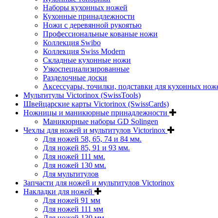
Наборы кухонных ножей
Кухонные принадлежности
Ножи с деревянной рукоятью
Профессиональные кованые ножи
Коллекция Swibo
Коллекция Swiss Modern
Складные кухонные ножи
Узкоспециализированные
Разделочные доски
Аксессуары, точилки, подставки для кухонных нож
Мультитулы Victorinox (SwissTools)
Швейцарские карты Victorinox (SwissCards)
Ножницы и маникюрные принадлежности
Маникюрные наборы GD Solingen
Чехлы для ножей и мультитулов Victorinox
Для ножей 58, 65, 74 и 84 мм.
Для ножей 85, 91 и 93 мм.
Для ножей 111 мм.
Для ножей 130 мм.
Для мультитулов
Запчасти для ножей и мультитулов Victorinox
Накладки для ножей
Для ножей 91 мм
Для ножей 111 мм
Для ножей 130 мм