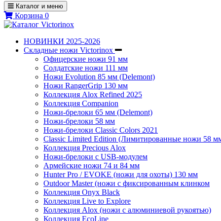
Каталог и меню
Корзина
0
НОВИНКИ 2025-2026
Складные ножи Victorinox
Офицерские ножи 91 мм
Солдатские ножи 111 мм
Ножи Evolution 85 мм (Delemont)
Ножи RangerGrip 130 мм
Коллекция Alox Refined 2025
Коллекция Companion
Ножи-брелоки 65 мм (Delemont)
Ножи-брелоки 58 мм
Ножи-брелоки Classic Colors 2021
Classic Limited Edition (Лимитированные ножи 58 м
Коллекция Precious Alox
Ножи-брелоки с USB-модулем
Армейские ножи 74 и 84 мм
Hunter Pro / EVOKE (ножи для охоты) 130 мм
Outdoor Master (ножи с фиксированным клинком
Коллекция Onyx Black
Коллекция Live to Explore
Коллекция Alox (ножи с алюминиевой рукоятью)
Коллекция EcoLine