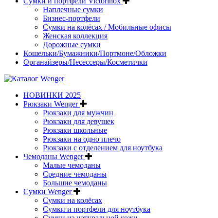
Сумки и портфели Victorinox
Наплечные сумки
Бизнес-портфели
Сумки на колёсах / Мобильные офисы
Женская коллекция
Дорожные сумки
Кошельки/Бумажники/Портмоне/Обложки
Органайзеры/Несессеры/Косметички
НОВИНКИ 2025
Рюкзаки Wenger
Рюкзаки для мужчин
Рюкзаки для девушек
Рюкзаки школьные
Рюкзаки на одно плечо
Рюкзаки с отделением для ноутбука
Чемоданы Wenger
Малые чемоданы
Средние чемоданы
Большие чемоданы
Сумки Wenger
Сумки на колёсах
Сумки и портфели для ноутбука
Сумки из натуральной кожи