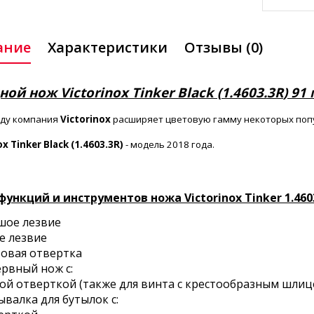
ание
Характеристики
Отзывы (0)
ой нож Victorinox Tinker Black (
1.4603.3R
) 91
оду компания
Victorinox
расширяет цветовую гамму некоторых поп
ox Tinker Black (1.4603.3R)
- модель 2018 года.
функций и инструментов ножа Victorinox Tinker 1.4603
ьшое лезвие
е лезвие
товая отвертка
ервный нож с:
лой отверткой (также для винта с крестообразным шлиц
ывалка для бутылок с: