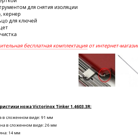
верткой
струментом для снятия изоляции
, кернер
ьцо для ключей
нцет
очистка
ительная бесплатная комплектация
от интернет-магаз
истики ножа Victorinox Tinker 1.4603.3R:
 в сложенном виде: 91 мм
на в сложенном виде: 26 мм
ина: 14 мм