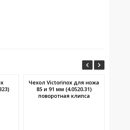
ox
Чехол Victorinox для ножа
Под
323)
85 и 91 мм (4.0520.31)
поворотная клипса