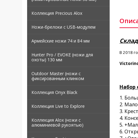
Коллекция Precious Alox
Опис
Ножи-брелоки с USB-модулем
Складн
Армейские ножи 74 и 84 мм
В 2018 г
Hunter Pro / EVOKE (ножи для
охоты) 130 мм
Victorin
Outdoor Master (ножи с
фиксированным клинком
Набор 
Коллекция Onyx Black
1. Бол
2. Мало
Коллекция Live to Explore
3. Крес
4. Конс
Коллекция Alox (ножи с
5. +Ма
алюминиевой рукоятью)
6. Откр