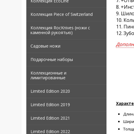
7. +От
Коллекция EcoLine
8. +Ин
9. Шило
Коллекция Piece of Switzerland
10. Кол
11. Пи
Коллекция RocKnives (ножи с
каменной рукоятью)
12. Зуб
Дополн
Садовые ножи
Подарочные наборы
Коллекционные и
лимитированные
Limited Edition 2020
Характер
Limited Edition 2019
Длина
Limited Edition 2021
Шири
Толщ
Limited Edition 2022