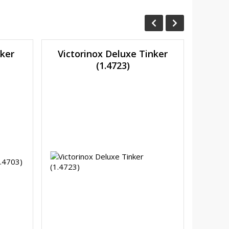
nker
Victorinox Deluxe Tinker
Vic
(1.4723)