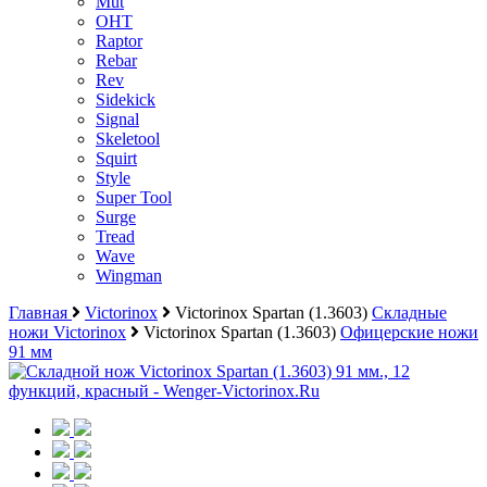
Mut
OHT
Raptor
Rebar
Rev
Sidekick
Signal
Skeletool
Squirt
Style
Super Tool
Surge
Tread
Wave
Wingman
Главная
Victorinox
Victorinox Spartan (1.3603)
Складные
ножи Victorinox
Victorinox Spartan (1.3603)
Офицерские ножи
91 мм