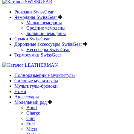
Рюкзаки SwissGear
Чемоданы SwissGear
Малые чемоданы
Средние чемоданы
Большие чемоданы
Сумки SwissGear
Дорожные аксессуары SwissGear
Несессеры SwissGear
Термосумки SwissGear
Полноразмерные мультитулы
Силовые мультитулы
Мультитулы-брелоки
Ножи
Аксессуары
Модельный ряд
Bond
Charge
Curl
Free
Micra