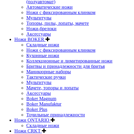
(полуавтомат)
Автоматические ножи
Ножи с фиксированным клинком
Мультитулы
Топоры, пилы, лопаты, мачете
Ножи-брелоки
Аксессуары
Ножи BOKER
Складные ножи
Ножи с фиксированным клинком
Кухонные ножи
Коллекционные и лимитированные ножи
Бритвы и принадлежности для бритья
Маникюрные наборы
Тактические ручки
Мультитулы
Мачете, топоры и лопаты
Аксессуары
Boker Magnum
Boker Manufaktur
Boker Plus
Точильные принадлежности
Ножи ONTARIO
Складные ножи
Ножи CRKT