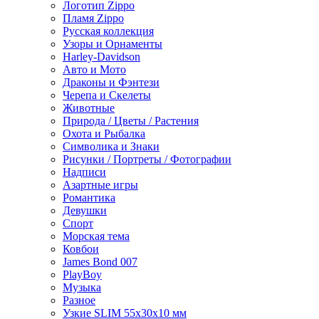
Логотип Zippo
Пламя Zippo
Русская коллекция
Узоры и Орнаменты
Harley-Davidson
Авто и Мото
Драконы и Фэнтези
Черепа и Скелеты
Животные
Природа / Цветы / Растения
Охота и Рыбалка
Символика и Знаки
Рисунки / Портреты / Фотографии
Надписи
Азартные игры
Романтика
Девушки
Спорт
Морская тема
Ковбои
James Bond 007
PlayBoy
Музыка
Разное
Узкие SLIM 55x30x10 мм