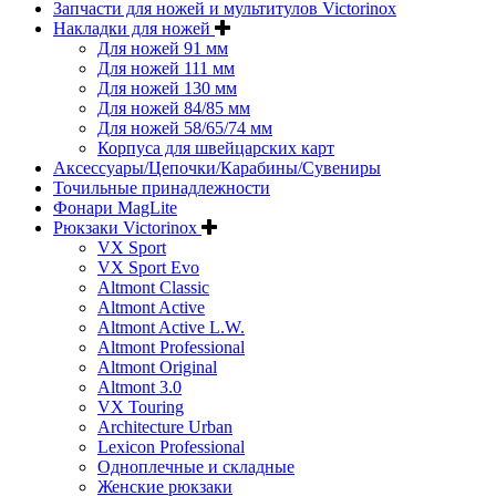
Запчасти для ножей и мультитулов Victorinox
Накладки для ножей
Для ножей 91 мм
Для ножей 111 мм
Для ножей 130 мм
Для ножей 84/85 мм
Для ножей 58/65/74 мм
Корпуса для швейцарских карт
Аксессуары/Цепочки/Карабины/Сувениры
Точильные принадлежности
Фонари MagLite
Рюкзаки Victorinox
VX Sport
VX Sport Evo
Altmont Classic
Altmont Active
Altmont Active L.W.
Altmont Professional
Altmont Original
Altmont 3.0
VX Touring
Architecture Urban
Lexicon Professional
Одноплечные и складные
Женские рюкзаки