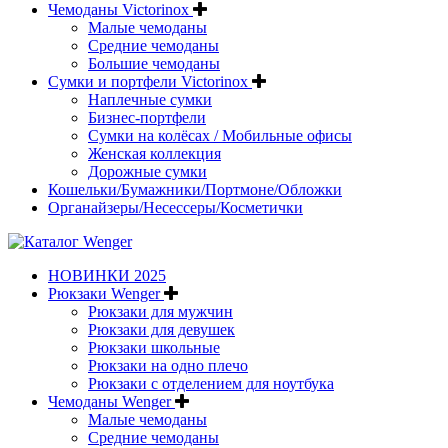
Чемоданы Victorinox
Малые чемоданы
Средние чемоданы
Большие чемоданы
Сумки и портфели Victorinox
Наплечные сумки
Бизнес-портфели
Сумки на колёсах / Мобильные офисы
Женская коллекция
Дорожные сумки
Кошельки/Бумажники/Портмоне/Обложки
Органайзеры/Несессеры/Косметички
НОВИНКИ 2025
Рюкзаки Wenger
Рюкзаки для мужчин
Рюкзаки для девушек
Рюкзаки школьные
Рюкзаки на одно плечо
Рюкзаки с отделением для ноутбука
Чемоданы Wenger
Малые чемоданы
Средние чемоданы