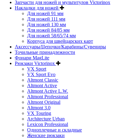
Запчасти для ножей и мультитулов Victorinox
Накладки для ножей
Для ножей 91 мм
Для ножей 111 мм
Для ножей 130 мм
Для ножей 84/85 мм
Для ножей 58/65/74 мм
Корпуса для швейцарских карт
Аксессуары/Цепочки/Карабины/Сувениры
Точильные принадлежности
Фонари MagLite
Рюкзаки Victorinox
VX Sport
VX Sport Evo
Altmont Classic
Altmont Active
Altmont Active L.W.
Altmont Professional
Altmont Original
Altmont 3.0
VX Touring
Architecture Urban
Lexicon Professional
Одноплечные и складные
Женские рюкзаки