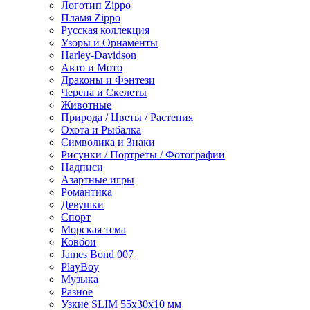
Логотип Zippo
Пламя Zippo
Русская коллекция
Узоры и Орнаменты
Harley-Davidson
Авто и Мото
Драконы и Фэнтези
Черепа и Скелеты
Животные
Природа / Цветы / Растения
Охота и Рыбалка
Символика и Знаки
Рисунки / Портреты / Фотографии
Надписи
Азартные игры
Романтика
Девушки
Спорт
Морская тема
Ковбои
James Bond 007
PlayBoy
Музыка
Разное
Узкие SLIM 55x30x10 мм