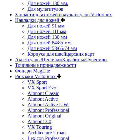
Для ножей 130 мм.
Для мультитулов
Запчасти для ножей и мультитулов Victorinox
Накладки для ножей
Для ножей 91 мм
Для ножей 111 мм
Для ножей 130 мм
Для ножей 84/85 мм
Для ножей 58/65/74 мм
Корпуса для швейцарских карт
Аксессуары/Цепочки/Карабины/Сувениры
Точильные принадлежности
Фонари MagLite
Рюкзаки Victorinox
VX Sport
VX Sport Evo
Altmont Classic
Altmont Active
Altmont Active L.W.
Altmont Professional
Altmont Original
Altmont 3.0
VX Touring
Architecture Urban
Lexicon Professional