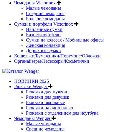
Чемоданы Victorinox
Малые чемоданы
Средние чемоданы
Большие чемоданы
Сумки и портфели Victorinox
Наплечные сумки
Бизнес-портфели
Сумки на колёсах / Мобильные офисы
Женская коллекция
Дорожные сумки
Кошельки/Бумажники/Портмоне/Обложки
Органайзеры/Несессеры/Косметички
НОВИНКИ 2025
Рюкзаки Wenger
Рюкзаки для мужчин
Рюкзаки для девушек
Рюкзаки школьные
Рюкзаки на одно плечо
Рюкзаки с отделением для ноутбука
Чемоданы Wenger
Малые чемоданы
Средние чемоданы