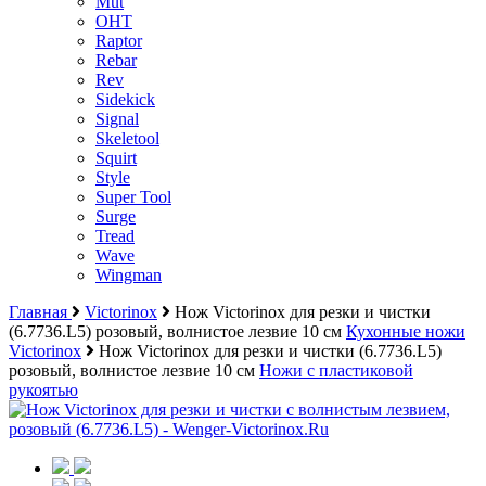
Mut
OHT
Raptor
Rebar
Rev
Sidekick
Signal
Skeletool
Squirt
Style
Super Tool
Surge
Tread
Wave
Wingman
Главная
Victorinox
Нож Victorinox для резки и чистки
(6.7736.L5) розовый, волнистое лезвие 10 см
Кухонные ножи
Victorinox
Нож Victorinox для резки и чистки (6.7736.L5)
розовый, волнистое лезвие 10 см
Ножи с пластиковой
рукоятью