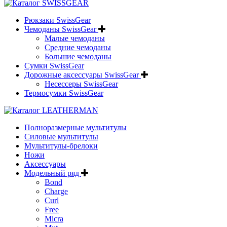
Рюкзаки SwissGear
Чемоданы SwissGear
Малые чемоданы
Средние чемоданы
Большие чемоданы
Сумки SwissGear
Дорожные аксессуары SwissGear
Несессеры SwissGear
Термосумки SwissGear
Полноразмерные мультитулы
Силовые мультитулы
Мультитулы-брелоки
Ножи
Аксессуары
Модельный ряд
Bond
Charge
Curl
Free
Micra