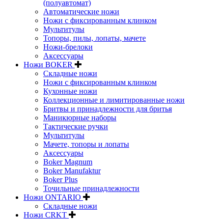
(полуавтомат)
Автоматические ножи
Ножи с фиксированным клинком
Мультитулы
Топоры, пилы, лопаты, мачете
Ножи-брелоки
Аксессуары
Ножи BOKER
Складные ножи
Ножи с фиксированным клинком
Кухонные ножи
Коллекционные и лимитированные ножи
Бритвы и принадлежности для бритья
Маникюрные наборы
Тактические ручки
Мультитулы
Мачете, топоры и лопаты
Аксессуары
Boker Magnum
Boker Manufaktur
Boker Plus
Точильные принадлежности
Ножи ONTARIO
Складные ножи
Ножи CRKT