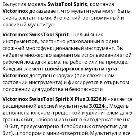
Выпустив модель
SwissTool Spirit
, компания
Victorinox
доказывает, что мультитулы могут быть
очень элегантными. Это легкий, эргономичный и
красивый мультитул!
Victorinox SwissTool
Spirit -
целый ящик
инструментов, элегантно упакованный в один
сложный многофункциональный инструмент. Вы
найдете множество вариантов использования этой
рабочей лошадки дома, на работе или на природе.
Каждый элемент
швейцарского мультитула
Victorinox
доступен снаружи (при сложенном
состоянии инструмента) и фиксируется в открытом
положении для удобства и безопасности.
Victorinox SwissTool Spirit X Plus 3.0236.N
- является
расширенной версией мультитула
3.0224...
Модель
дополнена ключом-трещоткой и удлинителем для 6-
гранных бит, набором из 6 бит в битодержателе (на
10 бит, предусмотрено 4 свободных отверстия для
бит), штопором с мини-отверткой. Мультитул и все