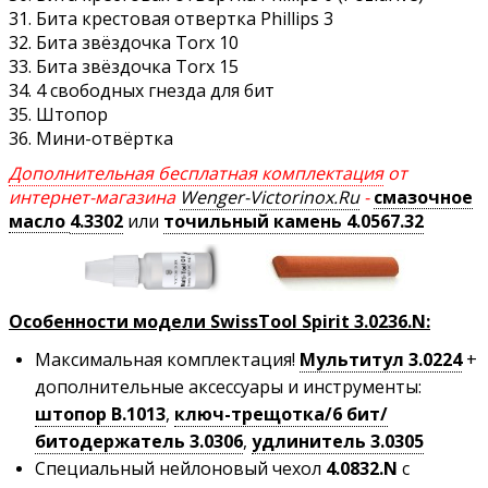
31. Бита крестовая отвертка Phillips 3
32. Бита звёздочка Torx 10
33. Бита звёздочка Torx 15
34. 4 свободных гнезда для бит
35. Штопор
36. Мини-отвёртка
Дополнительная бесплатная комплектация
от
интернет-магазина
Wenger-Victorinox.Ru
-
смазочное
масло
4.3302
или
точильный камень 4.0567.32
Особенности модели SwissTool Spirit 3.0236.N:
Максимальная комплектация!
Мультитул 3.0224
+
дополнительные аксессуары и инструменты:
штопор B.1013
,
ключ-трещотка/6 бит/
битодержатель 3.0306
,
удлинитель 3.0305
Специальный нейлоновый чехол
4.0832.N
с