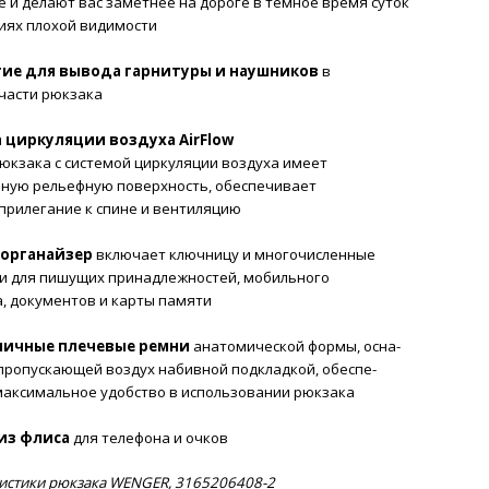
 и делают вас заметнее на дороге в темное время суток
виях плохой видимости
ие для вывода
гарнитуры и наушников
в
части рюкзака
 циркуляции воздуха AirFlow
юкзака с системой циркуляции воздуха имеет
ьную рельефную поверхность, обеспечивает
прилегание к спине и вентиляцию
органайзер
включает ключницу и многочисленные
и для пишущих принадлежностей, мобильного
, документов и карты памяти
мичные плечевые ремни
анатомической формы, осна-
ропускающей воздух набивной подкладкой, обеспе-
аксимальное удобство в использовании рюкзака
из флиса
для телефона и очков
истики рюкзака WENGER, 3165206408-2