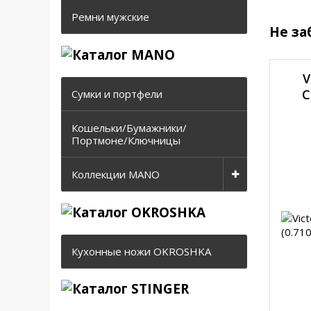
Ремни мужские
Не за
V
C
Сумки и портфели
Кошельки/Бумажники/
Портмоне/Ключницы
Коллекции MANO
Кухонные ножи OKROSHKA