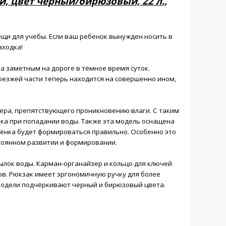
 цвет чёрный/бирюзовый, 22 л.,
щи для учебы. Если ваш ребёнок вынужден носить в
аходка!
 заметным на дороге в тёмное время суток.
оезжей части теперь находится на совершенно ином,
тера, препятствующего проникновению влаги. С таким
ка при попадании воды. Также эта модель оснащена
ебёнка будет формироваться правильно. Особенно это
тоянном развитии и формировании.
ылок воды. Карман-органайзер и кольцо для ключей
в. Рюкзак имеет эргономичную ручку для более
модели подчёркивают черный и бирюзовый цвета.