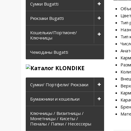
Сумки Bugatti
Объем
Цвет
Рюкзаки Bugatti
Тип 
Назн
Кошельки/Портмоне/
Тип 
Ключницы
Числ
Анат
Чемоданы Bugatti
Карм
Разм
Коли
Внеш
Сумки/ Портфели/ Рюкзаки
Верх
Карм
Бумажники и кошельки
Кара
Брен
Ключницы / Визитницы /
Мате
Монетницы / Кисеты /
Пеналы / Папки / Несессеры