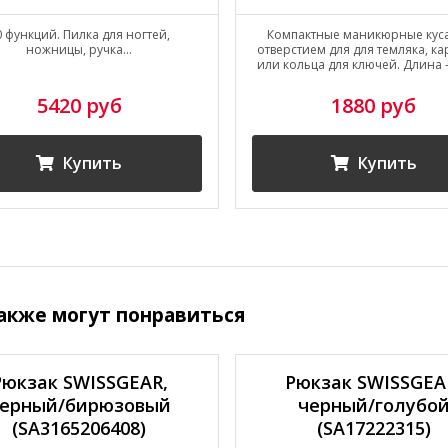
0 функций. Пилка для ногтей,
Компактные маникюрные куса
ножницы, ручка...
отверстием для для темляка, к
или кольца для ключей. Длина -
5420 руб
1880 руб
Купить
Купить
акже могут понравиться
Рюкзак SWISSGEAR,
Рюкзак SWISSGEA
ерный/бирюзовый
черный/голубо
(SA3165206408)
(SA17222315)