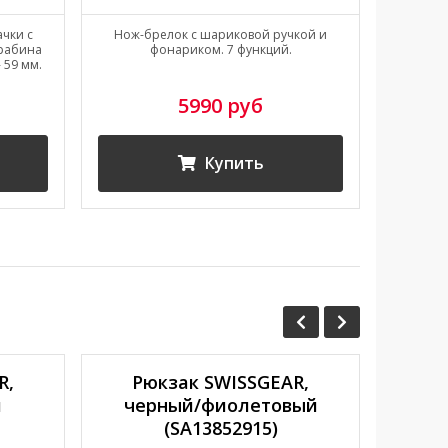
чки с
Нож-брелок с шариковой ручкой и
85 мм. 
арабина
фонариком. 7 функций.
Диза
 59 мм.
5990 руб
Купить
R,
Рюкзак SWISSGEAR,
Рю
й
черный/фиолетовый
чёр
(SA13852915)