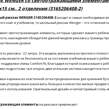
к WENGER со светоотражающими элементами,
15 см., 2 отделения (3165206408-2)
ый рюкзак WENGER
3165206408-2
входит в самые необходимые ве
ого книг и учебников, то школьный рюкзак Wenger – это отличная н
меет светоотражающие элементы, которые сделают вашего ребёнка
ость нахождения обладателя данной модели рюкзака у границы пр
чественном уровне.
сть рюкзака - 22 литра. Эта модель выполнена из прочного полиэс
 вы можете не беспокоиться за состояние учебников вашего ребён
 поддержки спины Comfort Fit, благодаря которой осанка вашего р
мо подросткам, чья опорно-двигательная система находится в пос
вых кармана из эластичной сетки предназначены для хранения бут
вам упорядоченно разложить большое количество мелких предмето
ного использования.
Оригинальный дизайн и неповторимый стиль 
тражающие элементы
на рюкзаке привлекают