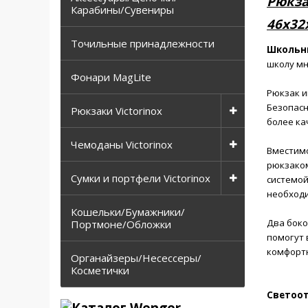
Рюкза
Карабины/Сувениры
46х32х
Точильные принадлежности
Школьн
школу мн
Фонари MagLite
Рюкзак и
Безопасн
Рюкзаки Victorinox
более ка
Чемоданы Victorinox
Вместимо
рюкзаком
Сумки и портфели Victorinox
системой
необходи
Кошельки/Бумажники/
Два боко
Портмоне/Обложки
помогут 
комфорт
Органайзеры/Несессеры/
Косметички
Светоо