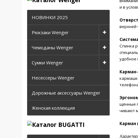
внимание
и в усло
НОВИНКИ 2025
Отверст
верхней 
Рюкзаки Wenger
Система
Спинка р
Чемоданы Wenger
специал
удобное 
Сумки Wenger
Карман-
Несессеры Wenger
кармашк
телефона
Дорожные аксессуары Wenger
Эргоно
щённые п
Женская коллекция
чивают м
Карман 
Характер