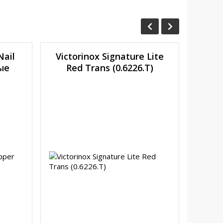
Nail
Victorinox Signature Lite
Vi
ые
Red Trans (0.6226.T)