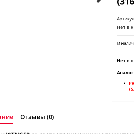
(31
Артикул
Нет в 
В налич
Нет в 
Аналог
Р
(
ание
Отзывы (0)