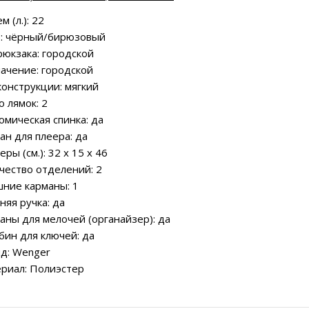
 (л.):
22
:
чёрный/бирюзовый
рюкзака:
городской
ачение:
городской
конструкции:
мягкий
о лямок:
2
омическая спинка:
да
ан для плеера:
да
еры (см.):
32 x 15 x 46
чество отделений:
2
ние карманы:
1
няя ручка:
да
аны для мелочей (органайзер):
да
бин для ключей:
да
д:
Wenger
риал:
Полиэстер