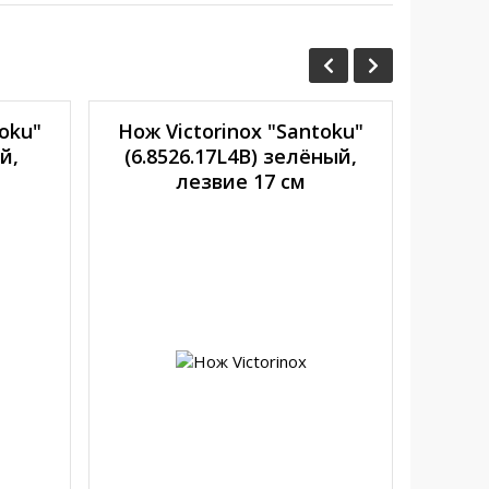
toku"
Нож Victorinox "Santoku"
Нож 
й,
(6.8526.17L4B) зелёный,
(7.7
лезвие 17 см