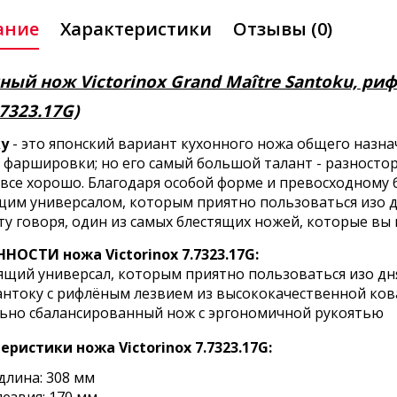
ание
Характеристики
Отзывы (0)
ный нож Victorinox Grand Maître Santoku, ри
.7323.17G)
у
- это японский вариант кухонного ножа общего назна
 фаршировки; но его самый большой талант - разностор
все хорошо. Благодаря особой форме и превосходному б
щим универсалом, которым приятно пользоваться изо дн
у говоря, один из самых блестящих ножей, которые вы 
НОСТИ ножа Victorinox 7.7323.17G:
оящий универсал, которым приятно пользоваться изо дн
сантоку с рифлёным лезвием из высококачественной ков
льно сбалансированный нож с эргономичной рукоятью
еристики ножа Victorinox 7.7323.17G:
длина: 308 мм