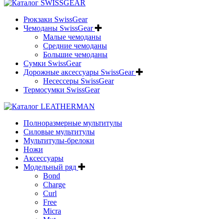
Рюкзаки SwissGear
Чемоданы SwissGear
Малые чемоданы
Средние чемоданы
Большие чемоданы
Сумки SwissGear
Дорожные аксессуары SwissGear
Несессеры SwissGear
Термосумки SwissGear
Полноразмерные мультитулы
Силовые мультитулы
Мультитулы-брелоки
Ножи
Аксессуары
Модельный ряд
Bond
Charge
Curl
Free
Micra