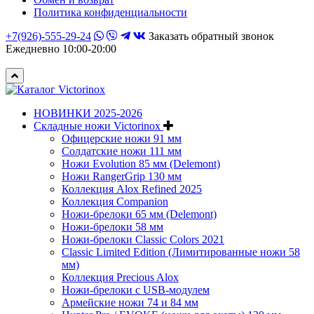
Политика конфиденциальности
+7(926)-555-29-24
Заказать обратный звонок
Ежедневно 10:00-20:00
НОВИНКИ 2025-2026
Складные ножи Victorinox
Офицерские ножи 91 мм
Солдатские ножи 111 мм
Ножи Evolution 85 мм (Delemont)
Ножи RangerGrip 130 мм
Коллекция Alox Refined 2025
Коллекция Companion
Ножи-брелоки 65 мм (Delemont)
Ножи-брелоки 58 мм
Ножи-брелоки Classic Colors 2021
Classic Limited Edition (Лимитированные ножи 58
мм)
Коллекция Precious Alox
Ножи-брелоки с USB-модулем
Армейские ножи 74 и 84 мм