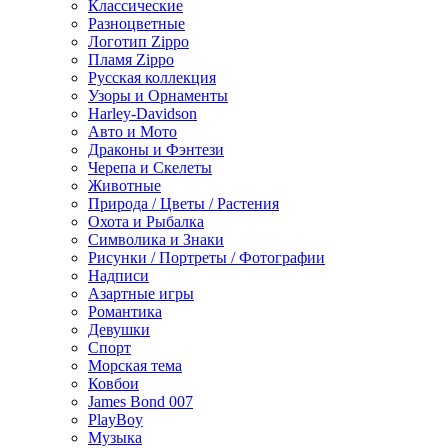
Классические
Разноцветные
Логотип Zippo
Пламя Zippo
Русская коллекция
Узоры и Орнаменты
Harley-Davidson
Авто и Мото
Драконы и Фэнтези
Черепа и Скелеты
Животные
Природа / Цветы / Растения
Охота и Рыбалка
Символика и Знаки
Рисунки / Портреты / Фотографии
Надписи
Азартные игры
Романтика
Девушки
Спорт
Морская тема
Ковбои
James Bond 007
PlayBoy
Музыка