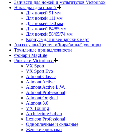
Запчасти для ножей и мультитулов Victorinox
Накладки для ножей
Для ножей 91 мм
Для ножей 111 мм
Для ножей 130 мм
Для ножей 84/85 мм
Для ножей 58/65/74 мм
Корпуса для швейцарских карт
Аксессуары/Цепочки/Карабины/Сувениры
Точильные принадлежности
Фонари MagLite
Рюкзаки Victorinox
VX Sport
VX Sport Evo
Altmont Classic
Altmont Active
Altmont Active L.W.
Altmont Professional
Altmont Original
Altmont 3.0
VX Touring
Architecture Urban
Lexicon Professional
Одноплечные и складные
Женские рюкзаки