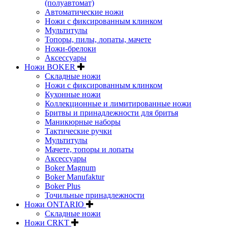
(полуавтомат)
Автоматические ножи
Ножи с фиксированным клинком
Мультитулы
Топоры, пилы, лопаты, мачете
Ножи-брелоки
Аксессуары
Ножи BOKER
Складные ножи
Ножи с фиксированным клинком
Кухонные ножи
Коллекционные и лимитированные ножи
Бритвы и принадлежности для бритья
Маникюрные наборы
Тактические ручки
Мультитулы
Мачете, топоры и лопаты
Аксессуары
Boker Magnum
Boker Manufaktur
Boker Plus
Точильные принадлежности
Ножи ONTARIO
Складные ножи
Ножи CRKT