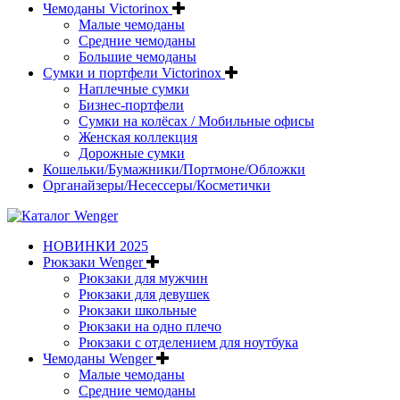
Чемоданы Victorinox
Малые чемоданы
Средние чемоданы
Большие чемоданы
Сумки и портфели Victorinox
Наплечные сумки
Бизнес-портфели
Сумки на колёсах / Мобильные офисы
Женская коллекция
Дорожные сумки
Кошельки/Бумажники/Портмоне/Обложки
Органайзеры/Несессеры/Косметички
НОВИНКИ 2025
Рюкзаки Wenger
Рюкзаки для мужчин
Рюкзаки для девушек
Рюкзаки школьные
Рюкзаки на одно плечо
Рюкзаки с отделением для ноутбука
Чемоданы Wenger
Малые чемоданы
Средние чемоданы