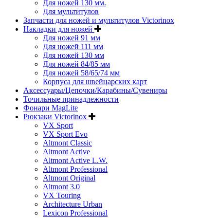
Для ножей 130 мм.
Для мультитулов
Запчасти для ножей и мультитулов Victorinox
Накладки для ножей
Для ножей 91 мм
Для ножей 111 мм
Для ножей 130 мм
Для ножей 84/85 мм
Для ножей 58/65/74 мм
Корпуса для швейцарских карт
Аксессуары/Цепочки/Карабины/Сувениры
Точильные принадлежности
Фонари MagLite
Рюкзаки Victorinox
VX Sport
VX Sport Evo
Altmont Classic
Altmont Active
Altmont Active L.W.
Altmont Professional
Altmont Original
Altmont 3.0
VX Touring
Architecture Urban
Lexicon Professional