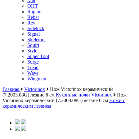
Mut
OHT
Raptor
Rebar
Rev
Sidekick
Signal
Skeletool
Squirt
Style
Super Tool
Surge
Tread
Wave
Wingman
Главная
Victorinox
Нож Victorinox керамический
(7.2003.08G) лезвие 6 см
Кухонные ножи Victorinox
Нож
Victorinox керамический (7.2003.08G) лезвие 6 см
Ножи с
керамическим лезвием