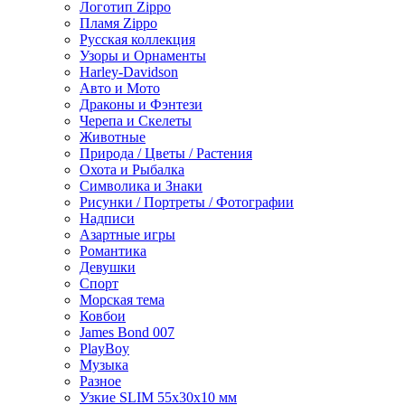
Логотип Zippo
Пламя Zippo
Русская коллекция
Узоры и Орнаменты
Harley-Davidson
Авто и Мото
Драконы и Фэнтези
Черепа и Скелеты
Животные
Природа / Цветы / Растения
Охота и Рыбалка
Символика и Знаки
Рисунки / Портреты / Фотографии
Надписи
Азартные игры
Романтика
Девушки
Спорт
Морская тема
Ковбои
James Bond 007
PlayBoy
Музыка
Разное
Узкие SLIM 55x30x10 мм