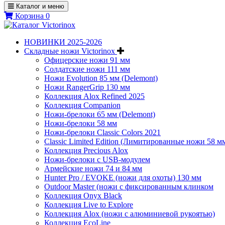
Каталог и меню
Корзина
0
НОВИНКИ 2025-2026
Складные ножи Victorinox
Офицерские ножи 91 мм
Солдатские ножи 111 мм
Ножи Evolution 85 мм (Delemont)
Ножи RangerGrip 130 мм
Коллекция Alox Refined 2025
Коллекция Companion
Ножи-брелоки 65 мм (Delemont)
Ножи-брелоки 58 мм
Ножи-брелоки Classic Colors 2021
Classic Limited Edition (Лимитированные ножи 58 м
Коллекция Precious Alox
Ножи-брелоки с USB-модулем
Армейские ножи 74 и 84 мм
Hunter Pro / EVOKE (ножи для охоты) 130 мм
Outdoor Master (ножи с фиксированным клинком
Коллекция Onyx Black
Коллекция Live to Explore
Коллекция Alox (ножи с алюминиевой рукоятью)
Коллекция EcoLine