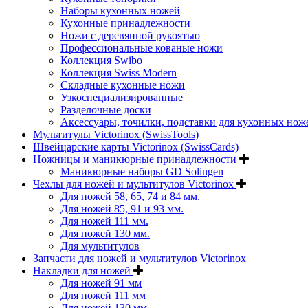
Наборы кухонных ножей
Кухонные принадлежности
Ножи с деревянной рукоятью
Профессиональные кованые ножи
Коллекция Swibo
Коллекция Swiss Modern
Складные кухонные ножи
Узкоспециализированные
Разделочные доски
Аксессуары, точилки, подставки для кухонных нож
Мультитулы Victorinox (SwissTools)
Швейцарские карты Victorinox (SwissCards)
Ножницы и маникюрные принадлежности
Маникюрные наборы GD Solingen
Чехлы для ножей и мультитулов Victorinox
Для ножей 58, 65, 74 и 84 мм.
Для ножей 85, 91 и 93 мм.
Для ножей 111 мм.
Для ножей 130 мм.
Для мультитулов
Запчасти для ножей и мультитулов Victorinox
Накладки для ножей
Для ножей 91 мм
Для ножей 111 мм
Для ножей 130 мм