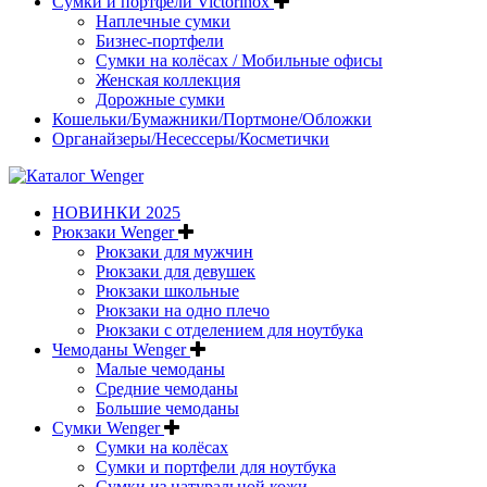
Сумки и портфели Victorinox
Наплечные сумки
Бизнес-портфели
Сумки на колёсах / Мобильные офисы
Женская коллекция
Дорожные сумки
Кошельки/Бумажники/Портмоне/Обложки
Органайзеры/Несессеры/Косметички
НОВИНКИ 2025
Рюкзаки Wenger
Рюкзаки для мужчин
Рюкзаки для девушек
Рюкзаки школьные
Рюкзаки на одно плечо
Рюкзаки с отделением для ноутбука
Чемоданы Wenger
Малые чемоданы
Средние чемоданы
Большие чемоданы
Сумки Wenger
Сумки на колёсах
Сумки и портфели для ноутбука
Сумки из натуральной кожи