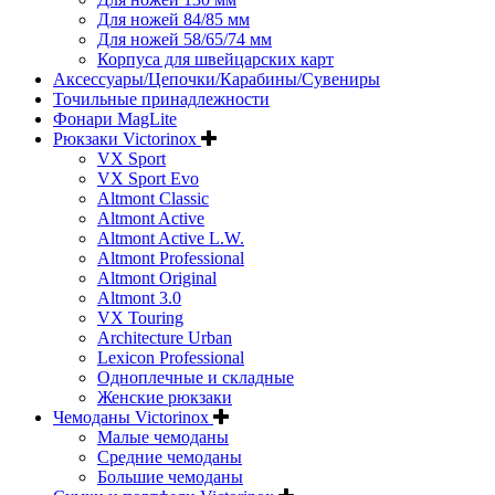
Для ножей 84/85 мм
Для ножей 58/65/74 мм
Корпуса для швейцарских карт
Аксессуары/Цепочки/Карабины/Сувениры
Точильные принадлежности
Фонари MagLite
Рюкзаки Victorinox
VX Sport
VX Sport Evo
Altmont Classic
Altmont Active
Altmont Active L.W.
Altmont Professional
Altmont Original
Altmont 3.0
VX Touring
Architecture Urban
Lexicon Professional
Одноплечные и складные
Женские рюкзаки
Чемоданы Victorinox
Малые чемоданы
Средние чемоданы
Большие чемоданы