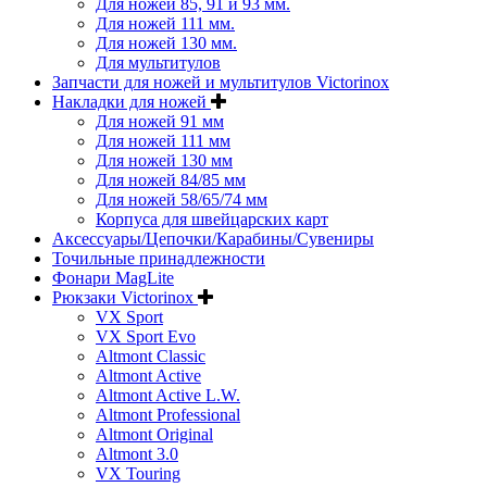
Для ножей 85, 91 и 93 мм.
Для ножей 111 мм.
Для ножей 130 мм.
Для мультитулов
Запчасти для ножей и мультитулов Victorinox
Накладки для ножей
Для ножей 91 мм
Для ножей 111 мм
Для ножей 130 мм
Для ножей 84/85 мм
Для ножей 58/65/74 мм
Корпуса для швейцарских карт
Аксессуары/Цепочки/Карабины/Сувениры
Точильные принадлежности
Фонари MagLite
Рюкзаки Victorinox
VX Sport
VX Sport Evo
Altmont Classic
Altmont Active
Altmont Active L.W.
Altmont Professional
Altmont Original
Altmont 3.0
VX Touring