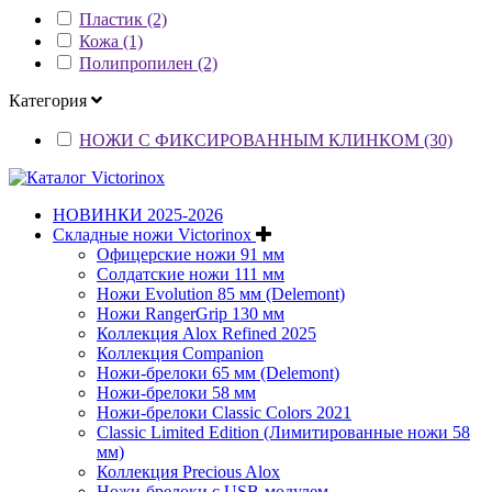
Пластик (2)
Кожа (1)
Полипропилен (2)
Категория
НОЖИ С ФИКСИРОВАННЫМ КЛИНКОМ (30)
НОВИНКИ 2025-2026
Складные ножи Victorinox
Офицерские ножи 91 мм
Солдатские ножи 111 мм
Ножи Evolution 85 мм (Delemont)
Ножи RangerGrip 130 мм
Коллекция Alox Refined 2025
Коллекция Companion
Ножи-брелоки 65 мм (Delemont)
Ножи-брелоки 58 мм
Ножи-брелоки Classic Colors 2021
Classic Limited Edition (Лимитированные ножи 58
мм)
Коллекция Precious Alox
Ножи-брелоки с USB-модулем