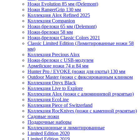
Ножи Evolution 85 мм (Delemont)
Ножи RangerGrip 130 мм
Коллекция Alox Refined 2025
Коллекция Companion
Ножи-брелоки 65 мм (Delemont)
Ножи-брелоки 58 мм
Ножи-брелоки Classic Colors 2021
Classic Limited Edition (Лимитированные ножи 58
мм)
Коллекция Precious Alox
Ножи-брелоки с USB-модулем
Армейские ножи 74 и 84 мм
Hunter Pro / EVOKE (ножи для охоты) 130 мм
Outdoor Master (ножи с фиксированным клинком
Коллекция Onyx Black
Коллекция Live to Explore
Коллекция Alox (ножи с алюминиевой рукоятью)
Коллекция EcoLine
Коллекция Piece of Switzerland
Коллекция RocKnives (ножи с каменной рукоятью)
Садовые ножи
Подарочные наборы
Коллекционные и лимитированные
Limited Edition 2020
Limited Edition 2019