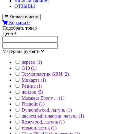
Личный кабинет
ОТЗЫВЫ
Каталог и меню
Корзина
0
Подобрать товар
Цена
+
Материал рукояти
дерево (1)
G10 (1)
Термопластик GRN (2)
Микарта (1)
Резина (1)
нейлон (5)
Macassar Ebony ... (1)
Phenolic (1)
Dymondwood, латунь (1)
двересный пластик, латунь (1)
Rosewood, латунь (1)
термопластик (1)
Glass Filled Nylon, резина (1)