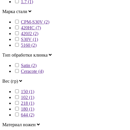
1.7 (1)
Марка стали
CPM-S30V (2)
420HC (7)
420J2 (2)
S30V (1)
5160 (2)
Тип обработки клинка
Satin (2)
Ceracote (4)
Вес (гр)
150 (1)
102 (1)
218 (1)
180 (1)
644 (2)
Материал ножен