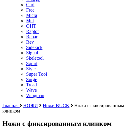
Curl
Free
Micra
Mut
OHT
Raptor
Rebar
Rev
Sidekick
Signal
Skeletool
Squirt
Style
Super Tool
Surge
Tread
Wave
Wingman
Главная
НОЖИ
Ножи BUCK
Ножи с фиксированным
клинком
Ножи с фиксированным клинком