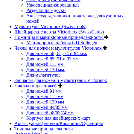
Узкоспециализированные
Разделочные доски
Аксессуары, точилки, подставки для кухонных
ножей
Мультитулы Victorinox (SwissTools)
Швейцарские карты Victorinox (SwissCards)
Ножницы и маникюрные принадлежности
Маникюрные наборы GD Solingen
Чехлы для ножей и мультитулов Victorinox
Для ножей 58, 65, 74 и 84 мм.
Для ножей 85, 91 и 93 мм.
Для ножей 111 мм.
Для ножей 130 мм.
Для мультитулов
Запчасти для ножей и мультитулов Victorinox
Накладки для ножей
Для ножей 91 мм
Для ножей 111 мм
Для ножей 130 мм
Для ножей 84/85 мм
Для ножей 58/65/74 мм
Корпуса для швейцарских карт
Аксессуары/Цепочки/Карабины/Сувениры
Точильные принадлежности