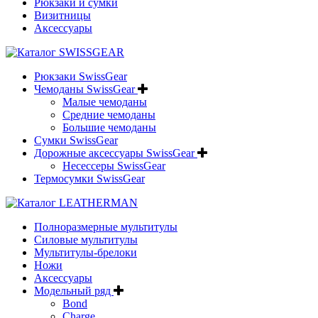
Рюкзаки и сумки
Визитницы
Аксессуары
Рюкзаки SwissGear
Чемоданы SwissGear
Малые чемоданы
Средние чемоданы
Большие чемоданы
Сумки SwissGear
Дорожные аксессуары SwissGear
Несессеры SwissGear
Термосумки SwissGear
Полноразмерные мультитулы
Силовые мультитулы
Мультитулы-брелоки
Ножи
Аксессуары
Модельный ряд
Bond
Charge