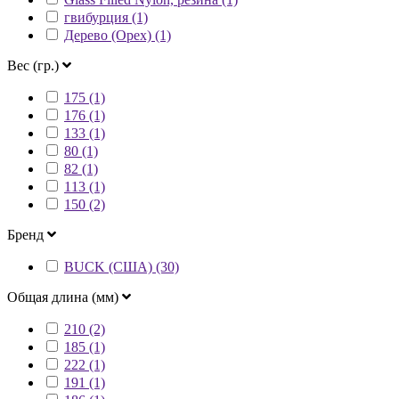
гвибурция (1)
Дерево (Орех) (1)
Вес (гр.)
175 (1)
176 (1)
133 (1)
80 (1)
82 (1)
113 (1)
150 (2)
Бренд
BUCK (США) (30)
Общая длина (мм)
210 (2)
185 (1)
222 (1)
191 (1)