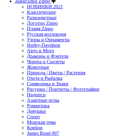
Зажигалки Zippo
НОВИНКИ 2021
Классические
Разноцветные
Логотип Zippo
Пламя Zippo
Русская коллекция
Узоры и Орнаменты
Harley-Davidson
Авто и Мото
Драконы и Фэнтези
Черепа и Скелеты
Животные
Природа / Цветы / Растения
Охота и Рыбалка
Символика и Знаки
Рисунки / Портреты / Фотографии
Надписи
Азартные игры
Романтика
Девушки
Спорт
Морская тема
Ковбои
James Bond 007