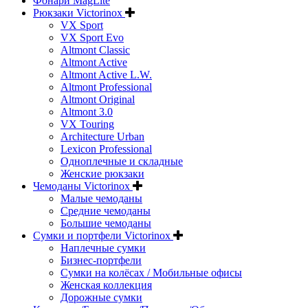
Фонари MagLite
Рюкзаки Victorinox
VX Sport
VX Sport Evo
Altmont Classic
Altmont Active
Altmont Active L.W.
Altmont Professional
Altmont Original
Altmont 3.0
VX Touring
Architecture Urban
Lexicon Professional
Одноплечные и складные
Женские рюкзаки
Чемоданы Victorinox
Малые чемоданы
Средние чемоданы
Большие чемоданы
Сумки и портфели Victorinox
Наплечные сумки
Бизнес-портфели
Сумки на колёсах / Мобильные офисы
Женская коллекция
Дорожные сумки