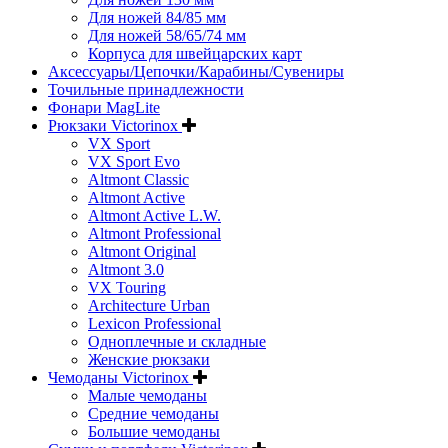
Для ножей 84/85 мм
Для ножей 58/65/74 мм
Корпуса для швейцарских карт
Аксессуары/Цепочки/Карабины/Сувениры
Точильные принадлежности
Фонари MagLite
Рюкзаки Victorinox
VX Sport
VX Sport Evo
Altmont Classic
Altmont Active
Altmont Active L.W.
Altmont Professional
Altmont Original
Altmont 3.0
VX Touring
Architecture Urban
Lexicon Professional
Одноплечные и складные
Женские рюкзаки
Чемоданы Victorinox
Малые чемоданы
Средние чемоданы
Большие чемоданы