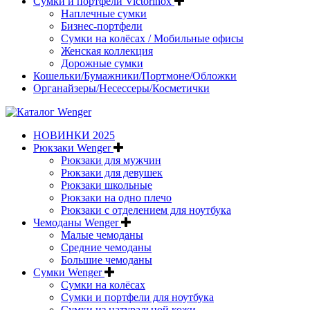
Сумки и портфели Victorinox
Наплечные сумки
Бизнес-портфели
Сумки на колёсах / Мобильные офисы
Женская коллекция
Дорожные сумки
Кошельки/Бумажники/Портмоне/Обложки
Органайзеры/Несессеры/Косметички
НОВИНКИ 2025
Рюкзаки Wenger
Рюкзаки для мужчин
Рюкзаки для девушек
Рюкзаки школьные
Рюкзаки на одно плечо
Рюкзаки с отделением для ноутбука
Чемоданы Wenger
Малые чемоданы
Средние чемоданы
Большие чемоданы
Сумки Wenger
Сумки на колёсах
Сумки и портфели для ноутбука
Сумки из натуральной кожи