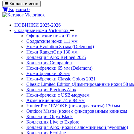
Каталог и меню
Корзина
0
НОВИНКИ 2025-2026
Складные ножи Victorinox
Офицерские ножи 91 мм
Солдатские ножи 111 мм
Ножи Evolution 85 мм (Delemont)
Ножи RangerGrip 130 мм
Коллекция Alox Refined 2025
Коллекция Companion
Ножи-брелоки 65 мм (Delemont)
Ножи-брелоки 58 мм
Ножи-брелоки Classic Colors 2021
Classic Limited Edition (Лимитированные ножи 58 м
Коллекция Precious Alox
Ножи-брелоки с USB-модулем
Армейские ножи 74 и 84 мм
Hunter Pro / EVOKE (ножи для охоты) 130 мм
Outdoor Master (ножи с фиксированным клинком
Коллекция Onyx Black
Коллекция Live to Explore
Коллекция Alox (ножи с алюминиевой рукоятью)
Коллекция EcoLine