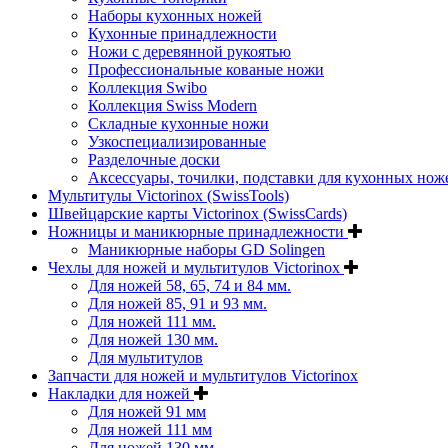
Наборы кухонных ножей
Кухонные принадлежности
Ножи с деревянной рукоятью
Профессиональные кованые ножи
Коллекция Swibo
Коллекция Swiss Modern
Складные кухонные ножи
Узкоспециализированные
Разделочные доски
Аксессуары, точилки, подставки для кухонных нож
Мультитулы Victorinox (SwissTools)
Швейцарские карты Victorinox (SwissCards)
Ножницы и маникюрные принадлежности
Маникюрные наборы GD Solingen
Чехлы для ножей и мультитулов Victorinox
Для ножей 58, 65, 74 и 84 мм.
Для ножей 85, 91 и 93 мм.
Для ножей 111 мм.
Для ножей 130 мм.
Для мультитулов
Запчасти для ножей и мультитулов Victorinox
Накладки для ножей
Для ножей 91 мм
Для ножей 111 мм
Для ножей 130 мм