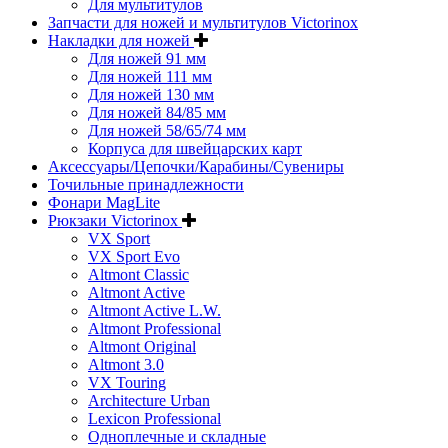
Для мультитулов
Запчасти для ножей и мультитулов Victorinox
Накладки для ножей
Для ножей 91 мм
Для ножей 111 мм
Для ножей 130 мм
Для ножей 84/85 мм
Для ножей 58/65/74 мм
Корпуса для швейцарских карт
Аксессуары/Цепочки/Карабины/Сувениры
Точильные принадлежности
Фонари MagLite
Рюкзаки Victorinox
VX Sport
VX Sport Evo
Altmont Classic
Altmont Active
Altmont Active L.W.
Altmont Professional
Altmont Original
Altmont 3.0
VX Touring
Architecture Urban
Lexicon Professional
Одноплечные и складные