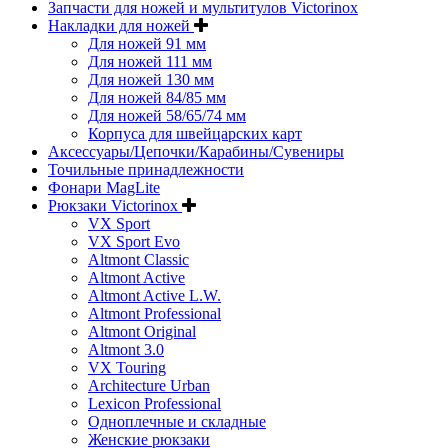
Запчасти для ножей и мультитулов Victorinox
Накладки для ножей
Для ножей 91 мм
Для ножей 111 мм
Для ножей 130 мм
Для ножей 84/85 мм
Для ножей 58/65/74 мм
Корпуса для швейцарских карт
Аксессуары/Цепочки/Карабины/Сувениры
Точильные принадлежности
Фонари MagLite
Рюкзаки Victorinox
VX Sport
VX Sport Evo
Altmont Classic
Altmont Active
Altmont Active L.W.
Altmont Professional
Altmont Original
Altmont 3.0
VX Touring
Architecture Urban
Lexicon Professional
Одноплечные и складные
Женские рюкзаки