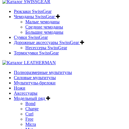
Рюкзаки SwissGear
Чемоданы SwissGear
Малые чемоданы
Средние чемоданы
Большие чемоданы
Сумки SwissGear
Дорожные аксессуары SwissGear
Несессеры SwissGear
Термосумки SwissGear
Полноразмерные мультитулы
Силовые мультитулы
Мультитулы-брелоки
Ножи
Аксессуары
Модельный ряд
Bond
Charge
Curl
Free
Micra