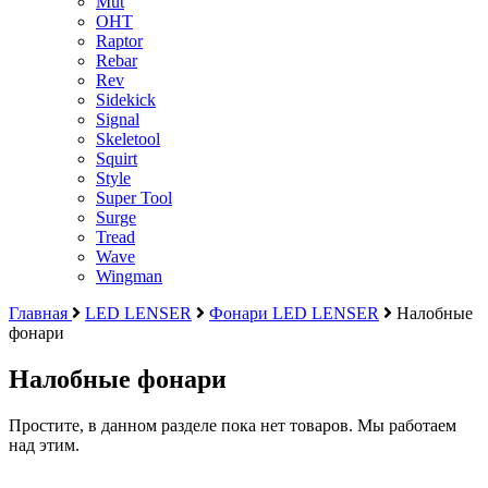
Mut
OHT
Raptor
Rebar
Rev
Sidekick
Signal
Skeletool
Squirt
Style
Super Tool
Surge
Tread
Wave
Wingman
Главная
LED LENSER
Фонари LED LENSER
Налобные
фонари
Налобные фонари
Простите, в данном разделе пока нет товаров. Мы работаем
над этим.