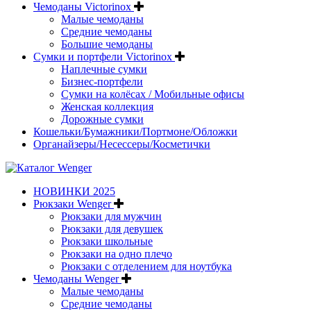
Чемоданы Victorinox
Малые чемоданы
Средние чемоданы
Большие чемоданы
Сумки и портфели Victorinox
Наплечные сумки
Бизнес-портфели
Сумки на колёсах / Мобильные офисы
Женская коллекция
Дорожные сумки
Кошельки/Бумажники/Портмоне/Обложки
Органайзеры/Несессеры/Косметички
НОВИНКИ 2025
Рюкзаки Wenger
Рюкзаки для мужчин
Рюкзаки для девушек
Рюкзаки школьные
Рюкзаки на одно плечо
Рюкзаки с отделением для ноутбука
Чемоданы Wenger
Малые чемоданы
Средние чемоданы