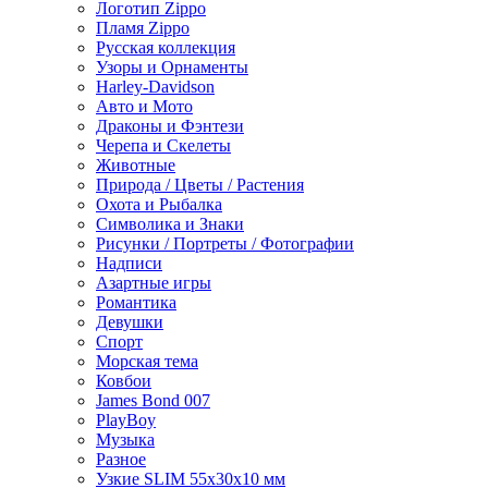
Логотип Zippo
Пламя Zippo
Русская коллекция
Узоры и Орнаменты
Harley-Davidson
Авто и Мото
Драконы и Фэнтези
Черепа и Скелеты
Животные
Природа / Цветы / Растения
Охота и Рыбалка
Символика и Знаки
Рисунки / Портреты / Фотографии
Надписи
Азартные игры
Романтика
Девушки
Спорт
Морская тема
Ковбои
James Bond 007
PlayBoy
Музыка
Разное
Узкие SLIM 55x30x10 мм