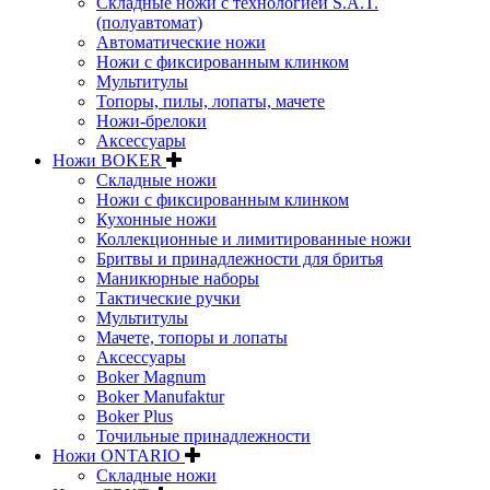
Складные ножи с технологией S.A.T.
(полуавтомат)
Автоматические ножи
Ножи с фиксированным клинком
Мультитулы
Топоры, пилы, лопаты, мачете
Ножи-брелоки
Аксессуары
Ножи BOKER
Складные ножи
Ножи с фиксированным клинком
Кухонные ножи
Коллекционные и лимитированные ножи
Бритвы и принадлежности для бритья
Маникюрные наборы
Тактические ручки
Мультитулы
Мачете, топоры и лопаты
Аксессуары
Boker Magnum
Boker Manufaktur
Boker Plus
Точильные принадлежности
Ножи ONTARIO
Складные ножи