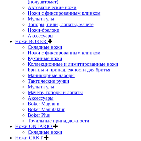
(полуавтомат)
Автоматические ножи
Ножи с фиксированным клинком
Мультитулы
Топоры, пилы, лопаты, мачете
Ножи-брелоки
Аксессуары
Ножи BOKER
Складные ножи
Ножи с фиксированным клинком
Кухонные ножи
Коллекционные и лимитированные ножи
Бритвы и принадлежности для бритья
Маникюрные наборы
Тактические ручки
Мультитулы
Мачете, топоры и лопаты
Аксессуары
Boker Magnum
Boker Manufaktur
Boker Plus
Точильные принадлежности
Ножи ONTARIO
Складные ножи
Ножи CRKT