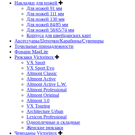
Накладки для ножей
Для ножей 91 мм
Для ножей 111 мм
Для ножей 130 мм
Для ножей 84/85 мм
Для ножей 58/65/74 мм
Корпуса для швейцарских карт
Аксессуары/Цепочки/Карабины/Сувениры
Точильные принадлежности
Фонари MagLite
Рюкзаки Victorinox
VX Sport
VX Sport Evo
Altmont Classic
Altmont Active
Altmont Active L.W.
Altmont Professional
Altmont Original
Altmont 3.0
VX Touring
Architecture Urban
Lexicon Professional
Одноплечные и складные
Женские рюкзаки
Чемоданы Victorinox