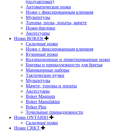
(полуавтомат)
Автоматические ножи
Ножи с фиксированным клинком
Мультитулы
Топоры, пилы, лопаты, мачете
Ножи-брелоки
Аксессуары
Ножи BOKER
Складные ножи
Ножи с фиксированным клинком
Кухонные ножи
Коллекционные и лимитированные ножи
Бритвы и принадлежности для бритья
Маникюрные наборы
Тактические ручки
Мультитулы
Мачете, топоры и лопаты
Аксессуары
Boker Magnum
Boker Manufaktur
Boker Plus
Точильные принадлежности
Ножи ONTARIO
Складные ножи
Ножи CRKT