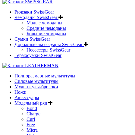
Рюкзаки SwissGear
Чемоданы SwissGear
Малые чемоданы
Средние чемоданы
Большие чемоданы
Сумки SwissGear
Дорожные аксессуары SwissGear
Несессеры SwissGear
Термосумки SwissGear
Полноразмерные мультитулы
Силовые мультитулы
Мультитулы-брелоки
Ножи
Аксессуары
Модельный ряд
Bond
Charge
Curl
Free
Micra