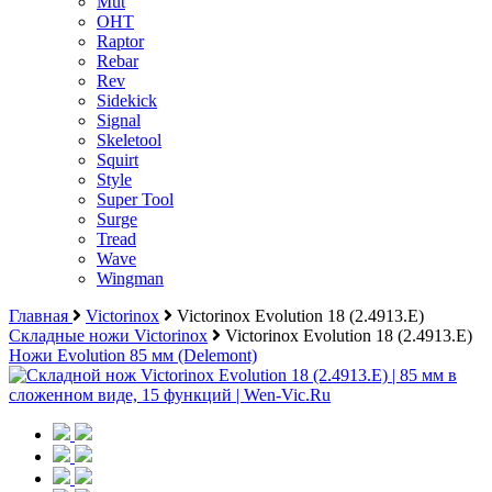
Mut
OHT
Raptor
Rebar
Rev
Sidekick
Signal
Skeletool
Squirt
Style
Super Tool
Surge
Tread
Wave
Wingman
Главная
Victorinox
Victorinox Evolution 18 (2.4913.E)
Складные ножи Victorinox
Victorinox Evolution 18 (2.4913.E)
Ножи Evolution 85 мм (Delemont)