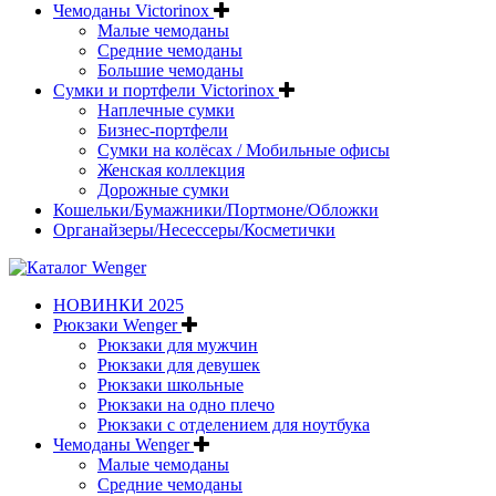
Чемоданы Victorinox
Малые чемоданы
Средние чемоданы
Большие чемоданы
Сумки и портфели Victorinox
Наплечные сумки
Бизнес-портфели
Сумки на колёсах / Мобильные офисы
Женская коллекция
Дорожные сумки
Кошельки/Бумажники/Портмоне/Обложки
Органайзеры/Несессеры/Косметички
НОВИНКИ 2025
Рюкзаки Wenger
Рюкзаки для мужчин
Рюкзаки для девушек
Рюкзаки школьные
Рюкзаки на одно плечо
Рюкзаки с отделением для ноутбука
Чемоданы Wenger
Малые чемоданы
Средние чемоданы