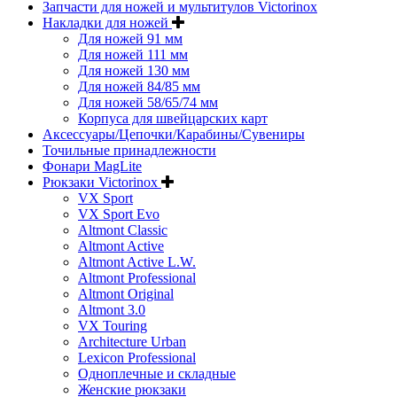
Запчасти для ножей и мультитулов Victorinox
Накладки для ножей
Для ножей 91 мм
Для ножей 111 мм
Для ножей 130 мм
Для ножей 84/85 мм
Для ножей 58/65/74 мм
Корпуса для швейцарских карт
Аксессуары/Цепочки/Карабины/Сувениры
Точильные принадлежности
Фонари MagLite
Рюкзаки Victorinox
VX Sport
VX Sport Evo
Altmont Classic
Altmont Active
Altmont Active L.W.
Altmont Professional
Altmont Original
Altmont 3.0
VX Touring
Architecture Urban
Lexicon Professional
Одноплечные и складные
Женские рюкзаки