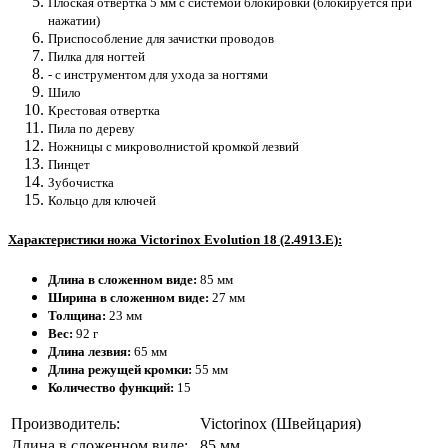
Плоская отвёртка 5 мм с системой блокировки (блокируется при
нажатии)
Приспособление для зачистки проводов
Пилка для ногтей
- с инструментом для ухода за ногтями
Шило
Крестовая отвертка
Пила по дереву
Ножницы с микроволнистой кромкой лезвий
Пинцет
Зубочистка
Кольцо для ключей
Характеристики ножа Victorinox Evolution 18 (2.4913.E):
Длина в сложенном виде:
85 мм
Ширина в сложенном виде:
27 мм
Толщина:
23 мм
Вес:
92 г
Длина лезвия:
65 мм
Длина режущей кромки:
55 мм
Количество функций:
15
Производитель:
Victorinox (Швейцария)
Длина в сложенном виде:
85 мм