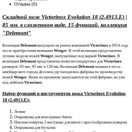
Отзывы (0)
Складной нож Victorinox Evolution 18 (2.4913.E) |
85 мм. в сложенном виде, 15 функций, коллекция
"Delemont"
Коллекция
Delemont
выпущена на рынок компанией
Victorinox
в 2014 году
после приобретения компании
Wenger
. В этой коллекции представлены
лучшие модели ножей
Wenger
, выпущенные под маркой
Victorinox
. В
коллекции
Delemont
представлены ножи нестандартных для
Victorinox
размеров: 65 мм., 85 мм. и 130 мм. Коллекция
Delemont
названа в честь
швейцарского города
Делемон
, где находилась фабрика по производству
ножей
Wenger
. Ножи по-прежнему выпускаются на этой фабрике, но уже
под лейблом
Victorinox
.
Набор функций и инструментов ножа Victorinox Evolution
18 (2.4913.E):
Лезвие
Открывалка для консервных банок
Плоская отвёртка 3 мм (также для винта с крестообразным шлицем)
Открывалка для бутылок