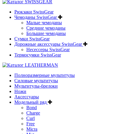
Рюкзаки SwissGear
Чемоданы SwissGear
Малые чемоданы
Средние чемоданы
Большие чемоданы
Сумки SwissGear
Дорожные аксессуары SwissGear
Несессеры SwissGear
Термосумки SwissGear
Полноразмерные мультитулы
Силовые мультитулы
Мультитулы-брелоки
Ножи
Аксессуары
Модельный ряд
Bond
Charge
Curl
Free
Micra