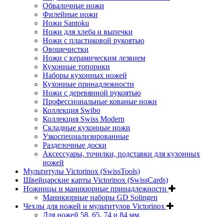
Обвалочные ножи
Филейные ножи
Ножи Santoku
Ножи для хлеба и выпечки
Ножи с пластиковой рукоятью
Овощечистки
Ножи с керамическим лезвием
Кухонные топорики
Наборы кухонных ножей
Кухонные принадлежности
Ножи с деревянной рукоятью
Профессиональные кованые ножи
Коллекция Swibo
Коллекция Swiss Modern
Складные кухонные ножи
Узкоспециализированные
Разделочные доски
Аксессуары, точилки, подставки для кухонных
ножей
Мультитулы Victorinox (SwissTools)
Швейцарские карты Victorinox (SwissCards)
Ножницы и маникюрные принадлежности
Маникюрные наборы GD Solingen
Чехлы для ножей и мультитулов Victorinox
Для ножей 58, 65, 74 и 84 мм.