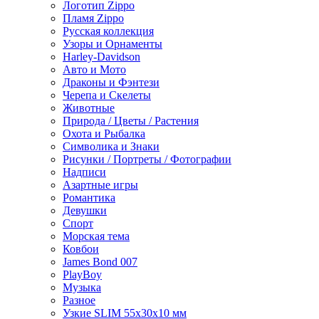
Логотип Zippo
Пламя Zippo
Русская коллекция
Узоры и Орнаменты
Harley-Davidson
Авто и Мото
Драконы и Фэнтези
Черепа и Скелеты
Животные
Природа / Цветы / Растения
Охота и Рыбалка
Символика и Знаки
Рисунки / Портреты / Фотографии
Надписи
Азартные игры
Романтика
Девушки
Спорт
Морская тема
Ковбои
James Bond 007
PlayBoy
Музыка
Разное
Узкие SLIM 55x30x10 мм