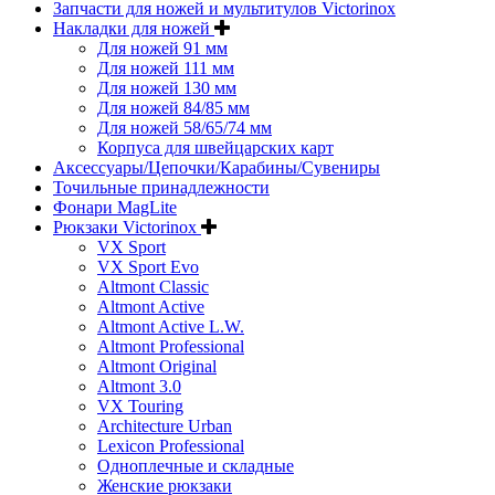
Запчасти для ножей и мультитулов Victorinox
Накладки для ножей
Для ножей 91 мм
Для ножей 111 мм
Для ножей 130 мм
Для ножей 84/85 мм
Для ножей 58/65/74 мм
Корпуса для швейцарских карт
Аксессуары/Цепочки/Карабины/Сувениры
Точильные принадлежности
Фонари MagLite
Рюкзаки Victorinox
VX Sport
VX Sport Evo
Altmont Classic
Altmont Active
Altmont Active L.W.
Altmont Professional
Altmont Original
Altmont 3.0
VX Touring
Architecture Urban
Lexicon Professional
Одноплечные и складные
Женские рюкзаки