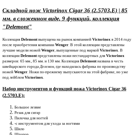
Складной нож Victorinox Cigar 36 (2.5703.E) | 85
мм. в сложенном виде, 9 функций, коллекция
"Delemont"
Коллекция
Delemont
выпущена на рынок компанией
Victorinox
в 2014 году
после приобретения компании
Wenger
. В этой коллекции представлены
лучшие модели ножей
Wenger
, выпущенные под маркой
Victorinox
. В
коллекции
Delemont
представлены ножи нестандартных для
Victorinox
размеров: 65 мм., 85 мм. и 130 мм. Коллекция
Delemont
названа в честь
швейцарского города
Делемон
, где находилась фабрика по производству
ножей
Wenger
. Ножи по-прежнему выпускаются на этой фабрике, но уже
под лейблом
Victorinox
.
Набор инструментов и функций ножа Victorinox Cigar 36
(2.5703.E):
Большое лезвие
Резак для сигар
Пилочка для ногтей
-с инструментом для ухода за ногтями
Шило
Штопор