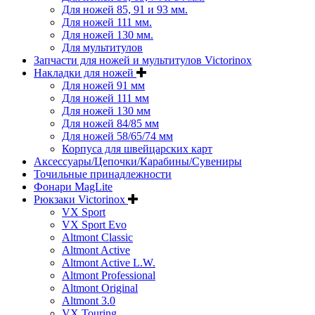
Для ножей 85, 91 и 93 мм.
Для ножей 111 мм.
Для ножей 130 мм.
Для мультитулов
Запчасти для ножей и мультитулов Victorinox
Накладки для ножей
Для ножей 91 мм
Для ножей 111 мм
Для ножей 130 мм
Для ножей 84/85 мм
Для ножей 58/65/74 мм
Корпуса для швейцарских карт
Аксессуары/Цепочки/Карабины/Сувениры
Точильные принадлежности
Фонари MagLite
Рюкзаки Victorinox
VX Sport
VX Sport Evo
Altmont Classic
Altmont Active
Altmont Active L.W.
Altmont Professional
Altmont Original
Altmont 3.0
VX Touring