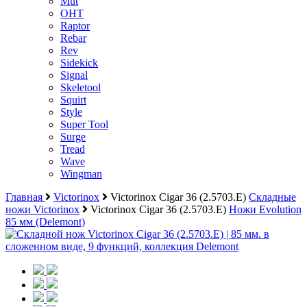
Mut
OHT
Raptor
Rebar
Rev
Sidekick
Signal
Skeletool
Squirt
Style
Super Tool
Surge
Tread
Wave
Wingman
Главная
Victorinox
Victorinox Cigar 36 (2.5703.E)
Складные
ножи Victorinox
Victorinox Cigar 36 (2.5703.E)
Ножи Evolution
85 мм (Delemont)