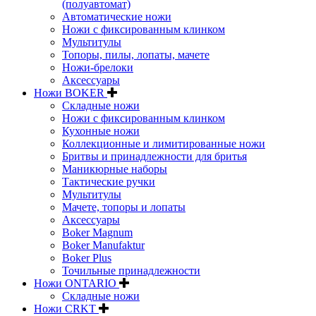
(полуавтомат)
Автоматические ножи
Ножи с фиксированным клинком
Мультитулы
Топоры, пилы, лопаты, мачете
Ножи-брелоки
Аксессуары
Ножи BOKER
Складные ножи
Ножи с фиксированным клинком
Кухонные ножи
Коллекционные и лимитированные ножи
Бритвы и принадлежности для бритья
Маникюрные наборы
Тактические ручки
Мультитулы
Мачете, топоры и лопаты
Аксессуары
Boker Magnum
Boker Manufaktur
Boker Plus
Точильные принадлежности
Ножи ONTARIO
Складные ножи
Ножи CRKT