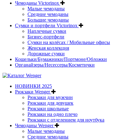
Чемоданы Victorinox
Малые чемоданы
Средние чемоданы
Большие чемоданы
Сумки и портфели Victorinox
Наплечные сумки
Бизнес-портфели
Сумки на колёсах / Мобильные офисы
Женская коллекция
Дорожные сумки
Кошельки/Бумажники/Портмоне/Обложки
Органайзеры/Несессеры/Косметички
НОВИНКИ 2025
Рюкзаки Wenger
Рюкзаки для мужчин
Рюкзаки для девушек
Рюкзаки школьные
Рюкзаки на одно плечо
Рюкзаки с отделением для ноутбука
Чемоданы Wenger
Малые чемоданы
Средние чемоданы