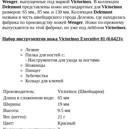
Wenger
, выпущенные под маркой
Victorinox
. В коллекции
Delemont
представлены ножи нестандартных для
Victorinox
размеров: 65 мм., 85 мм. и 130 мм. Коллекция
Delemont
названа в честь швейцарского города
Делемон
, где находилась
фабрика по производству ножей
Wenger
. Ножи по-прежнему
выпускаются на этой фабрике, но уже под лейблом
Victorinox
.
Набор инструментов ножа Victorinox Executive 81 (0.6423):
Лезвие
Пилка для ногтей с:
- Инструментом для ухода за ногтями
Ножницы
Пинцет
Зубочистка
Кольцо для ключей
Производитель:
Victorinox (Швейцария)
Длина в сложенном виде:
65 мм
Ширина:
19 мм
Высота:
9.5 мм
Вес (нетто):
21 г
Цвет:
Красный