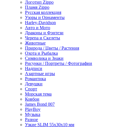
Логотип Zippo
Пламя Zippo
Русская коллекция
Узоры и Орнаменты
Harley-Davidson
Авто и Мото
Драконы и Фэнтези
Черепа и Скелеты
Животные
Природа / Цветы / Растения
Охота и Рыбалка
Символика и Знаки
Рисунки / Портреты / Фотографии
Надписи
Азартные игры
Романтика
Девушки
Спорт
Морская тема
Ковбои
James Bond 007
PlayBoy
Музыка
Разное
Узкие SLIM 55x30x10 мм