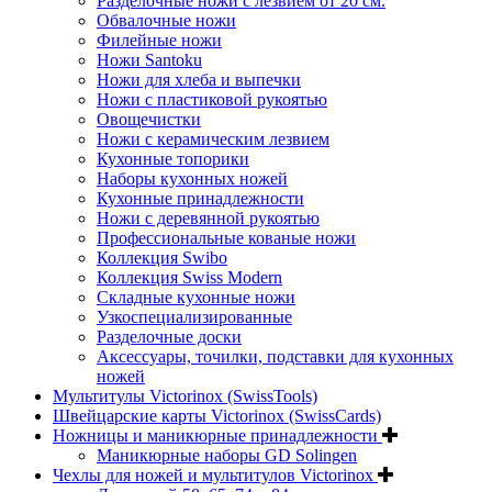
Разделочные ножи с лезвием от 20 см.
Обвалочные ножи
Филейные ножи
Ножи Santoku
Ножи для хлеба и выпечки
Ножи с пластиковой рукоятью
Овощечистки
Ножи с керамическим лезвием
Кухонные топорики
Наборы кухонных ножей
Кухонные принадлежности
Ножи с деревянной рукоятью
Профессиональные кованые ножи
Коллекция Swibo
Коллекция Swiss Modern
Складные кухонные ножи
Узкоспециализированные
Разделочные доски
Аксессуары, точилки, подставки для кухонных
ножей
Мультитулы Victorinox (SwissTools)
Швейцарские карты Victorinox (SwissCards)
Ножницы и маникюрные принадлежности
Маникюрные наборы GD Solingen
Чехлы для ножей и мультитулов Victorinox