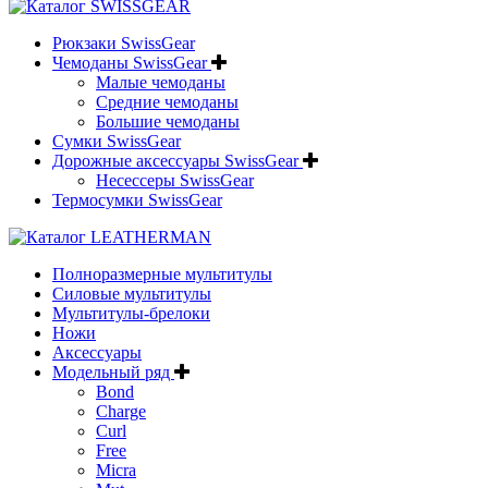
Рюкзаки SwissGear
Чемоданы SwissGear
Малые чемоданы
Средние чемоданы
Большие чемоданы
Сумки SwissGear
Дорожные аксессуары SwissGear
Несессеры SwissGear
Термосумки SwissGear
Полноразмерные мультитулы
Силовые мультитулы
Мультитулы-брелоки
Ножи
Аксессуары
Модельный ряд
Bond
Charge
Curl
Free
Micra