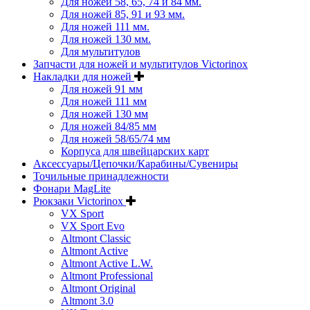
Для ножей 58, 65, 74 и 84 мм.
Для ножей 85, 91 и 93 мм.
Для ножей 111 мм.
Для ножей 130 мм.
Для мультитулов
Запчасти для ножей и мультитулов Victorinox
Накладки для ножей
Для ножей 91 мм
Для ножей 111 мм
Для ножей 130 мм
Для ножей 84/85 мм
Для ножей 58/65/74 мм
Корпуса для швейцарских карт
Аксессуары/Цепочки/Карабины/Сувениры
Точильные принадлежности
Фонари MagLite
Рюкзаки Victorinox
VX Sport
VX Sport Evo
Altmont Classic
Altmont Active
Altmont Active L.W.
Altmont Professional
Altmont Original
Altmont 3.0