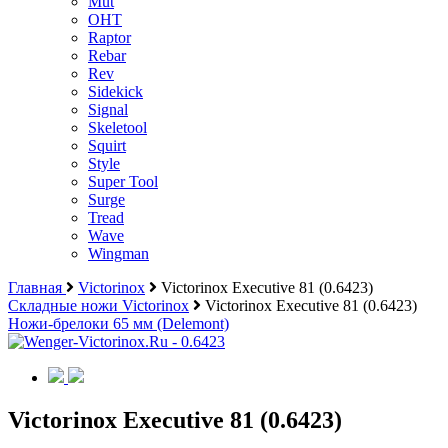
Mut
OHT
Raptor
Rebar
Rev
Sidekick
Signal
Skeletool
Squirt
Style
Super Tool
Surge
Tread
Wave
Wingman
Главная
Victorinox
Victorinox Executive 81 (0.6423)
Складные ножи Victorinox
Victorinox Executive 81 (0.6423)
Ножи-брелоки 65 мм (Delemont)
Victorinox Executive 81 (0.6423)