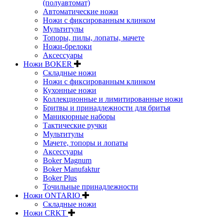
(полуавтомат)
Автоматические ножи
Ножи с фиксированным клинком
Мультитулы
Топоры, пилы, лопаты, мачете
Ножи-брелоки
Аксессуары
Ножи BOKER
Складные ножи
Ножи с фиксированным клинком
Кухонные ножи
Коллекционные и лимитированные ножи
Бритвы и принадлежности для бритья
Маникюрные наборы
Тактические ручки
Мультитулы
Мачете, топоры и лопаты
Аксессуары
Boker Magnum
Boker Manufaktur
Boker Plus
Точильные принадлежности
Ножи ONTARIO
Складные ножи
Ножи CRKT