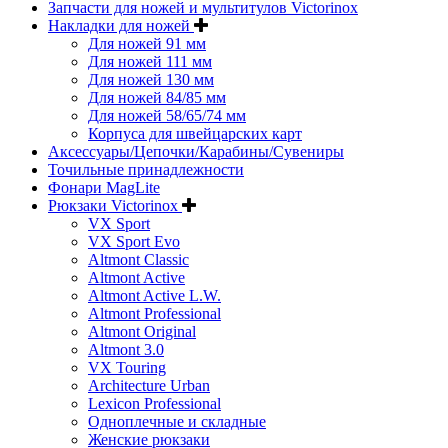
Запчасти для ножей и мультитулов Victorinox
Накладки для ножей
Для ножей 91 мм
Для ножей 111 мм
Для ножей 130 мм
Для ножей 84/85 мм
Для ножей 58/65/74 мм
Корпуса для швейцарских карт
Аксессуары/Цепочки/Карабины/Сувениры
Точильные принадлежности
Фонари MagLite
Рюкзаки Victorinox
VX Sport
VX Sport Evo
Altmont Classic
Altmont Active
Altmont Active L.W.
Altmont Professional
Altmont Original
Altmont 3.0
VX Touring
Architecture Urban
Lexicon Professional
Одноплечные и складные
Женские рюкзаки