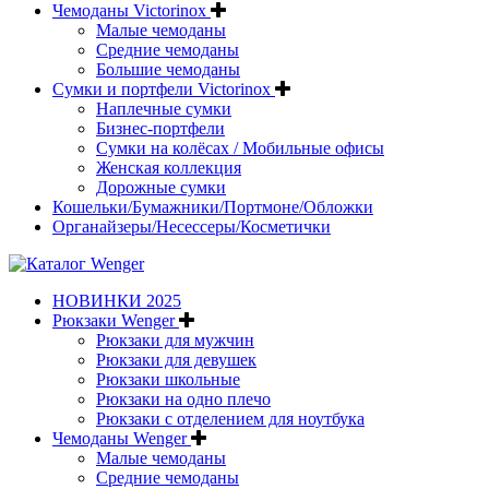
Чемоданы Victorinox
Малые чемоданы
Средние чемоданы
Большие чемоданы
Сумки и портфели Victorinox
Наплечные сумки
Бизнес-портфели
Сумки на колёсах / Мобильные офисы
Женская коллекция
Дорожные сумки
Кошельки/Бумажники/Портмоне/Обложки
Органайзеры/Несессеры/Косметички
НОВИНКИ 2025
Рюкзаки Wenger
Рюкзаки для мужчин
Рюкзаки для девушек
Рюкзаки школьные
Рюкзаки на одно плечо
Рюкзаки с отделением для ноутбука
Чемоданы Wenger
Малые чемоданы
Средние чемоданы