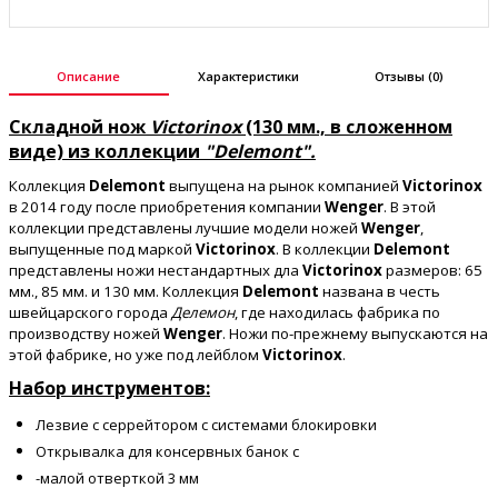
Описание
Характеристики
Отзывы (0)
Складной нож
Victorinox
(130 мм., в сложенном
виде) из коллекции
"Delemont".
Коллекция
Delemont
выпущена на рынок компанией
Victorinox
в 2014 году после приобретения компании
Wenger
. В этой
коллекции представлены лучшие модели ножей
Wenger
,
выпущенные под маркой
Victorinox
. В коллекции
Delemont
представлены ножи нестандартных дла
Victorinox
размеров: 65
мм., 85 мм. и 130 мм. Коллекция
Delemont
названа в честь
швейцарского города
Делемон
, где находилась фабрика по
производству ножей
Wenger
. Ножи по-прежнему выпускаются на
этой фабрике, но уже под лейблом
Victorinox
.
Набор инструментов:
Лезвие с серрейтором с системами блокировки
Открывалка для консервных банок с
-малой отверткой 3 мм