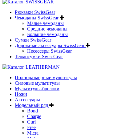
Рюкзаки SwissGear
Чемоданы SwissGear
Малые чемоданы
Средние чемоданы
Большие чемоданы
Сумки SwissGear
Дорожные аксессуары SwissGear
Несессеры SwissGear
Термосумки SwissGear
Полноразмерные мультитулы
Силовые мультитулы
Мультитулы-брелоки
Ножи
Аксессуары
Модельный ряд
Bond
Charge
Curl
Free
Micra