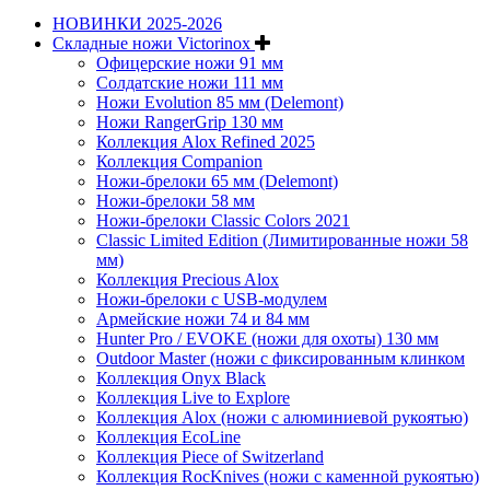
НОВИНКИ 2025-2026
Складные ножи Victorinox
Офицерские ножи 91 мм
Солдатские ножи 111 мм
Ножи Evolution 85 мм (Delemont)
Ножи RangerGrip 130 мм
Коллекция Alox Refined 2025
Коллекция Companion
Ножи-брелоки 65 мм (Delemont)
Ножи-брелоки 58 мм
Ножи-брелоки Classic Colors 2021
Classic Limited Edition (Лимитированные ножи 58
мм)
Коллекция Precious Alox
Ножи-брелоки с USB-модулем
Армейские ножи 74 и 84 мм
Hunter Pro / EVOKE (ножи для охоты) 130 мм
Outdoor Master (ножи с фиксированным клинком
Коллекция Onyx Black
Коллекция Live to Explore
Коллекция Alox (ножи с алюминиевой рукоятью)
Коллекция EcoLine
Коллекция Piece of Switzerland
Коллекция RocKnives (ножи с каменной рукоятью)