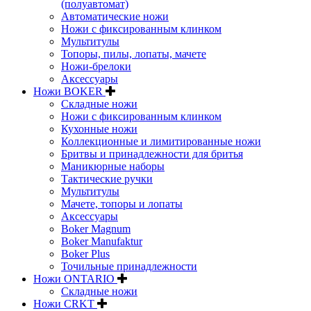
(полуавтомат)
Автоматические ножи
Ножи с фиксированным клинком
Мультитулы
Топоры, пилы, лопаты, мачете
Ножи-брелоки
Аксессуары
Ножи BOKER
Складные ножи
Ножи с фиксированным клинком
Кухонные ножи
Коллекционные и лимитированные ножи
Бритвы и принадлежности для бритья
Маникюрные наборы
Тактические ручки
Мультитулы
Мачете, топоры и лопаты
Аксессуары
Boker Magnum
Boker Manufaktur
Boker Plus
Точильные принадлежности
Ножи ONTARIO
Складные ножи
Ножи CRKT