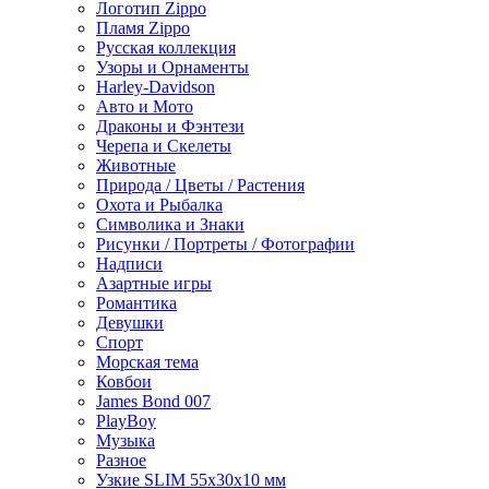
Логотип Zippo
Пламя Zippo
Русская коллекция
Узоры и Орнаменты
Harley-Davidson
Авто и Мото
Драконы и Фэнтези
Черепа и Скелеты
Животные
Природа / Цветы / Растения
Охота и Рыбалка
Символика и Знаки
Рисунки / Портреты / Фотографии
Надписи
Азартные игры
Романтика
Девушки
Спорт
Морская тема
Ковбои
James Bond 007
PlayBoy
Музыка
Разное
Узкие SLIM 55x30x10 мм