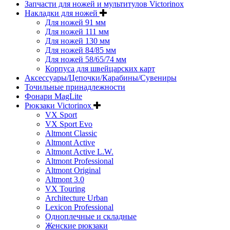
Запчасти для ножей и мультитулов Victorinox
Накладки для ножей
Для ножей 91 мм
Для ножей 111 мм
Для ножей 130 мм
Для ножей 84/85 мм
Для ножей 58/65/74 мм
Корпуса для швейцарских карт
Аксессуары/Цепочки/Карабины/Сувениры
Точильные принадлежности
Фонари MagLite
Рюкзаки Victorinox
VX Sport
VX Sport Evo
Altmont Classic
Altmont Active
Altmont Active L.W.
Altmont Professional
Altmont Original
Altmont 3.0
VX Touring
Architecture Urban
Lexicon Professional
Одноплечные и складные
Женские рюкзаки