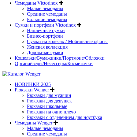
Чемоданы Victorinox
Малые чемоданы
Средние чемоданы
Большие чемоданы
Сумки и портфели Victorinox
Наплечные сумки
Бизнес-портфели
Сумки на колёсах / Мобильные офисы
Женская коллекция
Дорожные сумки
Кошельки/Бумажники/Портмоне/Обложки
Органайзеры/Несессеры/Косметички
НОВИНКИ 2025
Рюкзаки Wenger
Рюкзаки для мужчин
Рюкзаки для девушек
Рюкзаки школьные
Рюкзаки на одно плечо
Рюкзаки с отделением для ноутбука
Чемоданы Wenger
Малые чемоданы
Средние чемоданы